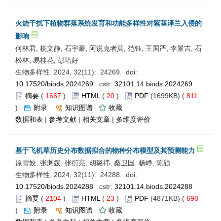
火烧干扰下植物群落系统发育和功能多样性对紫茎泽兰入侵的
影响
何林君, 杨文静, 石宇豪, 阿说克者莫, 范钰, 王国严, 李景吉, 石
松林, 易桂花, 彭培好
生物多样性. 2024, 32(11): 24269. doi:
10.17520/biods.2024269
cstr:
32101.14.biods.2024269
摘要
(
1667
)
HTML
(
20
)
PDF
(1699KB) (
811
)
附录
知识图谱
收藏
数据和表
|
参考文献
|
相关文章
|
多维度评价
基于飞机草历史分布数据拟合的物种分布模型及其预测能力
原雪姣, 张渊媛, 张衍亮, 胡璐祎, 桑卫国, 杨峥, 陈颀
生物多样性. 2024, 32(11): 24288. doi:
10.17520/biods.2024288
cstr:
32101.14.biods.2024288
摘要
(
2104
)
HTML
(
23
)
PDF
(4871KB) (
698
)
附录
知识图谱
收藏