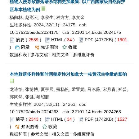
植物入侵导致群落谱系结构更加聚集: 以广西国家级自然保护
区草本植物为例
杨向林, 赵彩云, 李俊生, 种方方, 李文金
生物多样性. 2024, 32(11): 24175. doi:
10.17520/biods.2024175
cstr:
32101.14.biods.2024175
摘要
(
2589
)
HTML
(
34
)
PDF
(4077KB) (
1901
)
附录
知识图谱
收藏
数据和表
|
参考文献
|
相关文章
|
多维度评价
本地群落多样性和时间稳定性对加拿大一枝黄花生物量的影响
龙诗怡, 张博博, 夏宇辰, 费杨帆, 孟亚妮, 吕冰薇, 宋月青, 郑普,
郭陶然, 张健, 黎绍鹏
生物多样性. 2024, 32(11): 24263. doi:
10.17520/biods.2024263
cstr:
32101.14.biods.2024263
摘要
(
2343
)
HTML
(
34
)
PDF
(1742KB) (
1527
)
知识图谱
收藏
数据和表
|
参考文献
|
相关文章
|
多维度评价