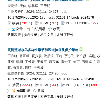
麦晓烔, 康佳, 李梓琛, 王天明
生物多样性. 2024, 32(11): 24178. doi:
10.17520/biods.2024178
cstr:
32101.14.biods.2024178
摘要
(
2817
)
HTML
(
37
)
PDF
(11730KB) (
2778
)
附录
知识图谱
收藏
数据和表
|
参考文献
|
相关文章
|
多维度评价
黄河流域水鸟多样性季节和区域特征及保护策略
王春晓, 张正旺, 夏少霞, 段后浪, 王稳, 贾亦飞, 张立勋, 冯刚, 杨
亚桥, 李桐, 丁长青, 王春平, 原宝东, 雷进宇, 刘宇, 石建斌, 兰科
其, 石青青, 肖晴, 于秀波
生物多样性. 2024, 32(11): 23490. doi:
10.17520/biods.2023490
cstr:
32101.14.biods.2023490
摘要
(
2223
)
HTML
(
33
)
PDF
(1409KB) (
699
)
知识图谱
收藏
数据和表
|
参考文献
|
相关文章
|
多维度评价