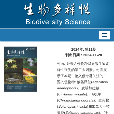
Toggl
navig
2024年, 第11期
刊出日期：2024-11-20
封面
:
外来入侵物种是导致生物多
样性丧失的第二大因素。封面展
示了本期生物入侵专题关注的主
要入侵物种: 紫茎泽兰(
Ageratina
adenophora
)、麦瑞加拉鲮
(
Cirrhinus mrigala
)、飞机草
(
Chromolaena odorata
)、红火蚁
(
Solenopsis invicta
)和加拿大一枝
黄花(
Solidago canadensis
)。(图