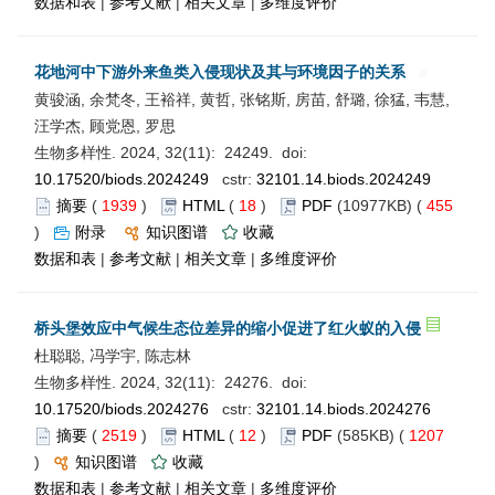
数据和表
|
参考文献
|
相关文章
|
多维度评价
花地河中下游外来鱼类入侵现状及其与环境因子的关系
黄骏涵, 余梵冬, 王裕祥, 黄哲, 张铭斯, 房苗, 舒璐, 徐猛, 韦慧,
汪学杰, 顾党恩, 罗思
生物多样性. 2024, 32(11): 24249. doi:
10.17520/biods.2024249
cstr:
32101.14.biods.2024249
摘要
(
1939
)
HTML
(
18
)
PDF
(10977KB) (
455
)
附录
知识图谱
收藏
数据和表
|
参考文献
|
相关文章
|
多维度评价
桥头堡效应中气候生态位差异的缩小促进了红火蚁的入侵
杜聪聪, 冯学宇, 陈志林
生物多样性. 2024, 32(11): 24276. doi:
10.17520/biods.2024276
cstr:
32101.14.biods.2024276
摘要
(
2519
)
HTML
(
12
)
PDF
(585KB) (
1207
)
知识图谱
收藏
数据和表
|
参考文献
|
相关文章
|
多维度评价