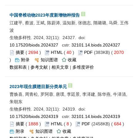
中国脊椎动物2023年度新增物种报告
江建平, 蔡波, 王斌, 陈蔚涛, 温知新, 张德志, 隋璐璐, 马舜, 王伟
波
生物多样性. 2024, 32(11): 24327. doi:
10.17520/biods.2024327
cstr:
32101.14.biods.2024327
摘要
(
2694
)
HTML
(
40
)
PDF
(383KB) (
2070
)
附录
知识图谱
收藏
数据和表
|
参考文献
|
相关文章
|
多维度评价
2023年现生膜翅目新分类单元
曹焕喜, 周青松, 罗阿蓉, 唐璞, 李廷景, 李泽建, 陈华燕, 牛泽清,
朱朝东
生物多样性. 2024, 32(11): 24319. doi:
10.17520/biods.2024319
cstr:
32101.14.biods.2024319
摘要
(
1888
)
HTML
(
8
)
PDF
(2458KB) (
684
)
附录
知识图谱
收藏