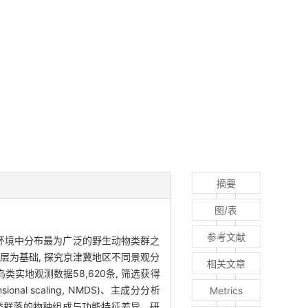
摘要
图/表
参考文献
环境中分布最为广泛的野生动物类群之
图层为基础, 探究京津冀地区不同景观分
相关文章
类实地观测数据58,620条, 筛选获得
nal scaling, NMDS)、主成分分析
Metrics
 分析不同分区内鸟类群落的物种组成与功能特征差异。研