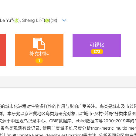
3
2
,
*
 Le Yu
(
), Sheng Li
(
)(
)
可视化
372
补充材料
1
发展的城市化进程对生物多样性的作用与影响广受关注。鸟类是城市及市郊
群。本研究以京津冀地区鸟类为研究对象, 以“城市-乡村-郊野”分类体系
国观鸟记录中心、GBIF数据库、ebird数据库等2000-2019年的鸟
类观测有效记录, 使用非度量多维尺度分析(non-metric multidimensio
多元核密度估计(multivariate kernel density estimation)等方法,