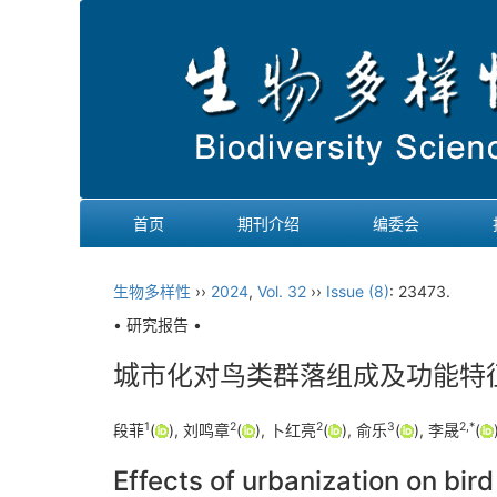
首页
期刊介绍
编委会
生物多样性
››
2024
,
Vol. 32
››
Issue (8)
: 23473.
• 研究报告 •
城市化对鸟类群落组成及功能特
1
2
2
3
2
,
*
段菲
(
), 刘鸣章
(
), 卜红亮
(
), 俞乐
(
), 李晟
(
Effects of urbanization on bir