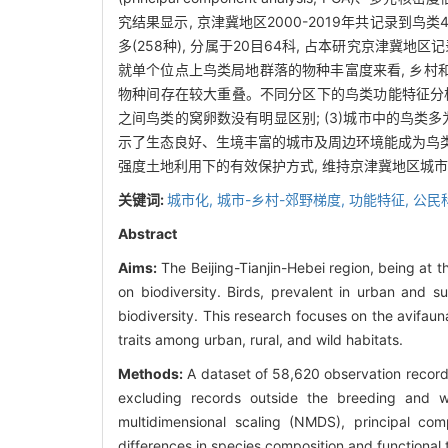
究结果显示, 京津冀地区2000-2019年共记录到鸟
多(258种), 分属于20目64科, 占本研究京津冀地区记
就单个位点上鸟类局地群落的物种丰富度来看, 乡村
物种间存在较大重叠。不同分区下的鸟类功能特征分析结
之间鸟类的窝卵数没有明显区别; (3)城市中的鸟类
示了生态良好、生境丰富的城市及周边环境能成为鸟类
强度土地利用下的有效保护方式, 维持京津冀地区城
关键词:
城市化,
城市-乡村-郊野梯度,
功能特征,
公民
Abstract
Aims:
The Beijing-Tianjin-Hebei region, being at t
on biodiversity. Birds, prevalent in urban and s
biodiversity. This research focuses on the avifaun
traits among urban, rural, and wild habitats.
Methods:
A dataset of 58,620 observation record
excluding records outside the breeding and wi
multidimensional scaling (NMDS), principal com
differences in species composition and functional 