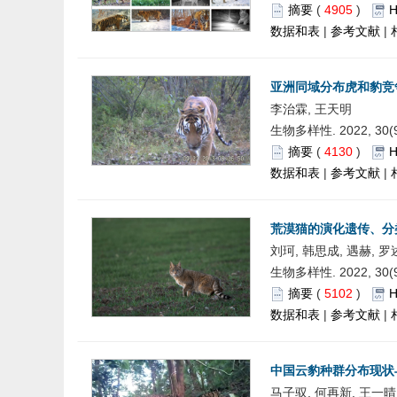
摘要
(
4905
)
数据和表
|
参考文献
|
亚洲同域分布虎和豹竞
李治霖, 王天明
生物多样性. 2022, 30(9)
摘要
(
4130
)
数据和表
|
参考文献
|
荒漠猫的演化遗传、分
刘珂, 韩思成, 遇赫, 
生物多样性. 2022, 30(9)
摘要
(
5102
)
数据和表
|
参考文献
|
中国云豹种群分布现状
马子驭, 何再新, 王一晴,