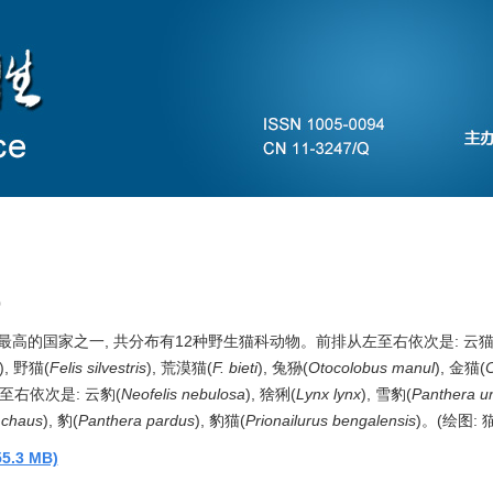
投稿指南
当期目录
下期目录
预发表
0
高的国家之一, 共分布有12种野生猫科动物。前排从左至右依次是: 云
), 野猫(
Felis silvestris
), 荒漠猫(
F. bieti
), 兔狲(
Otocolobus manul
), 金猫(
至右依次是: 云豹(
Neofelis nebulosa
), 猞猁(
Lynx lynx
), 雪豹(
Panthera u
 chaus
), 豹(
Panthera pardus
), 豹猫(
Prionailurus bengalensis
)。(绘图: 
5.3 MB)