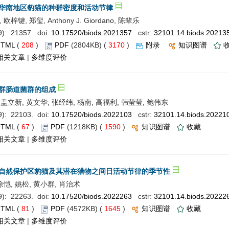
华南地区豹猫的种群密度和活动节律
梓键, 郑玺, Anthony J. Giordano, 陈辈乐
: 21357. doi:
10.17520/biods.2021357
cstr:
32101.14.biods.20213
HTML
(
208
)
PDF
(2804KB) (
3170
)
附录
知识图谱
相关文章
|
多维度评价
群肠道菌群的组成
, 盖立新, 黄文华, 张经纬, 杨南, 高福利, 韩莹莹, 鲍伟东
: 22103. doi:
10.17520/biods.2022103
cstr:
32101.14.biods.20221
HTML
(
67
)
PDF
(1218KB) (
1590
)
知识图谱
收藏
相关文章
|
多维度评价
自然保护区豹猫及其潜在猎物之间日活动节律的季节性
徐恺, 姚松, 黄小群, 肖治术
: 22263. doi:
10.17520/biods.2022263
cstr:
32101.14.biods.20222
HTML
(
81
)
PDF
(4572KB) (
1645
)
知识图谱
收藏
相关文章
|
多维度评价