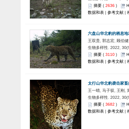
摘要
(
2636
)
数据和表
|
参考文献
|
六盘山华北豹的栖息地
王双贵, 郭志宏, 顾伯健,
生物多样性. 2022, 30(9)
摘要
(
3110
)
数据和表
|
参考文献
|
太行山华北豹袭击家畜
王一晴, 马子驭, 王刚, 
生物多样性. 2022, 30(9)
摘要
(
3682
)
数据和表
|
参考文献
|