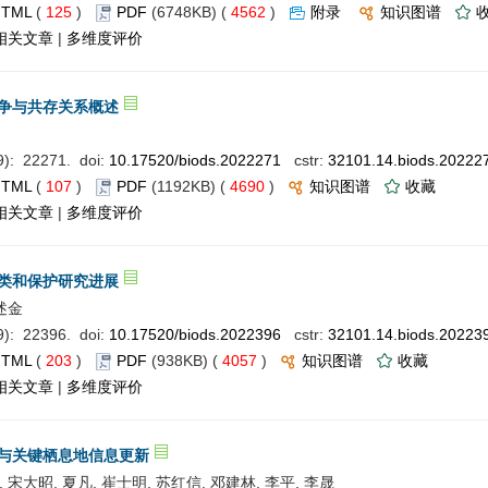
HTML
(
125
)
PDF
(6748KB) (
4562
)
附录
知识图谱
相关文章
|
多维度评价
争与共存关系概述
: 22271. doi:
10.17520/biods.2022271
cstr:
32101.14.biods.20222
HTML
(
107
)
PDF
(1192KB) (
4690
)
知识图谱
收藏
相关文章
|
多维度评价
类和保护研究进展
罗述金
: 22396. doi:
10.17520/biods.2022396
cstr:
32101.14.biods.20223
HTML
(
203
)
PDF
(938KB) (
4057
)
知识图谱
收藏
相关文章
|
多维度评价
与关键栖息地信息更新
 宋大昭, 夏凡, 崔士明, 苏红信, 邓建林, 李平, 李晟