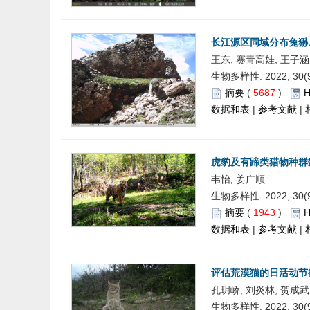
长江源区同域分布兔狲
王东, 赛青高娃, 王子涵
生物多样性. 2022, 30(9)
摘要
(
5687
)
数据和表
|
参考文献
|
虎豹及有蹄类猎物种群
韦怡, 姜广顺
生物多样性. 2022, 30(9)
摘要
(
1943
)
数据和表
|
参考文献
|
评估荒漠猫的日活动节
孔玥峤, 刘炎林, 贺成武
生物多样性. 2022, 30(9)