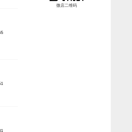
微店二维码
65
51
81