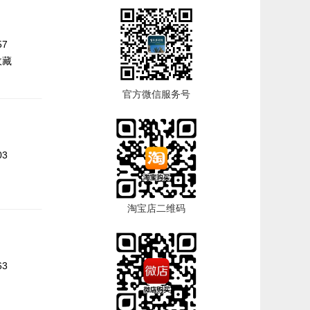
57
收藏
官方微信服务号
03
淘宝店二维码
63