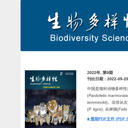
首页
期刊介绍
编委会
2022年, 第9期
刊出日期：2022-09-2
中国是猫科动物多样性最
(
Pardofelis marmorata
temminckii
)。后排从左
(
P. tigris
), 丛林猫(
Felis
■ 整期PDF文件 (PDF 5