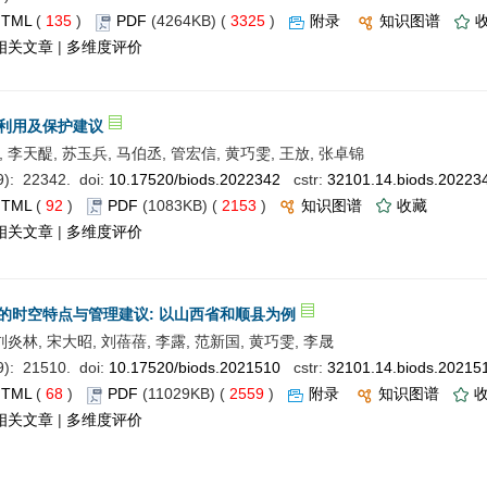
HTML
(
135
)
PDF
(4264KB) (
3325
)
附录
知识图谱
相关文章
|
多维度评价
利用及保护建议
 李天醍, 苏玉兵, 马伯丞, 管宏信, 黄巧雯, 王放, 张卓锦
: 22342. doi:
10.17520/biods.2022342
cstr:
32101.14.biods.20223
HTML
(
92
)
PDF
(1083KB) (
2153
)
知识图谱
收藏
相关文章
|
多维度评价
的时空特点与管理建议: 以山西省和顺县为例
刘炎林, 宋大昭, 刘蓓蓓, 李露, 范新国, 黄巧雯, 李晟
: 21510. doi:
10.17520/biods.2021510
cstr:
32101.14.biods.20215
HTML
(
68
)
PDF
(11029KB) (
2559
)
附录
知识图谱
相关文章
|
多维度评价