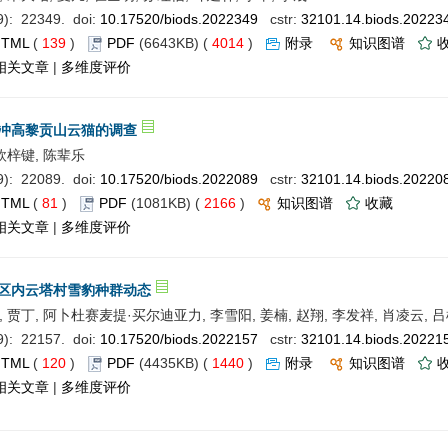
: 22349. doi:
10.17520/biods.2022349
cstr:
32101.14.biods.20223
HTML
(
139
)
PDF
(6643KB) (
4014
)
附录
知识图谱
相关文章
|
多维度评价
冲高黎贡山云猫的调查
 欧梓键, 陈辈乐
: 22089. doi:
10.17520/biods.2022089
cstr:
32101.14.biods.20220
HTML
(
81
)
PDF
(1081KB) (
2166
)
知识图谱
收藏
相关文章
|
多维度评价
区内云塔村雪豹种群动态
, 贾丁, 阿卜杜赛麦提·买尔迪亚力, 李雪阳, 姜楠, 赵翔, 李发祥, 肖凌云, 
: 22157. doi:
10.17520/biods.2022157
cstr:
32101.14.biods.20221
HTML
(
120
)
PDF
(4435KB) (
1440
)
附录
知识图谱
相关文章
|
多维度评价