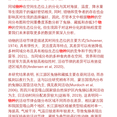
同域
物种
在
空间生态位
上的
分化
与其对海拔、温度、降水量
等
生境
因子的偏好密切相关, 同时,
猎物
和
竞争者
的存在也会
影响其对
生境
的
选择
偏好。因此, 尽管本文中根据
物种
的空
间分布图和空间重叠度系数分析了
兔狲
、
藏狐
和
赤狐
3个
物
种
的
空间生态位
分化
, 但
生境
因子对这种
分化
的影响程度需
要我们未来获取更多的数据开展深入分析。
动物
的活动节律是
描述
其
时间生态位
的主要方式(Schoener,
1974
), 具有
弹性
大、灵活度高等特点, 其差异可以有效降低
多种
同域分布
且具有相似
生态位
物种
间的
竞争
和
干扰
(李治
霖等,
2021
)。当
同域分布
的多种食肉兽在空间、营养和功能
性状
等方面具有较高
相似性
时, 活动节律的差异可以有效促
进区域
共存
(Andersen et al,
2020
)。
本研究结果表明, 长江源区
兔狲
和
藏狐
主要在昼间活动, 而
赤
狐
则以
夜行
为主。这与以往研究稍有不同。蒙古国境内分布
的
兔狲
以晨昏活动为主, 偶见夜间活动(Murdoch et al,
2006
), 而四川省贡嘎山国家级
自然保护区
内
兔狲
以夜间活动
为主, 日活动时间
分配
差异较大(赵栋等,
2019
), 这表明同一
物种
的活动节律会随
分布区
域不同而存在差异。相比蒙古国
和我国贡嘎山两个地区, 长江源地区
植被
类型组成相对单一,
海拔高,
气候
干冷, 气温日较差和年较差大, 导致
兔狲
表现出
该地区特有的活动节律。
藏狐
为典型的
昼行性
动物
, 推测原