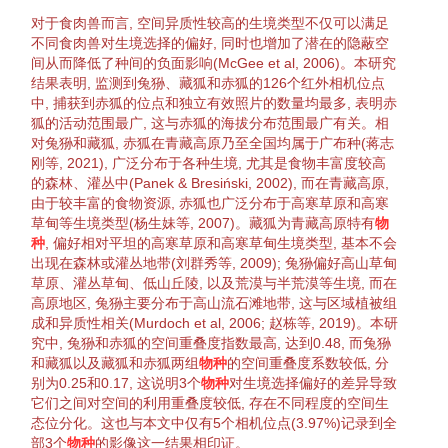
对于食肉兽而言,
空间异质性
较高的
生境
类型不仅可以满足
不同食肉兽对
生境
选择
的偏好, 同时也增加了潜在的
隐蔽
空
间从而降低了种间的负面影响(McGee et al,
2006
)。本研究
结果表明, 监测到
兔狲
、
藏狐
和
赤狐
的126个红外相机位点
中, 捕获到
赤狐
的位点和独立有效照片的数量均最多, 表明
赤
狐
的活动范围最广, 这与
赤狐
的海拔
分布范围
最广有关。相
对
兔狲
和
藏狐
,
赤狐
在青藏高原乃至全国均属于
广布种
(蒋志
刚等,
2021
), 广泛分布于各种
生境
, 尤其是食物丰富度较高
的
森林
、
灌丛
中(Panek & Bresiński,
2002
), 而在青藏高原,
由于较丰富的食物
资源
,
赤狐
也广泛分布于
高寒草原
和高寒
草甸
等
生境
类型(杨生妹等,
2007
)。
藏狐
为青藏高原特有
物
种
, 偏好相对平坦的
高寒草原
和高寒
草甸
生境
类型, 基本不会
出现在
森林
或
灌丛
地带(刘群秀等,
2009
);
兔狲
偏好
高山
草甸
草原
、
灌丛
草甸
、低山丘陵, 以及
荒漠
与半
荒漠
等
生境
, 而在
高原地区,
兔狲
主要分布于高山流石滩地带, 这与区域
植被
组
成和
异质性
相关(Murdoch et al,
2006
; 赵栋等,
2019
)。本研
究中,
兔狲
和
赤狐
的空间重叠度指数最高, 达到0.48, 而
兔狲
和
藏狐
以及
藏狐
和
赤狐
两组
物种
的空间重叠度系数较低, 分
别为0.25和0.17, 这说明3个
物种
对生
境
选择
偏好的差异导致
它们之间对空间的利用重叠度较低, 存在不同程度的
空间生
态位
分化
。这也与本文中仅有5个相机位点(3.97%)记录到全
部3个
物种
的影像这一结果相印证。