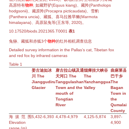
高原特有
物种
, 如
藏野驴
(
Equus kiang
)、
藏羚
(
Pantholops
hodgsonii
)、
藏原羚
(
Procapra picticaudata
)、
雪豹
(
Panthera uncia
)、
藏狐
、
喜马拉雅旱獭
(
Marmota
himalayana
)、
高原鼠兔
等(王东等,
2020
)。
10.17520/biods.2021365.T0001
表1
兔狲
、
藏狐
和
赤狐
3个
物种
的红外相机调查信息
Detailed survey information in the Pallas’s cat, Tibetan fox
and red fox by infrared cameras
Table
1
姜古迪如冰
唐古拉山镇及通
烟瘴挂大峡谷
曲麻莱县
川
The
天河口
The
The
巴干乡
Jianggudiru
Tanggulashan
Yanzhanggua
The
Glacier
Town and the
Valley
Bagan
mouth of
Town in
Tongtian
the
River
Qumalai
County
海拔范围
5,432-6,393
4,478-4,979
4,125-5,874
3,897-
Elevation
4,900
range (m)