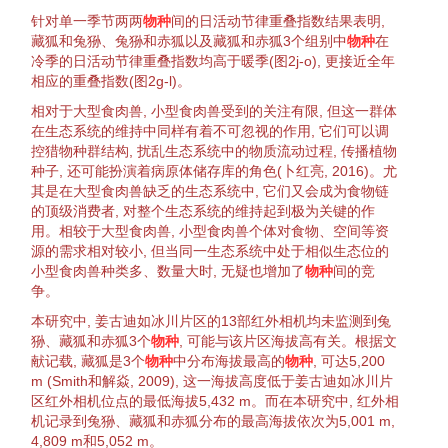
针对单一季节两两
物种
间的日活动节律重叠指数结果表明,
藏狐
和
兔狲
、
兔狲
和
赤狐
以及
藏狐
和
赤狐
3个组别中
物种
在
冷季的日活动节律重叠指数均高于暖季(
图2
j-o), 更接近全年
相应的重叠指数(
图2
g-l)。
相对于大型食肉兽, 小型食肉兽受到的关注有限, 但这一
群体
在
生态系统
的维持中同样有着不可忽视的作用, 它们可以调
控
猎物
种群结构
, 扰乱
生态系统
中的物质流动过程, 传播
植物
种子
, 还可能扮演着
病原体
储存库
的角色(卜红亮,
2016
)。尤
其是在大型食肉兽缺乏的
生态系统
中, 它们又会成为
食物链
的顶级
消费者
, 对整个
生态系统
的维持起到极为关键的作
用。相较于大型食肉兽, 小型食肉兽
个体
对食物、空间等
资
源
的需求相对较小, 但当同一
生态系统
中处于相似
生态位
的
小型食肉兽种类多、数量大时, 无疑也增加了
物种
间的
竞
争
。
本研究中, 姜古迪如冰川片区的13部红外相机均未监测到
兔
狲
、
藏狐
和
赤狐
3个
物种
, 可能与该片区海拔高有关。根据文
献记载,
藏狐
是3个
物种
中分布海拔最高的
物种
, 可达5,200
m (Smith和解焱,
2009
), 这一海拔高度低于姜古迪如冰川片
区红外相机位点的最低海拔5,432 m。而在本研究中, 红外相
机记录到
兔狲
、
藏狐
和
赤狐
分布的最高海拔依次为5,001 m,
4,809 m和5,052 m。