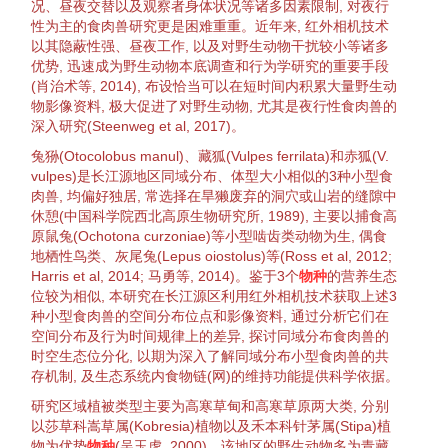
况、昼夜交替以及观察者身体状况等诸多因素限制, 对
夜行
性为主的食肉兽研究更是困难重重。近年来, 红外相机技术
以其
隐蔽
性强、昼夜工作, 以及对野生
动物
干扰
较小等诸多
优势, 迅速成为野生
动物
本底调查和
行为
学研究的重要手段
(肖治术等,
2014
), 布设恰当可以在短时间内积累大量野生
动
物
影像资料, 极大促进了对野生
动物
, 尤其是
夜行
性食肉兽的
深入研究(Steenweg et al,
2017
)。
兔狲
(
Otocolobus manul
)、
藏狐
(
Vulpes ferrilata
)和
赤狐
(
V.
vulpes
)是长江源地区
同域分布
、体型大小相似的3种小型食
肉兽, 均偏好独居, 常
选择
在旱獭废弃的洞穴或山岩的缝隙中
休憩(中国科学院西北高原
生物
研究所,
1989
), 主要以
捕食
高
原鼠兔
(
Ochotona curzoniae
)等小型啮齿类
动物
为生, 偶食
地栖性鸟类、灰尾兔(
Lepus oiostolus
)等(Ross et al,
2012
;
Harris et al,
2014
; 马勇等,
2014
)。鉴于3个
物种
的营养
生态
位
较为相似, 本研究在长江源区利用红外相机技术获取上述3
种小型食肉兽的空间分布位点和影像资料, 通过分析它们在
空间分布及
行为
时间规律上的差异, 探讨
同域分布
食肉兽的
时空
生态位
分化
, 以期为深入了解
同域分布
小型食肉兽的
共
存
机制, 及
生态系统
内
食物链
(网)的维持功能提供科学依据。
研究区域
植被
类型主要为高寒
草甸
和
高寒草原
两大类, 分别
以莎草科
嵩草
属(
Kobresia
)
植物
以及禾本科
针茅
属(
Stipa
)
植
物
为优势
物种
(吴玉虎,
2000
)。该地区的野生
动物
多为青藏