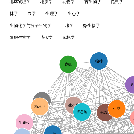
地球物理学
地质学
动物学
古生物学
昆虫学
林学
农学
生理学
生态学
生物化学与分子生物学
土壤学
微生物学
细胞生物学
遗传学
园林学
物种
赤狐
竞
生态位
生态位
栖息地
生境
栖息地
生态位
生态位
生境