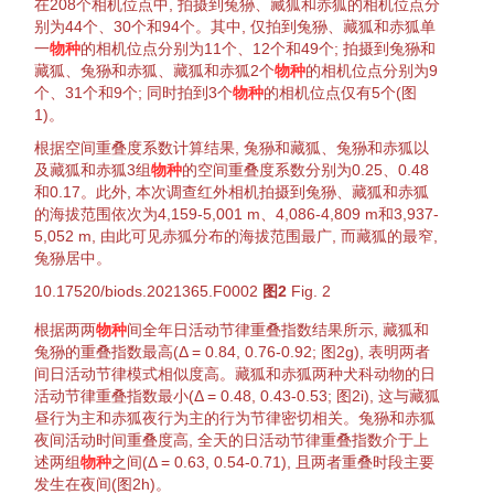
在208个相机位点中, 拍摄到
兔狲
、
藏狐
和
赤狐
的相机位点分
别为44个、30个和94个。其中, 仅拍到
兔狲
、
藏狐
和
赤狐
单
一
物种
的相机位点分别为11个、12个和49个; 拍摄到
兔狲
和
藏狐
、
兔狲
和
赤狐
、
藏狐
和
赤狐
2个
物种
的相机位点分别为9
个、31个和9个; 同时拍到3个
物种
的相机位点仅有5个(
图
1
)。
根据空间重叠度系数计算结果,
兔狲
和
藏狐
、
兔狲
和
赤狐
以
及
藏狐
和
赤狐
3组
物种
的空间重叠度系数分别为0.25、0.48
和0.17。此外, 本次调查红外相机拍摄到
兔狲
、
藏狐
和
赤狐
的海拔范围依次为4,159-5,001 m、4,086-4,809 m和3,937-
5,052 m, 由此可见
赤狐
分布的海拔范围最广, 而
藏狐
的最窄,
兔狲
居中。
10.17520/biods.2021365.F0002
图2
Fig. 2
根据两两
物种
间全年日活动节律重叠指数结果所示,
藏狐
和
兔狲
的重叠指数最高(Δ = 0.84, 0.76-0.92;
图2
g), 表明两者
间日活动节律
模式
相似度高。
藏狐
和
赤狐
两种犬科
动物
的日
活动节律重叠指数最小(Δ = 0.48, 0.43-0.53;
图2
i), 这与
藏狐
昼行
为主和
赤狐
夜行
为主的
行为
节律密切相关。
兔狲
和
赤狐
夜间活动时间重叠度高, 全天的日活动节律重叠指数介于上
述两组
物种
之间(Δ = 0.63, 0.54-0.71), 且两者重叠时段主要
发生在夜间(
图2
h)。