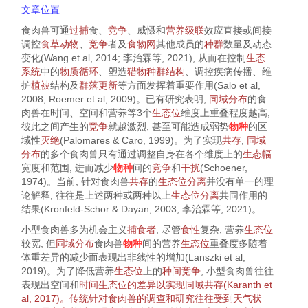
文章位置
食肉兽可通
过捕
食、
竞争
、威慑和
营养级联
效应直接或间接
调控
食草动物
、
竞争
者及
食物网
其他成员的
种群
数量及动态
变化(Wang et al,
2014
; 李治霖等,
2021
), 从而在控制
生态
系统
中的
物质循环
、塑造
猎物
种群结构
、调控疾病传播、维
护
植被
结构及
群落
更新
等方面发挥着重要作用(Salo et al,
2008
; Roemer et al,
2009
)。已有研究表明,
同域分布
的食
肉兽在时间、空间和营养等3个
生态位
维度上重叠程度越高,
彼此之间产生的
竞争
就越激烈, 甚至可能造成弱势
物种
的区
域性
灭绝
(Palomares & Caro,
1999
)。为了实现
共存
,
同域
分布
的多个食肉兽只有通过调整自身在各个维度上的
生态幅
宽度和范围, 进而减少
物种
间的
竞争
和
干扰
(Schoener,
1974
)。当前, 针对食肉兽
共存
的
生态位分离
并没有单一的理
论解释, 往往是上述两种或两种以上
生态位分离
共同作用的
结果(Kronfeld-Schor & Dayan,
2003
; 李治霖等,
2021
)。
小型食肉兽多为机会主义
捕食者
, 尽管
食性
复杂, 营养
生态位
较宽, 但
同域分布
食肉兽
物种
间的营养
生态位
重叠度多随着
体重差异的减少而表现出非线性的增加(Lanszki et al,
2019
)。为了降低营养
生态位
上的
种间竞争
, 小型食肉兽往往
表现出空间和
时间
生态位
的差异以实现同域
共存
(Karanth et
al,
2017
)。传统针对食肉兽的调查和研究往往受到天气状