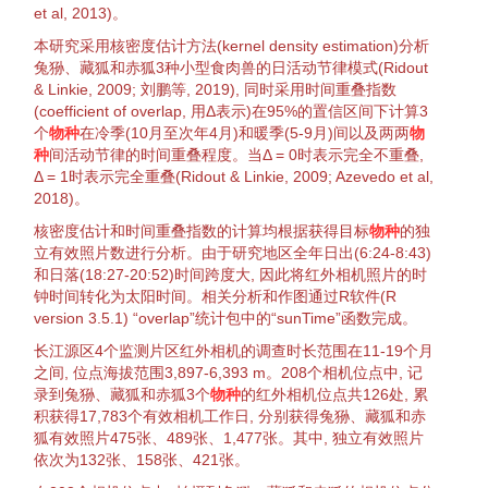
et al,
2013
)。
本研究采用核
密度
估计方法(kernel
density
estimation)分析
兔狲
、
藏狐
和
赤狐
3种小型食肉兽的日活动节律
模式
(Ridout
& Linkie,
2009
; 刘鹏等,
2019
), 同时采用时间重叠指数
(coefficient of overlap, 用Δ表示)在95%的置信区间下计算3
个
物种
在冷季(10月至次年4月)和暖季(5-9月)间以及两两
物
种
间活动节律的时间重叠程度。当Δ = 0时表示完全不重叠,
Δ = 1时表示完全重叠(Ridout & Linkie,
2009
; Azevedo et al,
2018
)。
核
密度
估计和时间重叠指数的计算均根据获得目标
物种
的独
立有效照片数进行分析。由于研究地区全年日出(6:24-8:43)
和日落(18:27-20:52)时间跨度大, 因此将红外相机照片的时
钟时间
转化
为太阳时间。相关分析和作图通过R软件(R
version 3.5.1) “overlap”统计包中的“sunTime”函数完成。
长江源区4个监测片区红外相机的调查时长范围在11-19个月
之间, 位点海拔范围3,897-6,393 m。208个相机位点中, 记
录到
兔狲
、
藏狐
和
赤狐
3个
物种
的红外相机位点共126处, 累
积获得17,783个有效相机工作日, 分别获得
兔狲
、
藏狐
和
赤
狐
有效照片475张、489张、1,477张。其中, 独立有效照片
依次为132张、158张、421张。