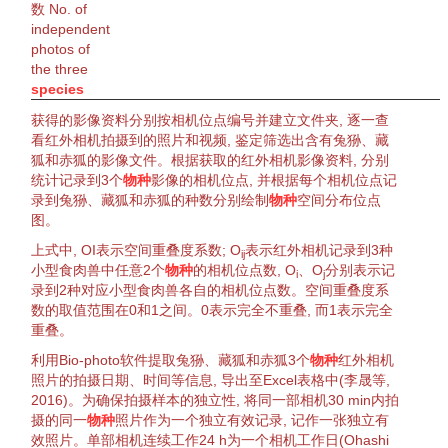
数 No. of
independent
photos of
the three
species
获得的影像资料分别按相机位点编号并建立文件夹, 逐一查
看红外相机拍摄到的照片和视频,
鉴定
筛选
出含有
兔狲
、
藏
狐
和
赤狐
的影像文件。根据获取的红外相机影像资料, 分别
统计记录到3个
物种
影像的相机位点, 并根据每个相机位点记
录到
兔狲
、
藏狐
和
赤狐
的种数分别绘制
物种
空间分布位点
图。
上式中,
OI
表示空间重叠度系数;
O
表示红外相机记录到3种
ij
小型食肉兽中任意2个
物种
的相机位点数,
O
、
O
分别表示记
i
j
录到2种对应小型食肉兽各自的相机位点数。空间重叠度系
数的取值范围在0和1之间。0表示完全不重叠, 而1表示完全
重叠。
利用Bio-photo软件
提取
兔狲
、
藏狐
和
赤狐
3个
物种
红外相机
照片的拍摄日期、时间等信息, 导出至Excel表格中(李晟等,
2016
)。为确保拍摄样本的独立性, 将同一部相机30 min内拍
摄的同一
物种
照片作为一个独立有效记录, 记作一张独立有
效照片。单部相机连续工作24 h为一个相机工作日(Ohashi