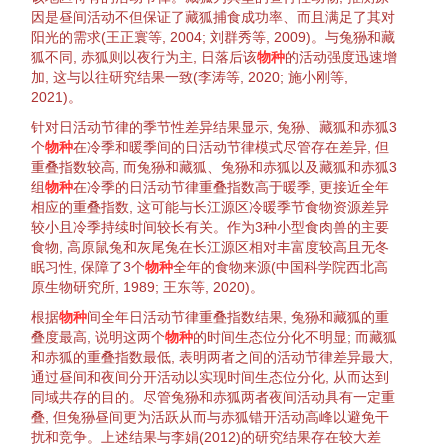
因是昼间活动不但保证了
藏狐
捕食
成功率、而且满足了其对
阳光的需求(王正寰等,
2004
; 刘群秀等,
2009
)。与
兔狲
和
藏
狐
不同,
赤狐
则以
夜行
为主, 日落后该
物种
的活动强度迅速增
加, 这与以往研究结果一致(李涛等,
2020
; 施小刚等,
2021
)。
针对日活动节律的季节性差异结果显示,
兔狲
、
藏狐
和
赤狐
3
个
物种
在冷季和暖季间的日活动节律
模式
尽管存在差异, 但
重叠指数较高, 而
兔狲
和
藏狐
、
兔狲
和
赤狐
以及
藏狐
和
赤狐
3
组
物种
在冷季的日活动节律重叠指数高于暖季, 更接近全年
相应的重叠指数, 这可能与长江源区冷暖季节食物
资源
差异
较小且冷季持续时间较长有关。作为3种小型食肉兽的主要
食物,
高原鼠兔
和灰尾兔在长江源区相对丰富度较高且无
冬
眠
习性
, 保障了3个
物种
全年的食物来源(中国科学院西北高
原
生物
研究所,
1989
; 王东等,
2020
)。
根据
物种
间全年日活动节律重叠指数结果,
兔狲
和
藏狐
的重
叠度最高, 说明这两个
物种
的
时间生态位
分化
不明显; 而
藏狐
和
赤狐
的重叠指数最低, 表明两者之间的活动节律差异最大,
通过昼间和夜间分开活动以实现
时间生态位
分化
, 从而达到
同域
共存
的目的。尽管
兔狲
和
赤狐
两者夜间活动具有一定重
叠, 但
兔狲
昼间更为活跃从而与
赤狐
错开活动高峰以避免
干
扰
和
竞争
。上述结果与李娟(
2012
)的研究结果存在较大差