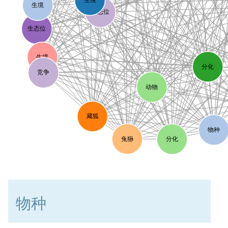
生境
生态位
生态位
生境
分化
竞争
动物
藏狐
物种
兔狲
分化
物种