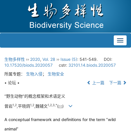
Toggl
navig
生物多样性
››
2020
,
Vol. 28
››
Issue (5)
: 541-549.
DOI:
10.17520/biods.2020057
cstr:
32101.14.biods.2020057
所属专题：
生物入侵
；
生物安全
• 论坛 •
上一篇
下一篇
“野生动物”的概念框架和术语定义
1,
2
1,
2
1,
2,
3,
*
曾岩
,平晓鸽
,魏辅文
(
)
A conceptual framework and definitions for the term “wild
animal”