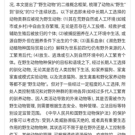
况, 本文提出了“野生动物”的二维概念框架, 梳理了动物从“野生”
到“驯化”的12个连续状态。以下状态即未经中长期人工选择的
动物类群应被视为野生动物: (1)其在荒野自然或人工环境(如城
市或乡村)中自由生存繁殖, 无论是否存在人工投喂、经救护或
辅助生殖后被放归的个体; (2)被捕捉圈养在人工环境中生活, 或
源自野外但在圈养条件下出生的个体; (3)直系血亲(《濒危野生
动植物种国际贸易公约》解释为世系前四代)仍有野外来源的人
工繁育后代; (4)放生、逃逸或引入到自然环境中的人工繁育个
体。在野生动物物种保护的目标和语境之下, 经过长期人工选择
的驯化动物, 无论其是否在人类控制下生活, 如家养猫狗、家禽
家畜或模式实验动物, 以及流浪猫狗、放生禽畜和野化家养动物
等都不是“野生动物”。但对于一些经过一定程度的人工选择, 所
处人类控制情况和对野外种群的影响各异(如经过多代人工繁育
的驯养动物、因人类活动导致的外来动物等), 其是否需被作为
野生动物管理, 则需要根据生态安全、物种管理、立法目标等特
别设定监管范围。《中华人民共和国野生动物保护法》的保护
对象可以考虑为: 受到人类威胁濒临灭绝的, 或者具有重要生态
作用的野生动物物种, 其状态可不限于是在野外还是人工控制条
件下。其他动物的管理, 可根据遗传资源保护、疫病防控、动物