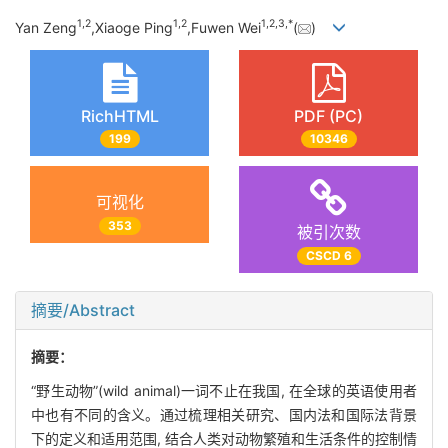
1,
2
1,
2
1,
2,
3,
*
Yan Zeng
,Xiaoge Ping
,Fuwen Wei
(
)
RichHTML
PDF (PC)
199
10346
可视化
353
被引次数
CSCD 6
摘要/Abstract
摘要：
“野生动物”(wild animal)一词不止在我国, 在全球的英语使用者
中也有不同的含义。通过梳理相关研究、国内法和国际法背景
下的定义和适用范围, 结合人类对动物繁殖和生活条件的控制情