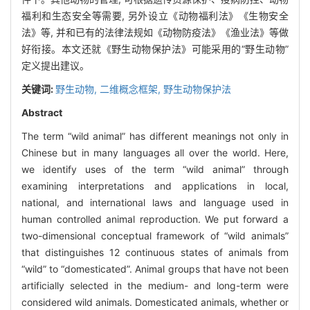
福利和生态安全等需要, 另外设立《动物福利法》《生物安全
法》等, 并和已有的法律法规如《动物防疫法》《渔业法》等做
好衔接。本文还就《野生动物保护法》可能采用的“野生动物”
定义提出建议。
关键词:
野生动物,
二维概念框架,
野生动物保护法
Abstract
The term “wild animal” has different meanings not only in
Chinese but in many languages all over the world. Here,
we identify uses of the term “wild animal” through
examining interpretations and applications in local,
national, and international laws and language used in
human controlled animal reproduction. We put forward a
two-dimensional conceptual framework of “wild animals”
that distinguishes 12 continuous states of animals from
“wild” to “domesticated”. Animal groups that have not been
artificially selected in the medium- and long-term were
considered wild animals. Domesticated animals, whether or