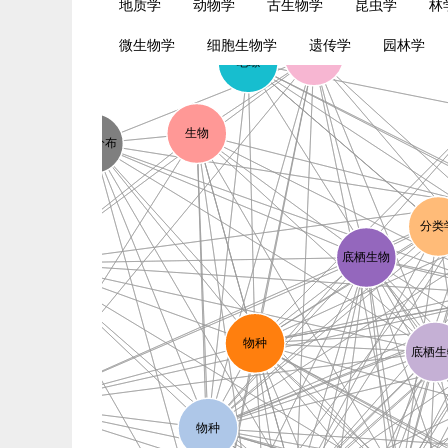
地质学
动物学
古生物学
昆虫学
林
微生物学
细胞生物学
遗传学
园林学
地理分布
笔螺
生物
地理分布
分类
底栖生物
地理分布
物种
底栖生
地理分布
物种