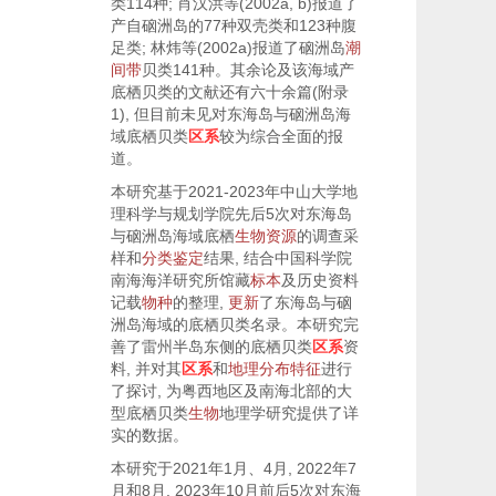
类114种; 肖汉洪等(
2002a
,
b
)报道了
产自硇洲岛的77种双壳类和123种腹
足类; 林炜等(
2002a
)报道了硇洲岛
潮
间带
贝类141种。其余论及该海域产
底栖贝类的文献还有六十余篇(附录
1), 但目前未见对东海岛与硇洲岛海
域底栖贝类
区系
较为综合全面的报
道。
本研究基于2021-2023年中山大学地
理科学与规划学院先后5次对东海岛
与硇洲岛海域底栖
生物
资源
的调查采
样和
分类
鉴定
结果, 结合中国科学院
南海海洋研究所馆藏
标本
及历史资料
记载
物种
的整理,
更新
了东海岛与硇
洲岛海域的底栖贝类名录。本研究完
善了雷州半岛东侧的底栖贝类
区系
资
料, 并对其
区系
和
地理分布
特征
进行
了探讨, 为粤西地区及南海北部的大
型底栖贝类
生物
地理学研究提供了详
实的数据。
本研究于2021年1月、4月, 2022年7
月和8月, 2023年10月前后5次对东海