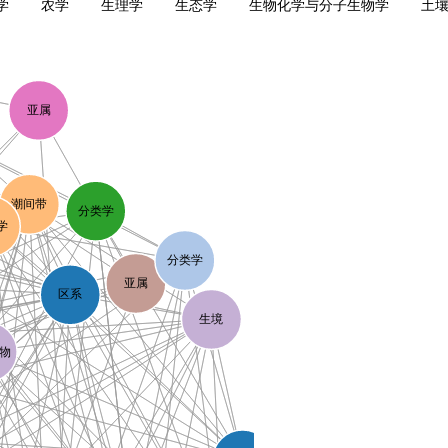
学
农学
生理学
生态学
生物化学与分子生物学
土
亚属
潮间带
分类学
学
分类学
亚属
区系
生境
物