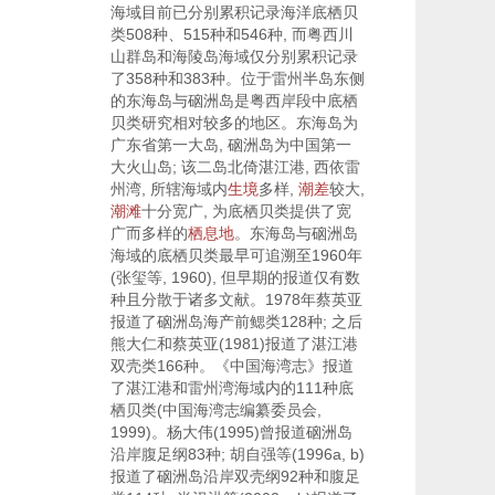
海域目前已分别累积记录海洋底栖贝
类508种、515种和546种, 而粤西川
山群岛和海陵岛海域仅分别累积记录
了358种和383种。位于雷州半岛东侧
的东海岛与硇洲岛是粤西岸段中底栖
贝类研究相对较多的地区。东海岛为
广东省第一大岛, 硇洲岛为中国第一
大火山岛; 该二岛北倚湛江港, 西依雷
州湾, 所辖海域内
生境
多样,
潮差
较大,
潮滩
十分宽广, 为底栖贝类提供了宽
广而多样的
栖息地
。东海岛与硇洲岛
海域的底栖贝类最早可追溯至1960年
(张玺等,
1960
), 但早期的报道仅有数
种且分散于诸多文献。1978年蔡英亚
报道了硇洲岛海产前鳃类128种; 之后
熊大仁和蔡英亚(
1981
)报道了湛江港
双壳类166种。《中国海湾志》报道
了湛江港和雷州湾海域内的111种底
栖贝类(中国海湾志编纂委员会,
1999
)。杨大伟(
1995
)曾报道硇洲岛
沿岸腹足纲83种; 胡自强等(
1996a
,
b
)
报道了硇洲岛沿岸双壳纲92种和腹足