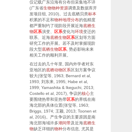
仅记载广东沿海有分布但采集地不详
(广东省
生物
物种
资源
调查及数据库开
发项目组,
2010
)。过去底栖贝类
标本
积累的不足和
物种
地理分布
的低精度
都严重制约了现阶段开展近海
底栖生
物
区系
演变、
区系
变化与
环境
变迁的
联系、近海
底栖生物
区系
区划等方面
研究工作的开展。若不及时掌握现阶
段大型
底栖生物
区系
, 势必影响未来
相关工作的顺利开展。
在过去的几十年里, 国内外学者对东
亚地区的
底栖动物区系
区划方案争议
较大(张玺等,
1963
; Bernard et al,
1993
; 刘东来,
1995
; Habe et al,
1999
; Yamashita & Ikeguchi,
2013
;
Costello et al,
2017
), 争议的
核心
主
要围绕热带和亚热带
区系
的界线在南
海北部的具体位置(张玺等,
1963
;
Briggs,
1974
; 王颖,
2013
; Toonen et
al,
2016
)。产生争议的主要原因是南
海北部海域许多
潮间带
及近海
底栖生
物
缺乏详细的
物种
分布信息, 尤其是