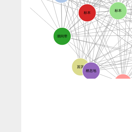
标本
标本
潮间带
菖蒲
栖息地
生境