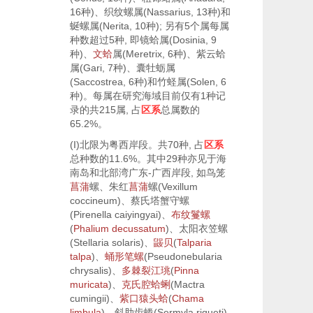
16种)、织纹螺属(
Nassarius
, 13种)和
蜒螺属(
Nerita
, 10种); 另有5个属每属
种数超过5种, 即镜蛤属(
Dosinia
, 9
种)、
文蛤
属(
Meretrix
, 6种)、紫云蛤
属(
Gari
, 7种)、囊牡蛎属
(
Saccostrea
, 6种)和竹蛏属(
Solen
, 6
种)。每属在研究海域目前仅有1种记
录的共215属, 占
区系
总属数的
65.2%。
(I)北限为粤西岸段。共70种, 占
区系
总种数的11.6%。其中29种亦见于海
南岛和北部湾广东-广西岸段, 如鸟笼
菖蒲
螺、朱红
菖蒲
螺(
Vexillum
coccineum
)、蔡氏塔蟹守螺
(
Pirenella caiyingyai
)、
布纹鬘螺
(
Phalium decussatum
)、太阳衣笠螺
(
Stellaria solaris
)、
鼹贝
(
Talparia
talpa
)、
蛹形笔螺
(
Pseudonebularia
chrysalis
)、
多棘裂江珧
(
Pinna
muricata
)、
克氏腔蛤蜊
(
Mactra
cumingii
)、
紫口猿头蛤
(
Chama
limbula
)、斜肋齿蜷(
Sermyla riqueti
)