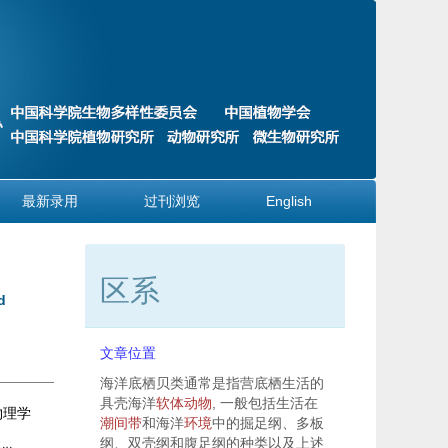
最新录用
过刊浏览
English
区系
d
文章位置
海洋底栖贝类通常是指营底栖生活的
具壳海洋
软体动物
, 一般包括生活在
物理学
潮间带
和海洋
环境
中的掘足纲、多板
纲、双壳纲和腹足纲的种类以及上述