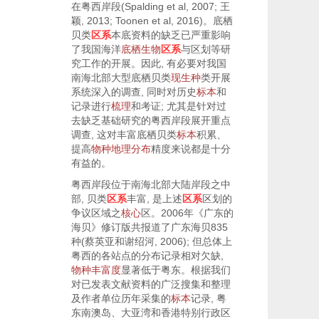
在粤西岸段(Spalding et al,
2007
; 王
颖,
2013
; Toonen et al,
2016
)。底栖
贝类
区系
本底资料的缺乏已严重影响
了我国海洋
底栖生物
区系
与区划等研
究工作的开展。因此, 有必要对我国
南海北部大型底栖贝类
现生种
类开展
系统深入的调查, 同时对历史
标本
和
记录进行
梳理
和考证; 尤其是针对过
去缺乏基础研究的粤西岸段展开重点
调查, 这对丰富底栖贝类
标本
积累、
提高
物种
地理分布
精度来说都是十分
有益的。
粤西岸段位于南海北部大陆岸段之中
部, 贝类
区系
丰富, 是上述
区系
区划的
争议区域之
核心
区。2006年《广东的
海贝》修订版共报道了广东海贝835
种(蔡英亚和谢绍河,
2006
); 但总体上
粤西的各站点的分布记录相对欠缺,
物种丰富度
显著低于粤东。根据我们
对已发表文献资料的广泛搜集和整理
及作者单位历年采集的
标本
记录, 粤
东南澳岛、大亚湾和香港特别行政区