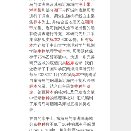
岛与硇洲岛及其邻近海域的
潮上带
、
潮间带
和部分
潮下带
区域的底栖贝类
进行了调查。调查以随机样线自主采
集
标本
为主, 并结合当地渔民在
潮间
带
采集、近海拖网及渔市场出售的渔
获物调查进行补充。本研究先后共采
集底栖贝类
标本
2,600余份。所有
标
本
均存放于中山大学地理科学与规划
学院
生物
地理学
标本
室, 贝类活体保
存于75%乙醇溶液中。为进一步完善
研究区域的底栖贝类
区系
名录, 我们
还收录了中国科学院南海海洋研究所
截至2023年11月的馆藏
标本
中明确采
自东海岛与硇洲岛近海的干制和浸制
标本
名录。结合自主采集
物种
的
鉴
定
、馆藏
标本
的核对以及已发表文献
中记录
物种
的整理和校对, 汇总编制
了东海岛与硇洲岛海域底栖贝类名
录。
在属的水平上, 东海岛与硇洲岛海域
分布
物种
数不低于10种的属有芋螺属
(
Conus
, 18种)、粗饰蚶属(
Anadara
,