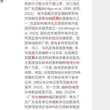
壤学
类群中少数分布于
潮上带
、河口地区
的广
生态幅
种(Higo et al,
1999
; 胡亮,
2021
)。海洋底栖贝类是
潮间带
和海
洋底栖
无脊椎动物
区系
的重要组分之
一, 也是影响
海洋生态系统
和海洋
底
质
环境
的关键类群之一(Gräfnings et
al,
2023
), 因此也常被用作海洋生态
环境
监测与评价的
指示生物
类群。我
国海域面积广阔, 拥有多种类型的海
岸、河口、岛屿及海底地形地貌, 海
洋底栖贝类
物种
十分丰富, 但底栖贝
类
区系
本底资料的整体质量有待提高,
主要体现在
标本
积累和
物种
地理分布
两个方面。一方面,
标本
的积累非常
有限。例如, 在我国海域分布的235种
骨螺科贝类中, 有72种仅有单个
标本
记录, 2种仅有分布记录而无
标本
(张
素萍,
2022
)。另一方面,
物种
的
地理
分布
数据精度不高。例如, 2010年
《广东
生物
物种
编目数据库》整合了
全广东省各单位馆藏
标本
信息数据库,
经整理发现全省48%的贝类
标本
数据