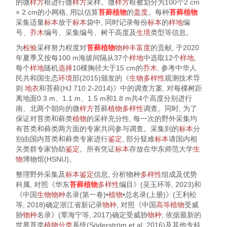
的微
样方
框进行微
样方
采样。微
样方
框被划分为100个2 cm
× 2 cm的小网格, 用以估算
苔藓植物
的
盖度
。每种
苔藓植物
采集适量
标本
放于
标本
袋中, 同时记录每份
标本
的
样地
编
号、
乔木
编号、采集编号、树干高度及
生境
类型等信息。
为
检验
采样努力程度对
苔藓植物
物种丰富度
的贡献, 于2020
年夏季又按每100 m海拔间隔从37个
样地
中选取12个
样地
,
每个
样地
随机
选择
10棵胸径大于15 cm的
乔木
, 参考中华人
民共和国生态
环境
部(
2015
)颁发的《
生物
多样性
观测技术导
则
地衣
和苔藓(HJ 710.2-2014)》中的调查方案, 对每棵树距
离地面0.3 m、1.1 m、1.5 m和1.8 m共4个高度分别进行
南、北两个朝向的微
样方
苔藓
植物
多样性
调查。同时, 为了
保证对苔类和藓类
植物
的采样充分性, 每一次的野外采集均
有苔类和藓类两方面的专家共同参与调查。采集到的
标本
分
别由国内苔类和藓类专家进行
鉴定
, 部分疑难
标本
请国内相
关类群专家协助
鉴定
。所有凭证
标本
存放在华东师范大学
生
物
博物馆(HSNU)。
整理野外采集及
标本
鉴定
信息, 分析物种
多样性
组成及优势
科属, 对照《华东
苔藓植物
多样性
编目》(吴玉环等,
2023
)和
《中国
生物
物种
名录(第一卷)•
植物
•总名录(上册)》(王利松
等,
2018
)确定浙江省新记录
物种
, 对照《中国
高等植物
受威
胁
物种
名录》(覃海宁等,
2017
)确定受威胁
物种
; 依据最新的
世界苔类
植物
分类
系统(Söderström et al,
2016
)及其他专科