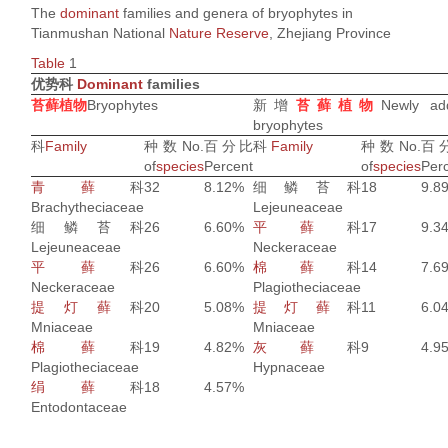
The
dominant
families and genera of bryophytes in
Tianmushan National
Nature Reserve
, Zhejiang Province
Table
1
优势科
Dominant
families
苔藓植物
Bryophytes
新增
苔藓植物
Newly ad
bryophytes
科
Family
种数
No.
百分比
科
Family
种数
No.
百
of
species
Percent
of
species
Per
青藓
科
32
8.12%
细鳞苔科
18
9.8
Brachytheciaceae
Lejeuneaceae
细鳞苔科
26
6.60%
平藓
科
17
9.3
Lejeuneaceae
Neckeraceae
平藓
科
26
6.60%
棉藓
科
14
7.6
Neckeraceae
Plagiotheciaceae
提灯藓
科
20
5.08%
提灯藓
科
11
6.0
Mniaceae
Mniaceae
棉藓
科
19
4.82%
灰藓
科
9
4.9
Plagiotheciaceae
Hypnaceae
绢藓
科
18
4.57%
Entodontaceae