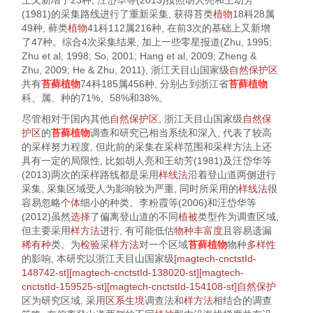
上又新增了23种; 汪岱华等(
2013
)按照胡人亮和王幼芳
(
1981
)的采集路线进行了重新采集, 获得苔类
植物
18科28属
49种, 藓类
植物
41科112属216种, 在前3次的基础上又新增
了47种。综合4次采集结果, 加上一些零星报道(Zhu,
1995
;
Zhu et al,
1998
; So,
2001
; Hang et al,
2009
; Zheng &
Zhu,
2009
; He & Zhu,
2011
), 浙江天目山国家级
自然保护区
共有
苔藓植物
74科185属456种, 分别占到浙江省
苔藓植物
科、属、种的71%、58%和38%。
尽管相对于国内其他
自然保护区
, 浙江天目山国家级
自然保
护区
的
苔藓植物
调查和研究已相当系统和深入, 代表了较高
的采样努力程度, 但此前的采集在采样范围和采样方法上还
具有一定的局限性, 比如胡人亮和王幼芳(
1981
)及汪岱华等
(
2013
)两次的采样路线都是采用
样线法
沿着登山道两侧进行
采集, 采集区域受人为影响较为严重, 同时所采用的
样线法
很
容易忽略
个体
细小的种类。李粉霞等(
2006
)和汪岱华等
(
2012
)虽然
选择
了偏离登山道的不同
植被
类型作为调查区域,
但主要采用
样方法
进行, 有可能低估
物种丰富度
且容易遗漏
稀有种
类。为
检验
采
样方法
对一个区域
苔藓植物
物种
多样性
的影响, 本研究以浙江天目山国家级
[magtech-cnctstId-
148742-st][magtech-cnctstId-138020-st][magtech-
cnctstId-159525-st][magtech-cnctstId-154108-st]自然保护
区为研究区域, 采用
区系
生境
调查法和
样方法
相结合的调查