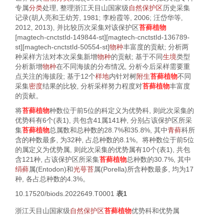
专属
分类
处理, 整理浙江天目山国家级
自然保护区
历史采集
记录(胡人亮和王幼芳,
1981
; 李粉霞等,
2006
; 汪岱华等,
2012
,
2013
), 并比较历次采集对该保护区
苔藓植物
[magtech-cnctstId-149844-st][magtech-cnctstId-136789-
st][magtech-cnctstId-50554-st]
物种
丰富度的贡献; 分析两
种采样方法对本次采集新增
物种
的贡献; 基于不同
生境
类型
分析新增
物种
在不同海拔的分布情况, 分析今后采样需要重
点关注的海拔段; 基于12个
样地
内针对树
附生
苔藓植物
不同
采集
密度
结果的比较, 分析采样努力程度对
苔藓植物
丰富度
的贡献。
将
苔藓植物
种数位于前5位的科定义为优势科, 则此次采集的
优势科有6个(
表1
), 共包含41属141种, 分别占该保护区所采
集
苔藓植物
总属数和总种数的28.7%和35.8%, 其中
青藓
科所
含的种数最多, 为32种, 占总种数的8.1%。将种数位于前5位
的属定义为优势属, 则此次采集的优势属有10个(
表1
), 共包
含121种, 占该保护区所采集
苔藓植物
总种数的30.7%, 其中
绢藓
属(
Entodon
)和
光萼苔
属(
Porella
)所含种数最多, 均为17
种, 各占总种数的4.3%。
10.17520/biods.2022649.T0001
表1
浙江天目山国家级
自然保护区
苔藓植物
优势科和优势属