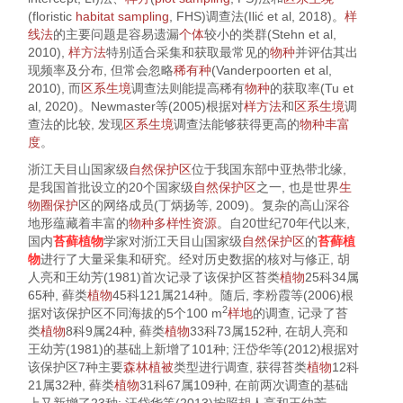
(floristic
habitat
sampling
, FHS)调查法(Ilić et al,
2018
)。
样
线法
的主要问题是容易遗漏
个体
较小的类群(Stehn et al,
2010
),
样方法
特别适合采集和获取最常见的
物种
并评估其出
现频率及分布, 但常会忽略
稀有种
(Vanderpoorten et al,
2010
), 而
区系
生境
调查法则能提高稀有
物种
的获取率(Tu et
al,
2020
)。Newmaster等(
2005
)根据对
样方法
和
区系
生境
调
查法的比较, 发现
区系
生境
调查法能够获得更高的
物种丰富
度
。
浙江天目山国家级
自然保护区
位于我国东部中亚热带北缘,
是我国首批设立的20个国家级
自然保护区
之一, 也是世界
生
物圈保护
区的网络成员(丁炳扬等,
2009
)。复杂的高山深谷
地形蕴藏着丰富的
物种多样性
资源
。自20世纪70年代以来,
国内
苔藓植物
学家对浙江天目山国家级
自然保护区
的
苔藓植
物
进行了大量采集和研究。经对历史数据的核对与修正, 胡
人亮和王幼芳(
1981
)首次记录了该保护区苔类
植物
25科34属
65种, 藓类
植物
45科121属214种。随后, 李粉霞等(
2006
)根
2
据对该保护区不同海拔的5个100 m
样地
的调查, 记录了苔
类
植物
8科9属24种, 藓类
植物
33科73属152种, 在胡人亮和
王幼芳(
1981
)的基础上新增了101种; 汪岱华等(
2012
)根据对
该保护区7种主要
森林
植被
类型进行调查, 获得苔类
植物
12科
21属32种, 藓类
植物
31科67属109种, 在前两次调查的基础