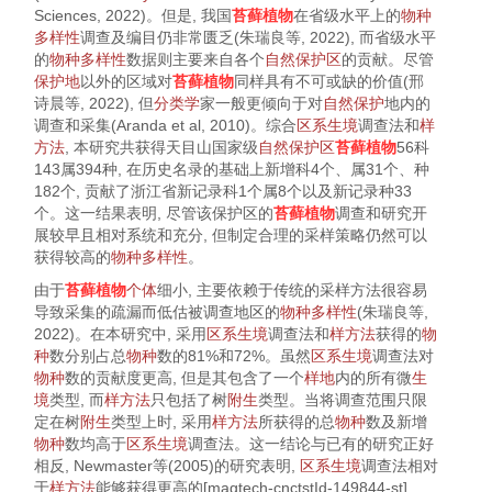
Sciences,
2022
)。但是, 我国
苔藓植物
在省级水平上的
物种
多样性
调查及编目仍非常匮乏(朱瑞良等,
2022
), 而省级水平
的
物种多样性
数据则主要来自各个
自然保护区
的贡献。尽管
保护地
以外的区域对
苔藓植物
同样具有不可或缺的价值(邢
诗晨等,
2022
), 但
分类学
家一般更倾向于对
自然保护
地内的
调查和采集(Aranda et al,
2010
)。综合
区系
生境
调查法和
样
方法
, 本研究共获得天目山国家级
自然保护区
苔藓植物
56科
143属394种, 在历史名录的基础上新增科4个、属31个、种
182个, 贡献了浙江省新记录科1个属8个以及新记录种33
个。这一结果表明, 尽管该保护区的
苔藓植物
调查和研究开
展较早且相对系统和充分, 但制定合理的采样策略仍然可以
获得较高的
物种多样性
。
由于
苔藓植物
个体
细小, 主要依赖于传统的采样方法很容易
导致采集的疏漏而低估被调查地区的
物种多样性
(朱瑞良等,
2022
)。在本研究中, 采用
区系
生境
调查法和
样方法
获得的
物
种
数分别占总
物种
数的81%和72%。虽然
区系
生境
调查法对
物种
数的贡献度更高, 但是其包含了一个
样地
内的所有微
生
境
类型, 而
样方法
只包括了树
附生
类型。当将调查范围只限
定在树
附生
类型上时, 采用
样方法
所获得的总
物种
数及新增
物种
数均高于
区系
生境
调查法。这一结论与已有的研究正好
相反, Newmaster等(
2005
)的研究表明,
区系
生境
调查法相对
于
样方
法
能够获得更高的[magtech-cnctstId-149844-st]