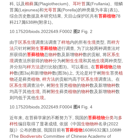
科, 以及
棉藓
属(
Plagiothecium
)、
耳叶苔
属(
Frullania
)、细鳞
苔属(
Lejeunea
)和
光萼苔
属(
Porella
)的种类最为丰富(
表1
)。
综合历史数据及本研究结果, 天目山保护区共有
苔藓植物
78
科217属638种(附录1)。
10.17520/biods.2022649.F0002
图2
Fig. 2
由于
区系
生境
调查法调查了
样地
内的所有
生境
类型, 而
样方
法
只针对树
附生
苔藓植物
进行调查, 为了比较两种调查法对
所获得的
苔藓植物
总
物种
数及新增
物种
数的贡献, 将
区系
生
境
调查法所获得的
物种
分为树
附生
生境
和其他
生境
两种类型,
并分别与
样方法
进行比较(
图3
)。可以看出, 在
苔藓植物
总
物
种
数(
图3a
)和新增
物种
数(
图3b
)上, 无论是对于树
附生
苔类
植
物
还是藓类
植物
,
样方法
的贡献均高于
区系
生境
调查法。在
区系
生境
调查法中, 树
附生
苔类
植物
的
物种
数及新增
物种
数
均高于其他
生境
, 而树
附生
藓类
植物
的
物种
数及新增
物种
数
则均低于其他
生境
。
10.17520/biods.2022649.F0004
图4
Fig. 4
近年来, 在苔藓学家的不断努力下, 我国的
苔藓植物
分类
与
多
样性
编目取得了显著成绩, 依据《中国
生物
物种
名录(2022
版)》公布的数据, 我国目前有
苔藓植物
160科632属3,108种
(The
Biodiversity
Committee of Chinese Academy of