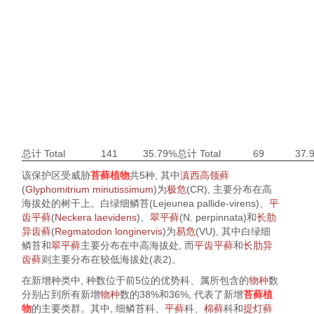
总计 Total
141
35.79%
总计 Total
69
37.
该保护区受威胁
苔藓植物
共5种, 其中
滇西高领藓
(
Glyphomitrium minutissimum
)为
极危
(CR), 主要分布在高
海拔处的树干上。白绿细鳞苔(
Lejeunea pallide
-
virens
)、
平
齿平藓
(
Neckera laevidens
)、
翠平藓
(
N. perpinnata
)和
长肋
异齿藓
(
Regmatodon longinervis
)为
易危
(VU), 其中白绿细
鳞苔和
翠平藓
主要分布在中高海拔处, 而
平齿平藓
和
长肋异
齿藓
则主要分布在较低海拔处(
表2
)。
在新增种类中, 种数位于前5位的优势科、属所包含的
物种
数
分别占到所有新增
物种
数的38%和36%, 代表了新增
苔藓植
物
的主要类群。其中, 细鳞苔科、
平藓
科、
棉藓
科和
提灯藓