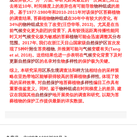
成
差异较大。另一方面, 本研究距离最近的一次调查已经过
去将近10年, 时间梯度上的差异也有可能导致
物种组成
的差
异。基于1977-1980年和2010-2011年对该保护区
苔藓植物
的调查结果,
苔藓植物
物种组成
在30年中有较大的变化, 有
34%的
物种组成
发生了改变(汪岱华等,
2013
)。尤其是在当
前
气候
变化更为剧烈的背景下, 具有较强远距离传播性能同
时又对
气候
变化极为敏感的苔藓
植物
可能会迅速调整其
分布
范围
。2017年, 我们在浙江天目山国家级
自然保护区
首次发
现了5种叶
附生
苔类
植物
, 并推测可能与
气候
变暖有关(Tang
et al,
2018
)。这些结果也进一步表明在
气候
变化背景下及时
更新
自然保护区
的名录
对生
物
多样性
的保护极为关键。
综上, 本研究采用
区系
生境
调查法和
样方法
相结合的采样策
略在亚热带地区能够获得较高的
苔藓植物
多样性
, 体现了较
高的采样效率, 对
自然保护
地
苔藓植物
多样性
编目工作具有
重要借鉴意义。同时, 鉴于
物种组成
在时间梯度上的差异, 建
议在我国其他
自然保护
地开展类似的调查和研究, 以期为
苔
藓植物
的保护工作提供最新的详实数据。