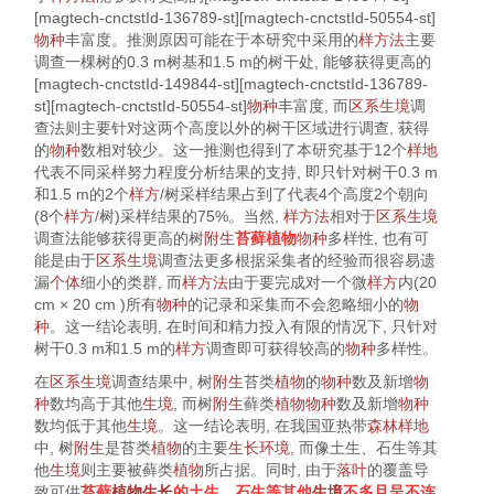
[magtech-cnctstId-136789-st][magtech-cnctstId-50554-st]
物种
丰富度。推测原因可能在于本研究中采用的
样方
法
主要
调查一棵树的0.3 m树基和1.5 m的树干处, 能够获得更高的
[magtech-cnctstId-149844-st][magtech-cnctstId-136789-
st][magtech-cnctstId-50554-st]
物种
丰富度, 而
区系
生境
调
查法则主要针对这两个高度以外的树干区域进行调查, 获得
的
物种
数相对较少。这一推测也得到了本研究基于12个
样地
代表不同采样努力程度分析结果的支持, 即只针对树干0.3 m
和1.5 m的2个
样方
/树采样结果占到了代
表4
个高度2个朝向
(8个
样方
/树)采样结果的75%。当然,
样方
法
相对于
区系
生境
调查法能够获得更高的树
附生
苔藓植物
物种
多样性, 也有可
能是由于
区系
生境
调查法更多根据采集者的经验而很容易遗
漏
个体
细小的类群, 而
样方
法
由于要完成对一个微
样方
内(20
cm × 20 cm )所有
物种
的记录和采集而不会忽略细小的
物
种
。这一结论表明, 在时间和精力投入有限的情况下, 只针对
树干0.3 m和1.5 m的
样方
调查即可获得较高的
物种
多样性。
在
区系
生境
调查结果中, 树
附生
苔类
植物
的
物种
数及新增
物
种
数均高于其他
生境
, 而树
附生
藓类
植物
物种
数及新增
物种
数均低于其他
生境
。这一结论表明, 在我国亚热带
森林
样地
中, 树
附生
是苔类
植物
的主要
生长
环境
, 而像土生、石生等其
他
生境
则主要被藓类
植物
所占据。同时, 由于
落叶
的覆盖导
致可供
苔藓
植物
生长
的土生、石生等其他
生境
不多且呈不连