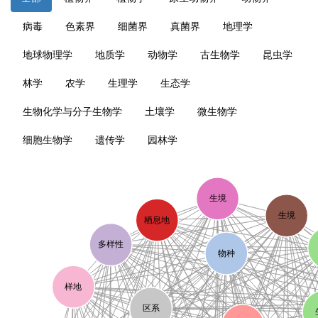
病毒
色素界
细菌界
真菌界
地理学
地球物理学
地质学
动物学
古生物学
昆虫学
林学
农学
生理学
生态学
生物化学与分子生物学
土壤学
微生物学
细胞生物学
遗传学
园林学
生境
生境
栖息地
多样性
物种
样地
区系