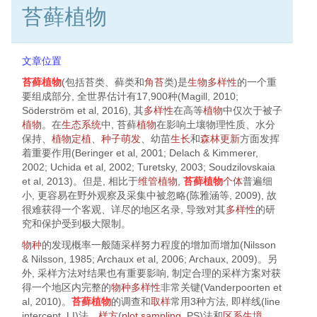
苔藓植物
文章位置
苔藓植物
(包括苔类、藓类和
角苔
类)是
生物多样性
的一个重
要组成部分, 全世界估计有17,900种(Magill,
2010
;
Söderström et al,
2016
), 其
多样性
在高等
植物
中仅次于被子
植物
。在
生态系统
中, 苔藓
植物
在影响土壤物理性质、水分
保持、
植物
定植
、
种子
萌发
、幼苗
生长
和
森林
更新
方面发挥
着重要作用(Beringer et al,
2001
; Delach & Kimmerer,
2002
; Uchida et al,
2002
; Turetsky,
2003
; Soudzilovskaia
et al,
2013
)。但是, 相比于
维管植物
,
苔藓植物
个体
普遍细
小, 更容易在野外观察及采集中被忽略(陈雅涵等,
2009
), 故
很难获得一个客观、详尽的地区名录, 导致对其
多样性
的研
究和保护受到极大限制。
物种
的发现概率一般随采样努力程度的增加而增加(Nilsson
& Nilsson,
1985
; Archaux et al,
2006
; Archaux,
2009
)。另
外, 采样方法对结果也有重要影响, 制定合理的采样方案对获
得一个地区内完整的
物种多样性
非常关键(Vanderpoorten et
al,
2010
)。
苔藓植物
的调查和
取样
常用3种方法, 即样线(line
intercept, LI)法、
样方
(
plot
sampling
, PS)法和
区系
生境