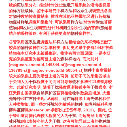
续的
斑块
型分布, 很难针对这些
生境
开展系统的沿海拔梯度
的
样方法
取样
。鉴于本研究中
样方法
和
区系
生境
调查法各自
对
物种
数的较高贡献率, 推荐在其他亚热带地区进行
苔藓
植
物
森林
样地
调查和采集时, 可以采用
样方法
(针对树
附生
苔藓
植物
)和
区系
生境
调查法(针对树
附生
以外
生境
的
苔藓
植物
)相
结合的采样策略, 有利于获得更高的
物种
多样性。
尽管采用
区系
生境
调查法和
样方法
相结合的采样策略贡献了
较高的
物种
多样性和新增种类, 但历史名录中仍有244种
苔藓
植物
在本研究中未被采集到。推测有两方面原因: 一是本研
究的采集范围为偏离登山道的
森林
样地
内, 而此前对
[magtech-cnctstId-149844-st][magtech-cnctstId-
136789-st][magtech-cnctstId-50554-st]
物种
丰富度
贡献
较大的采集主要为沿登山道的两侧, 前后不同的采集区域由
于受到人为
干扰
程度不同而可能导致
物种
多样性组成差异较
大。此前研究表明, 随着
干扰
强度逐渐接近中等
干扰
强度, 浙
江天目山国家级
自然保护区
苔藓植物
物种
数急剧增加, 大量
先锋种
和
广布种
出现, 丛藓科、
葫芦藓
科等土著
先锋种
和伴
人种类增加, 而一些对
环境
较为敏感的
物种
, 如
卷柏
藓科和
蔓
藓
科
蔓藓
属(
Meteorium
)则消失(汪岱华等,
2013
)。因此, 位
于登山道两侧代表较大程度的人为
干扰
, 而远离登山道的
森
林
环境
则代表较小的人为
干扰
, 这有可能导致二者的
物种组