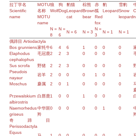
拉丁
学名
MOTU
狼
狗
豹猫
棕熊
赤
豹
雪豹
Scientific
名称
Wolf
Dog
Leopard
Brown
狐
Leopard
Snow
C
name
MOTU
cat
bear
Red
leopard
n
name
fox
N
=
N
=
N
=
N
= 6
N
= 3
N
= 1
N
= 1
8
6
3
偶蹄目 Artiodactyla
Bos grunniens
家牦牛
6
4
6
1
0
0
0
Elaphodus
毛冠鹿
2
2
3
0
0
0
0
cephalophus
Sus scrofa
野猪
2
2
3
0
0
0
0
Pseudois
岩羊
2
0
0
0
1
0
1
nayaur
Moschus
麝属
2
0
1
0
0
0
0
Przewalskium
白唇鹿
1
0
0
1
0
0
0
albirostris
Naemorhedus
中华
斑
0
0
0
0
0
1
0
griseus
羚
奇蹄目
Perissodactyla
Equus
马
1
0
0
0
0
0
0