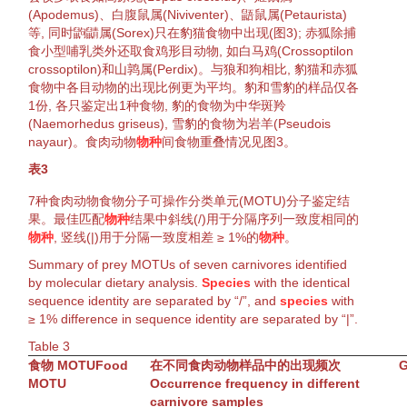
(
Apodemus
)、白腹鼠属(
Niviventer
)、鼯鼠属(
Petaurista
)
等, 同时鼩鼱属(
Sorex
)只在
豹猫
食物中出现(
图3
);
赤狐
除
捕
食
小型哺乳类外还取食鸡形目
动物
, 如
白马鸡
(
Crossoptilon
crossoptilon
)和山鹑属(
Perdix
)。与狼和狗相比,
豹猫
和
赤狐
食物中各目
动物
的出现比例更为平均。豹和
雪豹
的样品仅各
1份, 各只
鉴定
出1种食物, 豹的食物为中华
斑羚
(
Naemorhedus griseus
),
雪豹
的食物为
岩羊
(
Pseudois
nayaur
)。
食肉动物
物种
间食物重叠情况见
图3
。
表3
7种
食肉动物
食物分子可操作
分类单元
(MOTU)分子
鉴定
结
果。最佳匹配
物种
结果中斜线(/)用于分隔序列一致度相同的
物种
, 竖线(|)用于分隔一致度相差 ≥ 1%的
物种
。
Summary of
prey
MOTUs of seven carnivores identified
by molecular dietary analysis.
Species
with the identical
sequence identity are separated by “/”, and
species
with
≥ 1% difference in sequence identity are separated by “|”.
Table
3
食物 MOTU
Food
在不同
食肉动物
样品中的出现频次
G
MOTU
Occurrence
frequency
in different
carnivore
samples