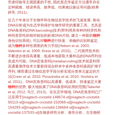
究者经验等主观因素的
干扰
, 因此形态学
鉴定
方法通常存在
定种困难、错误率高、效率低、结果难以
验证
等问题(
程希
婷等, 2011
)。
近几十年来分子
生物
学和
生物
信息学技术的飞速发展, 推动
DNA分析成为
生态学
和保护
生物
学研究的重要工具。尤其是
DNA条形码(DNA barcoding)技术(即利用具有种内特异性和
种间
变异性
的相对较短的标准DNA片段, 建立一种新的
物种
身份识别系统), 可以对
物种
进行快速、准确的识别和
鉴定
,
成为
物种
多样性调查的有力手段(
Hebert et al, 2003
;
Valentini et al, 2009
;
Kress et al, 2015
)。二代测序技术的
不断进步使得高
通量
、低成本地获取大量样品的DNA序列信
息成为可能。DNA宏条形码(metabarcoding)技术就是利用
高
通量
测序技术大量获得混合样本中多种条形码
基因
扩增
子
序列, 继而通过
生物
信息学手段分析实现
分类单元
鉴定
的方
法(
Creer et al, 2010
;
Porazinska et al, 2010
;
Voolstra et
al, 2011
)。DNA宏条形码以高
通量
、低成本、快速
鉴定
大量
物种
的优势, 极大地拓展了DNA条形码应用的范围(
Taberlet
et al, 2012
;
马兰
, 2013
)。在
生态学
领域
, DNA宏条形码已广
泛应用于[magtech-cnctstId-148674-st][magtech-cnctstId-
50113-st][magtech-cnctstId-152068-st][magtech-cnctstId-
154293-st][magtech-cnctstId-136664-st][magtech-
cnctstId-137533-st]
生物
多样性
分析、
食性
分析、古
生物
研