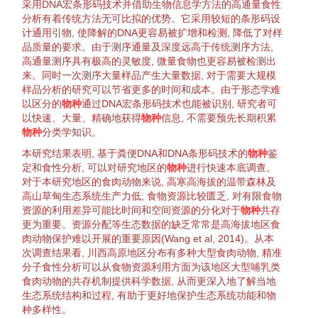
采用DNA宏条形码技术并借助
生物
信息学方法的高
通量
食性
分析有着传统方法无可比拟的优势。它采用较短的条形码设
计
通用引物
, 使降解的DNA更容易被
扩增
和检测, 降低了对样
品质量的要求。由于测序
通量
及深度远高于传统测序方法,
高
通量
测序具有极高的
灵敏度
, 微量食物也更容易被检测出
来。同时一次测序大量样品产生大量数据, 对于需要大规模
样品分析的研究可以节省更多的时间和成本。由于形态学难
以区分的
物种
通过DNA宏条形码技术也能被识别, 研究者可
以快速、大量、精确地获得
物种
信息, 不需要预先长期积累
物种
分类学
知识。
本研究结果表明, 基于粪便DNA和DNA条形码技术的
物种
鉴
定
和
食性
分析, 可以对研究地区的
物种
进行快速本底调查。
对于本研究地区的
食肉动物
来说, 高寒高海拔的温带
森林
及
高山草甸
生态系统
生产力低, 食物
资源
比较匮乏, 对有限食物
资源
的利用差异可能比时间和空间
资源
的
分化
对于
物种
共存
更为重要。
资源
分配
等生态数据的缺乏常常是高海拔地区
食
肉动物
保护难以开展的重要原因(
Wang et al, 2014
)。从本
次调查结果看, 川西高原地区分布有多种大型
食肉动物
, 精准
分子
食性
分析可以从食物
资源
利用方面为该地区大型哺乳类
食肉动物
的
共存
机制提供科学数据, 从而更深入地了解当地
生态系统结构
和过程, 有助于更好地保护
生态系统功能
和
物
种多样性
。