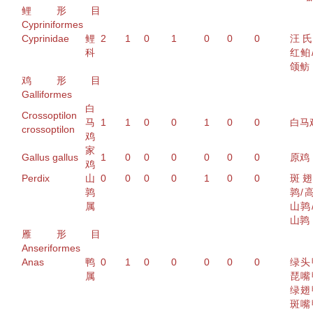
鲤形目
Cypriniformes
Cyprinidae
鲤
2
1
0
1
0
0
0
汪
科
红鲌
颌鲂
鸡形目
Galliformes
白
Crossoptilon
马
1
1
0
0
1
0
0
白马
crossoptilon
鸡
家
Gallus gallus
1
0
0
0
0
0
0
原鸡
鸡
Perdix
山
0
0
0
0
1
0
0
斑
鹑
鹑
/
属
山鹑
山鹑
雁形目
Anseriformes
Anas
鸭
0
1
0
0
0
0
0
绿头
属
琵嘴
绿翅
斑嘴