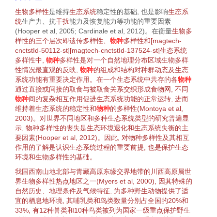
生物多样性
是维持
生态系统
稳定性的基础, 也是影响
生态系
统
生产力、抗
干扰
能力及恢复能力等功能的重要因素
(
Hooper et al, 2005
;
Cardinale et al, 2012
)。在衡量
生物
多
样性
的三个
层次
即遗传
多样性
、
物种
多样性
和[magtech-
cnctstId-50112-st][magtech-cnctstId-137524-st]
生态系统
多样性
中,
物种
多样性
是对一个自然
地理分布
区域
生物
多样
性
情况最直观的反映,
物种
的组成和结构对
种群动态
及
生态
系统
功能有重要决定作用。在一个
生态系统
中
共存
的各
物种
通过直接或间接的取食与被取食关系交织形成
食物网
, 不同
物种
间的复杂相互作用促进
生态系统
功能的正常运转, 进而
维持着
生态系统
的
稳定性
和
物种
的
多样性
(
Montoya et al,
2003
)。对世界不同地区和多种
生态系统
类型的研究普遍显
示,
物种多样性
的丧失是生态
环境退化
和
生态系统
失衡的主
要因素(
Hooper et al, 2012
)。因此, 对
物种多样性
及其相互
作用的了解是认识
生态系统过程
的重要前提, 也是保护生态
环境
和
生物多样性
的基础。
我国西南山地北部与青藏高原东缘交界地带的川西高原属世
界
生物多样性热点
地区之一(
Myers et al, 2000
), 因其特殊的
自然历史、地理条件及
气候
特征
, 为多种野生
动物
提供了适
宜的
栖息地
环境
, 其哺乳类和鸟类数量分别占全国的20%和
33%, 有12种兽类和10种鸟类被列为国家一级重点保护野生