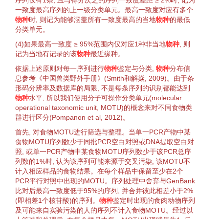
序列仅有1条, 且与得分次之的序列一致度差距 ≥ 2%时, 记为
一致度最高序列的上一级
分类单元
。最高一致度对应有多个
物种
时, 则记为能够涵盖所有一致度最高的当地
物种
的最低
分类单元
。
(4)如果最高一致度 ≥ 95%范围内仅对应1种非当地
物种
, 则
记为当地有记录的该
物种
最近缘种。
依据上述原则对每一序列进行
物种
鉴定
与
分类
,
物种
分布信
息参考《中国兽类野外手册》(
Smith和解焱, 2009
)。由于条
形码
分辨率
及数据库的局限, 不是每条序列的识别都能达到
物种
水平, 所以我们使用分子可操作
分类单元
(molecular
operational taxonomic unit
, MOTU)的概念来对不同食物类
群进行区分(
Pompanon et al, 2012
)。
首先, 对食物MOTU进行
筛选
与整理。当单一PCR产物中某
食物MOTU序列数少于同批PCR空白对照或DNA
提取
空白对
照, 或单一PCR产物中某食物MOTU序列数少于该PCR总序
列数的1%时, 认为该序列可能来源于
交叉
污染
, 该MOTU不
计入相应样品的食物结果。在每个样品中保留至少在2个
PCR平行对照中出现的MOTU。序列处理中舍弃与
GenBank
比对
后最高一致度低于95%的序列,
并合
并彼此相差小于2%
(即相差1个核苷酸)的序列。
物种
鉴定
时出现的
食肉动物
序列
及可能来自实验
污染
的人的序列不计入食物MOTU。经过以