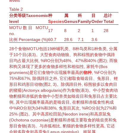
levels
Table
2
分类等级
Taxonomic
种
属
科
目
总计
level
Species
Genus
Family
Order
Total
MOTU数目 MOTU
17
8
2
1
28
no.
比例 Percentage (%)
60.7
28.6
7.1
3.6
28个食物MOTU包括19种哺乳类、8种鸟类和1种鱼类, 分属
于10个目(
表3
)。大型
食肉动物
狼、狗和
棕熊
的食物中偶蹄
目均占最大比例, %RO分别为48%、47%和40% (
图2
); 而狼
和狗又体现了更多的食物
多样性
和
相似性
, 家牦牛(
Bos
grunniens
)是它们食物中出现频率最高的
物种
, %FO分别为
75%和67%, 除偶蹄目之外, 它们都取食啮齿目、兔形目、鲤
形目和鸡形目
动物
(
图2
, 3)。除偶蹄目外,
棕熊
较多以食肉目
的
猪獾
(
Arctonyx albogularis
)作为食物(
表3
)。中小型
食肉动
物
豹猫
和
赤狐
的食物中小型兽类如啮齿目和兔形目占主要比
例, 其中出现频率最高的是啮齿目, 在
豹猫
和
赤狐
食性
构成
中%RO分别为34%和38%, 兔形目其次, %RO分别为27%和
25% (
图2
)。其中高原
松田鼠
(
Neodon irene
)和
高原鼠兔
(
Ochotona curzoniae
)是
豹猫
和
赤狐
主要取食的啮齿类和兔
形目食物(
表3
)。与
赤狐
相比,
豹猫
的食物
多样性
更高, 它还
会较多取食如
高原兔
(
Lepus oiostolus
)、姬鼠属