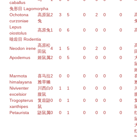
caballus
兔形目 Lagomorpha
Ochotona
高原鼠
2
3
5
0
2
0
0
curzoniae
兔
Lepus
高原兔
1
0
6
0
0
0
0
oiostolus
啮齿目 Rodentia
高原
松
Neodon irene
4
1
5
0
2
0
0
田鼠
Apodemus
姬鼠属
2
0
5
0
0
0
0
Marmota
喜马拉
2
0
0
0
0
0
0
himalayana
雅
旱獭
Niviventer
川西白
0
1
1
0
0
0
0
excelsior
腹鼠
Trogopterus
复齿鼯
0
0
1
0
0
0
0
xanthipes
鼠
Petaurista
鼯鼠属
0
0
1
0
0
0
0