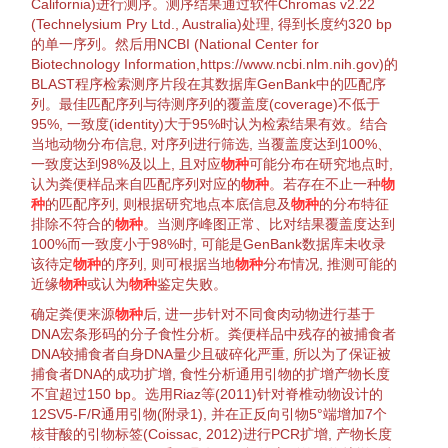
California)进行测序。测序结果通过软件Chromas v2.22
(Technelysium Pry Ltd., Australia)处理, 得到长度约320 bp
的单一序列。然后用NCBI (National Center for
Biotechnology
Information,
https://www.ncbi.nlm.nih.gov
)的
BLAST程序检索测序片段在其数据库
GenBank
中的匹配序
列。最佳匹配序列与待测序列的覆
盖度
(
coverage
)不低于
95%, 一致度(identity)大于95%时认为检索结果有效。结合
当地
动物
分布信息, 对序列进行
筛选
, 当覆
盖度
达到100%、
一致度达到98%及以上, 且对应
物种
可能分布在研究地点时,
认为粪便样品来自匹配序列对应的
物种
。若存在不止一种
物
种
的匹配序列, 则根据研究地点本底信息及
物种
的分布
特征
排除不符合的
物种
。当测序峰图正常、
比对
结果覆
盖度
达到
100%而一致度小于98%时, 可能是
GenBank
数据库未收录
该待定
物种
的序列, 则可根据当地
物种
分布情况, 推测可能的
近缘
物种
或认为
物种
鉴定
失败。
确定粪便来源
物种
后, 进一步针对不同
食肉动物
进行基于
DNA宏条形码的分子
食性
分析。粪便样品中残存的被
捕食者
DNA较
捕食者
自身DNA量少且破碎化严重, 所以为了保证被
捕食者
DNA的成功
扩增
,
食性
分析
通用引物
的
扩增
产物长度
不宜超过150 bp。选用
Riaz等(2011)
针对
脊椎动物
设计的
12SV5-F/R
通用
引物
(附录1), 并在正
反向
引物
5°端增加7个
核苷酸的
引物
标签(
Coissac, 2012
)进行PCR
扩增
, 产物长度