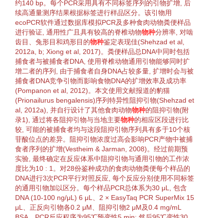
约140 bp。每个PCR采用具有不同标签序列的
引物
扩增
, 后
续高
通量
测序结果根据标签进行样品区分。该
引物
用
ecoPCR软件通过数据库
模拟
PCR及多种
食肉动物
粪便样品
进行
验证
, 通用性广且具有较高的
脊椎动物
物种
分辨率
, 对啮
齿目、兔形目和鸡形目的
物种
鉴定
表现佳(
Shehzad et al,
2012a
,
b
;
Xiong et al, 2017
)。粪便样品总DNA中同时包括
捕食者
与被
捕食者
DNA, 使用
脊椎动物
通用
引物
能够同时
扩
增
二者的序列, 由于
捕食者
自身DNA占较多量,
扩增
时会与被
捕食者
DNA
竞争
引物
而影响食物DNA的
扩增
效率及成功率
(
Pompanon et al, 2012
)。本文使用文献报道的
豹猫
(
Prionailurus bengalensis
)序列特异性阻抑
引物
(
Shehzad et
al, 2012a
), 并自行设计了其他
食肉动物
物种
的阻抑
引物
(附
录1), 通过将各阻抑
引物
与当地主要
物种
的相应区段进行比
较, 可能的被
捕食者
均与这段阻抑
引物
序列具有多于10个核
苷酸位点的差异。阻抑
引物
浓度过高会影响PCR产物中被
捕
食者
序列的
扩增
(
Vestheim & Jarman, 2008
)。经过
前期
预
实验, 最终确定在反应体系中阻抑
引物
与
通用
引物
的工作浓
度比为10 : 1。对28份鉴种成功的
食肉动物
粪便每个样品的
DNA进行3次PCR平行对照反应, 每个反应分别使用不同标签
的
通用
引物
加以区分。每个样品PCR总体系为30 μL, 包含
DNA (10-100 ng/μL) 6 μL、2 × Easy
Taq
PCR SuperMix 15
μL、正
反向
引物
各0.2 μM、阻抑
引物
2 μM及0.4 mg/mL
BSA。PCR反应程序为95℃预
变性
5 min; 然后95℃
变性
30