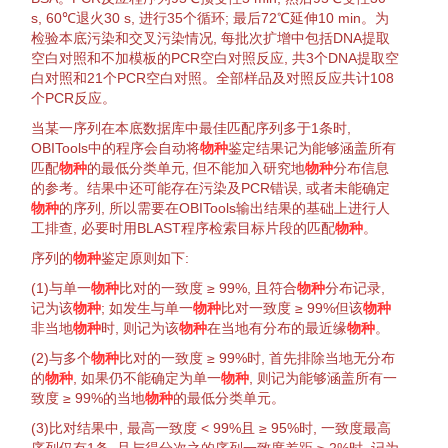
s, 60℃
退火
30 s, 进行35个
循环
; 最后72℃延伸10 min。为
检验
本底
污染
和
交叉
污染
情况, 每批次
扩增
中包括DNA
提取
空白对照和不加
模板
的PCR空白对照反应, 共3个DNA
提取
空
白对照和21个PCR空白对照。全部样品及对照反应共计108
个PCR反应。
当某一序列在本底数据库中最佳匹配序列多于1条时,
OBITools中的程序会自动将
物种
鉴定
结果记为能够涵盖所有
匹配
物种
的最低
分类单元
, 但不能加入研究地
物种
分布信息
的参考。结果中还可能存在
污染
及PCR错误, 或者未能确定
物种
的序列, 所以需要在OBITools输出结果的基础上进行人
工排查, 必要时用BLAST程序检索目标片段的匹配
物种
。
序列的
物种
鉴定
原则如下:
(1)与单一
物种
比对
的一致度 ≥ 99%, 且符合
物种
分布记录,
记为该
物种
; 如发生与单一
物种
比对
一致度 ≥ 99%但该
物种
非当地
物种
时, 则记为该
物种
在当地有分布的最近缘
物种
。
(2)与多个
物种
比对
的一致度 ≥ 99%时, 首先排除当地无分布
的
物种
, 如果仍不能确定为单一
物种
, 则记为能够涵盖所有一
致度 ≥ 99%的当地
物种
的最低
分类单元
。
(3)
比对
结果中, 最高一致度 < 99%且 ≥ 95%时, 一致度最高