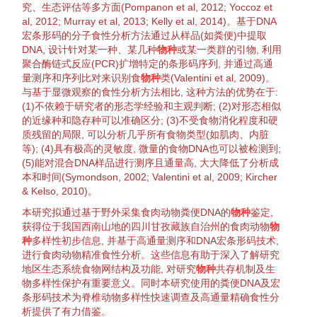
究、生态评估等多方面(
Pompanon et al, 2012
;
Yoccoz et
al, 2012
;
Murray et al, 2013
;
Kelly et al, 2014
)。基于DNA
宏条形码的分子
食性
分析方法通过从样品(如粪便)中
提取
DNA, 设计针对某一种、某几种
物种
或某一类群的
引物
, 利用
聚合酶链式反应
(PCR)
扩增
特定的条形码序列, 并通过高
通
量
测序和序列
比对
来识别食
物种
类(
Valentini et al, 2009
)。
与基于显微观察的
食性
分析方法相比, 这种方法的优势在于:
(1)不依赖于研究者的形态学经验和主观判断; (2)对形态相似
的近缘种和
隐存种
可以准确区分; (3)不受食物消化程度和硬
质残留的局限, 可以分析几乎所有食物类型(如
肌肉
、内脏
等); (4)具有极高的
灵敏度
, 微量的食物DNA也可以被检测到;
(5)能对混合DNA样品进行测序且
通量
高, 大大降低了分析成
本和时间(
Symondson, 2002
;
Valentini et al, 2009
;
Kircher
& Kelso, 2010
)。
本研究拟通过基于野外采集
食肉动物
粪便DNA的
物种
鉴定
,
获得位于我国西南山地的四川甘孜藏族自治州的
食肉动物
物
种
多样性
初步信息, 并基于高
通量
测序和DNA宏条形码技术,
进行
食肉动物
精准
食性
分析。这些信息有助于深入了解研究
地区
生态系统
食物网
结构及功能, 对研究
物种
共存
机制及
生
物
多样性
保护
有重要意义。同时本研究使用的粪便DNA及宏
条形码技术为
脊椎动物
多样性
快速调查及高
通量
精确
食性
分
析提供了有力借鉴。