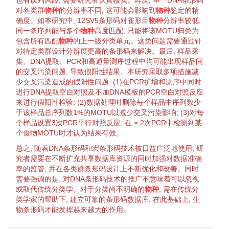
也有误判风险, 需要研究者认真核实。再次, 单一DNA条形码
对各类群
物种
的
分辨率
不同, 这可能会影响到
物种
鉴定
的精
确度。如本研究中, 12SV5条形码对雀形目
物种
分辨率
较低,
同一条序列能与多个
物种
高度匹配, 只能将该MOTU归类为
包含所有匹配
物种
的上一级
分类单元
。这类问题需要通过针
对特定类群设计分辨度更高的条形码来解决。最后, 样品采
集、DNA
提取
、PCR和高
通量
测序过程中均可能出现样品间
的
交叉污染
问题, 导致假阳性结果。本研究采取多项措施减
少
交叉污染
造成的假阳性问题: (1)在PCR
扩增
和测序中同时
进行DNA
提取
空白对照及不加DNA
模板
的PCR空白对照反应
来进行假阳性
检验
; (2)数据处理时删除每个样品中序列数少
于该样品总序列数1%的MOTU以减少
交叉污染
影响; (3)对每
个样品设置3次PCR平行对照反应, 在 ≥ 2次PCR中检测到某
个食物MOTU时才认为结果有效。
总之, 随着DNA条形码和宏条形码技术被日益广泛地使用, 研
究者需要在不断扩充共享数据库
资源
的同时加强对数据准确
率的监管, 并在各类群条形码设计上不断优化和改善。同时
需要强调的是, 对DNA条形码技术的推广不意味着可以忽视
或取代传统
分类
学
。对于
分类
尚不明确的
物种
, 需在传统
分
类
学
家的帮助下, 建立可靠的条形码数据库, 在此基础上,
生
物
条形码才能发挥越来越大的作用。