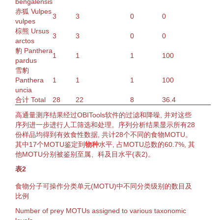
bengalensis
赤狐
Vulpes
3
3
0
0
vulpes
棕熊
Ursus
3
3
0
0
arctos
豹
Panthera
1
1
1
100
pardus
雪豹
Panthera
1
1
1
100
uncia
合计 Total
28
22
8
36.4
高
通量
测序结果经过OBITools软件的过滤和降噪, 并对这些
序列进一步进行人工
筛选
和处理。序列分析结果显示所有28
份样品均得到有效
食性
数据, 共计28个不同的食物MOTU。
其中17个MOTU
鉴定
到
物种
水平, 占MOTU总数的60.7%, 其
他MOTU分别被鉴别至属、科及目水平(
表2
)。
表2
食物分子可操作
分类
单元
(MOTU)中不同
分类
级别的数目及
比例
Number of
prey
MOTUs assigned to various taxonomic