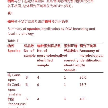
物种
与分子
鉴定
结果相同, 且各
食肉动物
粪便的
预判
成功率
各不相同, 总体
预判
正确率仅为36.4% (
表1
)。
表1
物种
分子
鉴定
结果及形态
物种
预判
正确率
Summary of
species
identification
by DNA barcoding and
fecal morphology
Table
1
物种
样品数
物种
预判
样品数
预判
正确
预判
正确率
Species
No. of
No. of
样品数
No.
Accuracy of
sample
morphologically
of
morphological
identified
correctly
identification
sample
identified
(%)
sample
狼
Canis
8
4
1
25.0
lupus
狗
Canis
6
6
1
16.7
lupus
familiaris
豹猫
6
4
4
100
Prionailurus