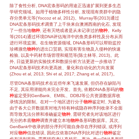
除了
食性
分析, DNA宏条形码的用途正迅速扩展到更多
生态
学
研究
领域
。如用于
植物
多样性
分析, 发现现有类群中的隐
存
分类单元
等(
Yoccoz et al, 2012
)。
Murray等(2013)
通过
DNA宏条形码技术调查了上千块来自澳洲西南的化石, 发现
了一些当地
物种
, 还有
灭绝
或者是从未记录过的
物种
。
Kelly
等(2014)
通过
环境
DNA评估海洋中的鱼类
多样性
及分布从而
进行
环境
监测。在
生物
资源
领域
, DNA条形码可以帮助监控
珍稀
濒危
物种
的进出口贸易, 实现有害
生物
及
入侵种
的快速
检验
, 以及中药材市场管理和规范等(
陈士林等, 2013
)。此
外, 日益
更新
的实验技术和数据分析方法更进一步推动了
DNA宏条形码技术向更高效、量化和自动化的方向发展
(
Zhou et al, 2013
;
Shi et al, 2017
;
Zhang et al, 2017
)。
尽管DNA条形码技术在近些年来飞速发展, 但仍存在缺陷与
不足, 其应用潜能尚未完全开发。首先, 依赖DNA条形码的
物
种
鉴定
受到
GenBank
、EMBL、DDBJ等公共
资源
数据库收
录情况的限制。在对一个地区进行分子
物种
鉴定
时, 为避免
由于各大公开数据库对地方
特有种
或
隐存种
序列收录不全面
而导致无法分辨和准确
鉴定
物种
, 需研究者先对该地区进行
充分的本底
物种
调查并建立本地
物种
条形码数据库。其次,
GenBank
中收录的部分序列可能自身存在序列错误, 或序列
对应
物种
信息错误, 因此仅依靠DNA序列
比对
进行
物种
鉴定