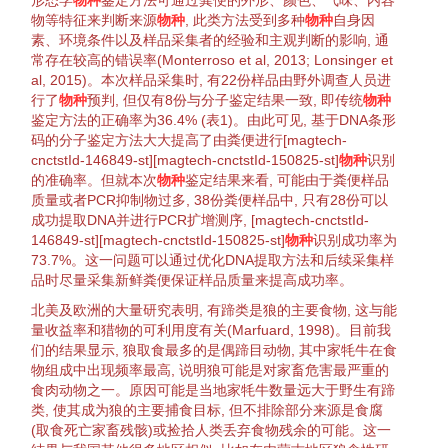
形态学
物种
鉴定
方法可通过粪便的外形、颜色、气味、内容
物等
特征
来判断来源
物种
, 此类方法受到多种
物种
自身因
素、
环境
条件以及样品采集者的经验和主观判断的影响, 通
常存在较高的错误率(
Monterroso et al, 2013
;
Lonsinger et
al, 2015
)。本次样品采集时, 有22份样品由野外调查人员进
行了
物种
预判
, 但仅有8份与分子
鉴定
结果一致, 即传统
物种
鉴定
方法的正确率为36.4% (
表1
)。由此可见, 基于DNA条形
码的分子
鉴定
方法大大提高了由粪便进行[magtech-
cnctstId-146849-st][magtech-cnctstId-150825-st]
物种
识别
的准确率。但就本次
物种
鉴定
结果来看, 可能由于粪便样品
质量或者PCR抑制物过多, 38份粪便样品中, 只有28份可以
成功
提取
DNA并进行PCR
扩增
测序, [magtech-cnctstId-
146849-st][magtech-cnctstId-150825-st]
物种
识别
成功率为
73.7%。这一问题可以通过优化DNA
提取
方法和后续采集样
品时尽量采集新鲜粪便保证样品质量来提高成功率。
北美及欧洲的大量研究表明,
有蹄类
是狼的主要食物, 这与
能
量
收益率和
猎物
的可利用度有关(
Marfuard, 1998
)。目前我
们的结果显示, 狼取食最多的是偶蹄目
动物
, 其中家牦牛在食
物组成中出现频率最高, 说明狼可能是对家畜危害最严重的
食肉
动物
之一。原因可能是当地家牦牛数量远大于野生
有蹄
类
, 使其成为狼的主要
捕食
目标, 但不排除部分来源是食腐
(取食死亡家畜残骸)或捡拾人类丢弃食物残余的可能。这一