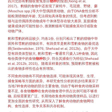
四川北部有
豹猫
取食兔形目
物种
的报道(
Xiong et al,
2017
)。
豹猫
的食物中还发现了家牦牛、
毛冠鹿
、
野猪
、麝
(
Moschus
spp.)等大中型偶蹄类
动物
。由于DNA
食性
分析不
能检测
猎物
的年龄, 无法得知具体取食的情况。但考虑到
豹
猫
与这些偶蹄类
动物
成年
个体
体型存在较大差异, 直接
捕食
健康
成体
的可能性较小, 推测
豹猫
有可能
捕食
其幼仔或取食
动物
尸体。
豹和
雪豹
的样品较少, 均各1份, 分别只检出了豹的
猎物
中华
斑羚
和
雪豹
的
猎物
岩羊
。
有蹄类
常是豹和
雪豹
食物的最优
选
择
(
Seidensticker, 1976
;
Shehzad et al, 2012b
)。由于大中
型
有蹄类
体型较大, 豹和
雪豹
一餐通常只摄入1种食物, 因此
每份粪便中的食物
物种
数少, 符合其
捕食
行为
特征
(
Shehzad
et al, 2012b
,
2015
)。随着采样量的增加, 预期豹和
雪豹
被检
出的食物
多样性
也会有所增加。
不同
食肉动物
有不同的食物
选择
, 可能体现其体型、生理、
捕食
策略等方面的差异。本研究
食性
分析的初步结果展示了
当地7种
食肉动物
的部分主要食物, 但由于每种
食肉动物
采样
量不足, 各食物
物种
在
食肉动物
食谱中所占比例可能不够准
确, 后续需要更广泛、长期地收集
食肉动物
粪便样品, 以进行
更加全面的
食性
研究, 从而深入了解
食肉动物
的
食物网
结
构、
食性
选择
、
竞争
关系和
共存
机制。