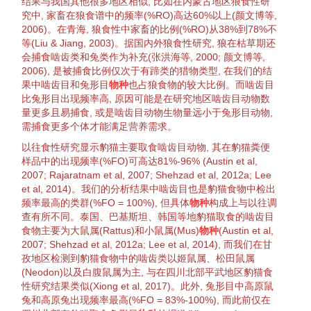
结果与我国其他很多地区相似, 比如在内蒙古地区狼
食性
研
究中, 家畜在狼食谱中的频率(%RO)高达60%以上(
颜文博等,
2006
)。在青海, 狼
食性
中家畜的比例(%RO)从38%到78%不
等(
Liu & Jiang, 2003
)。据国内外狼
食性
研究, 狼在枯草期还
会
捕食
啮齿类和兔类作为补充(
张洪海等, 2000
;
颜文博等,
2006
), 是被
捕食
比例仅次于
有蹄类
的
猎物
类型, 在我们的结
果中啮齿目和兔形目
物种
也占狼食物的较大比例。而啮齿目
比兔形目出现频率高, 原因可能是在研究地区啮齿目
动物
数
量更多且易
捕食
, 或是啮齿目
动物
生物量
远小于兔形目
动物
,
需
捕食
更多
个体
才能满足营养需求。
以往
食性
研究显示
豹猫
主要取食啮齿目
动物
, 其在
豹猫
粪便
样品中的出现频率(%FO)可高达81%-96% (
Austin et al,
2007
;
Rajaratnam et al, 2007
;
Shehzad et al, 2012a
;
Lee
et al, 2014
)。我们的分析结果中啮齿目也是
豹猫
食物中检出
频率最高的类群(%FO = 100%), 但具体
物种
构成上与以往调
查有所不同。泰国、巴基斯坦、韩国等地
豹猫
取食的啮齿目
食物主要为大鼠属(
Rattus
)和小鼠属(
Mus
)
物种
(
Austin et al,
2007
;
Shehzad et al, 2012a
;
Lee et al, 2014
), 而我们在甘
孜地区检测到
豹猫
食物中的啮齿类以姬鼠属、
松田鼠
属
(
Neodon
)以及白腹鼠属为主, 与在四川北部平武地区
豹猫
食
性
研究结果类似(
Xiong et al, 2017
)。此外, 兔形目中
高原鼠
兔
和
高原兔
出现频率最高(%FO = 83%-100%), 而此前仅在