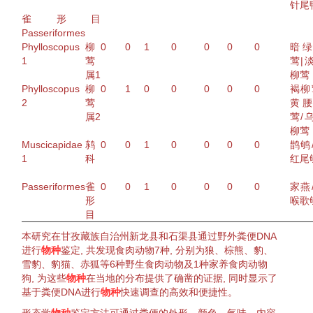
针尾
雀形目
Passeriformes
Phylloscopus
柳
0
0
1
0
0
0
0
暗
1
莺
莺
|
属1
柳莺
Phylloscopus
柳
0
1
0
0
0
0
0
褐柳
2
莺
黄
属2
莺
/
柳莺
Muscicapidae
鸫
0
0
1
0
0
0
0
鹊鸲
1
科
红尾
Passeriformes
雀
0
0
1
0
0
0
0
家燕
形
喉歌
目
本研究在甘孜藏族自治州新龙县和石渠县通过野外粪便DNA
进行
物种
鉴定
, 共发现
食肉动物
7种, 分别为狼、
棕熊
、豹、
雪豹
、
豹猫
、
赤狐
等6种野生
食肉动物
及1种家养
食肉动物
狗, 为这些
物种
在当地的分布提供了确凿的证据, 同时显示了
基于粪便DNA进行
物种
快速调查的高效和便捷性。