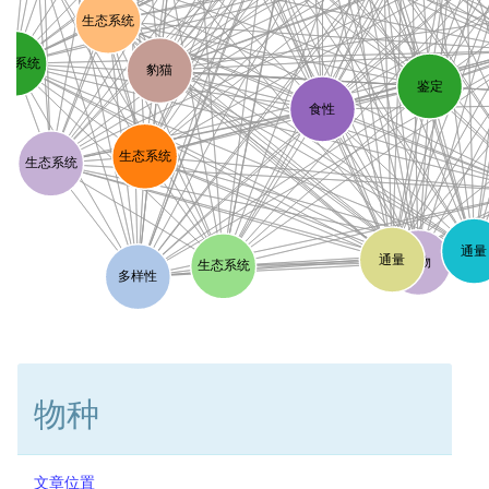
生态系统
生态系统
豹猫
鉴定
食性
生态系统
生态系统
通量
通量
动物
生态系统
多样性
物种
文章位置