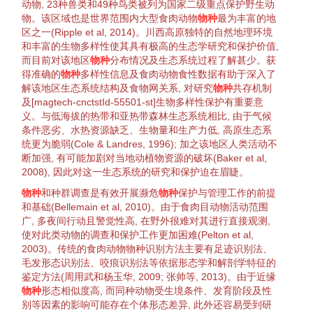
动物
, 23种兽类和49种鸟类被列为国家二级重点保护野生
动
物
。该区域也是世界范围内大型
食肉
动物
物种
最为丰富的地
区之一(
Ripple et al, 2014
)。川西高原独特的自然地理
环境
和丰富的
生物多样性
使其具有极高的
生态学
研究和保护价值,
而目前对该地区
物种
分布情况及
生态系统过程
了解甚少。获
得准确的
物种
多样性信息及
食肉动物
食性
数据有助于深入了
解该地区
生态系统结构
及
食物网
关系, 对研究
物种
共存
机制
及[magtech-cnctstId-55501-st]
生物多样性
保护
有重要意
义。与低海拔的热带和亚热带
森林生态系统
相比, 由于
气候
条件恶劣、水热
资源
缺乏、
生物量
和生产力低, 高
原生态
系
统更为脆弱(
Cole & Landres, 1996
); 加之该地区人类活动不
断加强, 有可能加剧对当地动
植物
资源
的破坏(
Baker et al,
2008
), 因此对这一
生态系统
的研究和保护迫在眉睫。
物种
和
种群
调查是有效开展
濒危
物种
保护与管理工作的前提
和基础(
Bellemain et al, 2010
)。由于食肉目
动物
活动范围
广, 多夜间行动且警觉性高, 在野外很难对其进行直接观测,
使对此类
动物
的调查和保护工作更加困难(
Pelton et al,
2003
)。传统的
食肉动物
物种识别
方法主要有足迹识别法、
毛发形态识别法、咬痕识别法等依据形态学和解剖学
特征
的
鉴定
方法(
周用武和杨玉华, 2009
;
张帅等, 2013
)。由于近缘
物种
形态相似度高, 而同种
动物
受
生境
条件、
发育
阶段及
性
别
等因素的影响可能存在
个体
形态差异, 此外还容易受到研