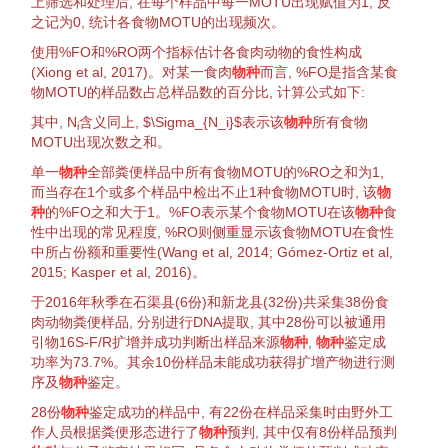
上
筛选
和处理后, 在每个样品中每一MOTU出现赋值为1, 反
之记为0, 统计各食物MOTU的出现频次。
使用%FO和%RO两个指标估计各
食肉动物
的
食性
构成
(
Xiong et al, 2017
)。对某一食肉
物种
而言, %FO是指含某食
物MOTU的样品数占总样品数的百分比, 计算公式如下:
其中,
N
含义同上, $\Sigma_{N_i}$表示该
物种
所有食物
i
MOTU出现次数之和。
单一
物种
全部粪便样品中所有食物MOTU的%RO之和为1,
而当存在1个或多个样品中检出不止1种食物MOTU时, 该
物
种
的%FO之和大于1。%FO表示某个食物MOTU在该
物种
食
性
中出现的常见程度, %RO则侧重显示该食物MOTU在
食性
中所占份额和重要性(
Wang et al, 2014
;
Gómez-Ortiz et al,
2015
;
Kasper et al, 2016
)。
于2016年秋季在石渠县(6份)和新龙县(32份)共采集38份
食
肉动物
粪便样品, 分别进行DNA
提取
, 其中28份可以被
通用
引物
16S-F/R
扩增
并成功判断出样品来源
物种
,
物种
鉴定
成
功率为73.7%。其余10份样品未能成功获得
扩增
产物进行测
序及
物种
鉴定
。
28份
物种
鉴定
成功的样品中, 有22份在样品采集时由野外工
作人员根据粪便形态进行了
物种
预判
, 其中仅有8份样品
预判