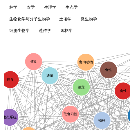
林学
农学
生理学
生态学
生物化学与分子生物学
土壤学
微生物学
细胞生物学
遗传学
园林学
捕食
食肉动物
食性
通量
捕食
鉴定
食性
取食习性
生态系统
物种