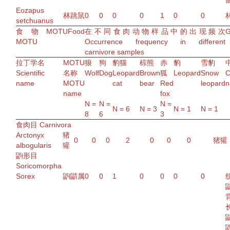
Eozapus
林跳鼠
0
0
0
0
1
0
0
setchuanus
食物MOTU
Food
在不同
食肉动物
样品中的出现频次
G
MOTU
Occurrence
frequency
in different
carnivore
samples
拉丁
学名
MOTU
狼
狗
豹猫
棕熊
赤
豹
雪豹
Scientific
名称
Wolf
Dog
Leopard
Brown
狐
Leopard
Snow
C
name
MOTU
cat
bear
Red
leopard
n
name
fox
N
=
N
=
N
=
N
= 6
N
= 3
N
= 1
N
= 1
8
6
3
食肉目 Carnivora
Arctonyx
猪
0
0
0
2
0
0
0
猪獾
albogularis
獾
鼩形目
Soricomorpha
Sorex
鼩鼱属
0
0
1
0
0
0
0