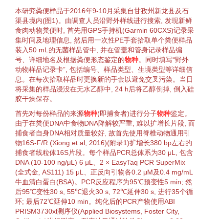
本研究粪便样品于2016年9-10月采集自甘孜州新龙县及石
渠县境内(
图1
)。由调查人员沿野外样线进行搜索, 发现新鲜
食肉
动物
粪便时, 首先用GPS手持机(Garmin 60CXS)记录采
集时间及地理信息, 然后用一次性PE手套拾取单个粪便样品
装入50 mL的
无菌
样品管中, 并在管盖和管身记录样品编
号、详细地名及根据粪便形态
鉴定
的
物种
。同时填写“野外
动物
样品记录卡”, 包括编号、样品类型、
生境
类型等详细信
息。在每次拾
取样
品时更换新的手套以避免
交叉污染
。当日
将采集的样品浸没在无水乙醇中, 24 h后将乙醇倒掉, 倒入硅
胶干燥保存。
首先对每份样品的来源
物种
(即
捕食者
)进行分子
物种
鉴定
。
由于在粪便DNA中食物DNA降解较严重, 难以
扩增
长片段, 而
捕食者
自身DNA相对质量较好, 故首先使用
脊椎动物
通用引
物
16S-F/R (
Xiong et al, 2016
)(附录1)
扩增
长380 bp左右的
捕食者
线粒体
16S片段。每个样品PCR总体系为30 μL, 包含
DNA (10-100 ng/μL) 6 μL、2 × Easy
Taq
PCR SuperMix
(全式金, AS111) 15 μL、正
反向引物
各0.2 μM及0.4 mg/mL
牛血清白蛋白(BSA)。PCR反应程序为95℃预
变性
5 min; 然
后95℃
变性
30 s, 55℃
退火
30 s, 72℃延伸30 s, 进行35个
循
环
; 最后72℃延伸10 min。
纯化
后的PCR产物使用ABI
PRISM3730xl测序仪(Applied Biosystems, Foster City,