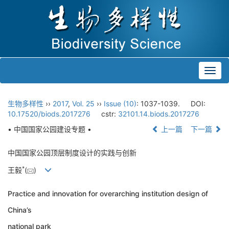
Toggl
navig
生物多样性
››
2017
,
Vol. 25
››
Issue (10)
: 1037-1039.
DOI:
10.17520/biods.2017276
cstr:
32101.14.biods.2017276
• 中国国家公园建设专题 •
上一篇
下一篇
中国国家公园顶层制度设计的实践与创新
*
王毅
(
)
Practice and innovation for overarching institution design of
China’s
national park