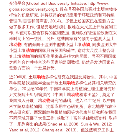
交流平台(Global Soil
Biodiversity
Initiative, http://www.
globalsoilbiodiversity.org/), 旨在号召各国加强对
土壤生物
多
样性
的积极研究, 并将获得的知识应用于
环境
政策和
可持续
管理
(
时雷雷和傅声雷, 2014
)。尽管上述国家已在监测方面
做了很多工作, 但是受地域限制, 很难在
大尺度
上开展监测工
作, 即使可以整合获得的监测数据, 但难以保证这些数据在采
样时间上的一致性。另外, 这些国家有的倾向于监测大型土
壤
动物
, 有的倾向于监测中型或小型土壤
动物
, 同步监测大中
小型土壤
动物
的国家只有英国和荷兰, 这对
大尺度
上整合研
究土壤
动物
间的相互作用来说是很大的局限。号召不同国家
之间的
合作
并整合这些国家的监测数据, 仍然是发达国家在
监测方面的一个发展趋势。
近20年来, 土壤
动物
多样性
研究在我国发展较快。其中, 中国
科学院是我国最早全面开展土壤
动物
多样性
及其相关研究的
单位。20世纪90年代, 中国科学院上海
植物
生理生态研究所
尹文英院士
组织
编撰的《中国土壤
动物
检索图鉴》, 奠定了
我国深入开展土壤
动物
研究的基础。进入21世纪后, 以中国
科学院华南
植物
园、沈阳应用生态研究所、东北地理与农业
生态研究所、西双版纳热带
植物
园等为代表的研究所在我国
不同区域开展了大量工作, 获取了丰富的基础数据资料, 取得
了一系列突出的成果(
Shao et al, 2008
;
Sun & Wu, 2012
;
Yang et al, 2012
;
Chang et al, 2013
)。但这些研究工作主