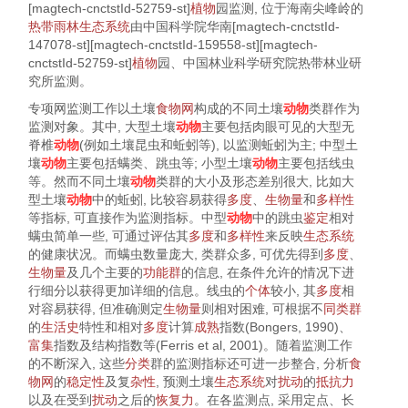
[magtech-cnctstId-52759-st]
植物
园监测, 位于海南尖峰岭的
热带雨林
生态系统
由中国科学院华南[magtech-cnctstId-
147078-st][magtech-cnctstId-159558-st][magtech-
cnctstId-52759-st]
植物
园、中国林业科学研究院热带林业研
究所监测。
专项网监测工作以土壤
食物网
构成的不同土壤
动物
类群作为
监测对象。其中, 大型土壤
动物
主要包括肉眼可见的大型无
脊椎
动物
(例如土壤昆虫和蚯蚓等), 以监测蚯蚓为主; 中型土
壤
动物
主要包括螨类、跳虫等; 小型土壤
动物
主要包括线虫
等。然而不同土壤
动物
类群的大小及形态差别很大, 比如大
型土壤
动物
中的蚯蚓, 比较容易获得
多度
、
生物量
和
多样性
等指标, 可直接作为监测指标。中型
动物
中的跳虫
鉴定
相对
螨虫简单一些, 可通过评估其
多度
和
多样性
来反映
生态系统
的健康状况。而螨虫数量庞大, 类群众多, 可优先得到
多度
、
生物量
及几个主要的
功能群
的信息, 在条件允许的情况下进
行细分以获得更加详细的信息。线虫的
个体
较小, 其
多度
相
对容易获得, 但准确测定
生物量
则相对困难, 可根据不
同类群
的
生活史
特性和相对
多度
计算
成熟
指数(
Bongers, 1990
)、
富集
指数及结构指数等(
Ferris et al, 2001
)。随着监测工作
的不断深入, 这些
分类
群的监测指标还可进一步整合, 分析
食
物网
的
稳定性
及复
杂性
, 预测土壤
生态系统
对
扰动
的
抵抗力
以及在受到
扰动
之后的
恢复力
。在各监测点, 采用定点、长