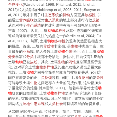
全球变化
(
Wardle et al, 1998
;
Pritchard, 2011
;
Li et al,
2012
)和人类活动(
Holtkamp et al, 2008
,
2011
;
Susyan et
al, 2011
)等外来因子对
生态系统
的
扰动
方面更具
敏感性
, 并
能通过
营养级联
效应对
生态系统
的地上部分进行有效
反馈
,
从而对整个
生态系统
的构建和维持有着不可忽视的影响(
傅
声雷, 2007
)。因此, 土壤
动物
多样性
及其生态功能的研究迅
速成为近年来最受关注的热点之一(
Wardle et al, 2004
;
Fu
et al, 2009
)。然而, 土壤
动物
多样性
的监测仍然面临相当大
的挑战。首先, 土壤的
异质性
非常强, 是
生物
种类最丰富、数
量最多的
亚系
统, 绝大多数土壤
动物
个体
很小, 而且土壤
动物
分类
学家和
分类
手段都十分缺乏。据估计, 目前仅有1-5%的
土壤
动物
已被
描述
。其次, 土壤
生物
的
习性
复杂而且富于变
化, 这对研究土壤
生物
多样性
及其生态功能来说也是巨大的
挑战。土壤
动物
之间并非简单的取食与被取食关系, 它们之
间存在着复杂的正、
负反馈
过程; 同时, 土壤
食物网
的复
杂性
可能导致土壤
生物
之间还存在大量的间接作用, 这些都加大
了量化研究的难度(
傅声雷等, 2011
)。随着科学界对土壤
动
物
研究的日益重视, 土壤
动物
多样性
监测与研究迎来了良好
的契机, 突破研究方法和认识上的局限性, 建立长期的野外监
测网络是
陆地生态系统
和人
类社会
可持续发展的迫切要求。
从20世纪90年代开始, 拉脱维亚、荷兰、英国、德国、法
国、意大利等国家先后建立了区域和国家
尺度
上的土壤
动物