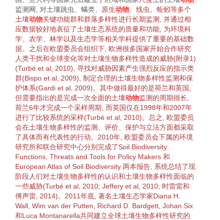
监测网, 对土壤跳虫、螨类、
原生
动物
、线虫、蚯蚓等多个
土壤
动物
关键
功能群
和
群落
多样性
进行长期监测, 并通过相
应数据较好地表征了土壤
生态系统
的质量和功能, 为
环境
科
学、农学、林学以及
生态学
等相关学科提供了重要的基础数
据。之后在欧盟委员会
组织
下, 欧洲很多国家开始
合作
研究
人类
干扰
和
全球变化
等对
土壤生物
多样性
造成的威胁(附录1)
(
Turbé et al, 2010
), 寻找对威胁因素产生强烈反应的指示类
群(
Bispo et al, 2009
), 制定合理的
土壤生物
多样性
监测和保
护体系(
Gardi et al, 2009
)。其中做得最好的是荷兰和英国,
但需要指出的是完成一次全面的土壤
动物
监测的
周期
很长,
荷兰6年才完成一个采样
周期
, 而英国仅在1998年和2007年
进行了比较系统的采样(
Turbé et al, 2010
)。总之, 欧盟委员
会在
土壤生物
多样性
的监测、评价、保护与立法方面都采取
了具体而有代表性的行动。2010年, 欧盟委员会下属的
环境
研究所和联合研究中心分别完成了
Soil
Biodiversity
:
Functions, Threats and Tools for Policy Makers
和
European
Atlas
of Soil
Biodiversity
两本报告, 系统总结了现
阶段人们对
土壤生物
多样性
的认识和
土壤生物
多样性
面临的
一些威胁(
Turbé et al, 2010
;
Jeffery et al, 2010
;
时雷雷和
傅声雷, 2014
)。2011年底, 著名土壤
生态学
家Diana H.
Wall, Wim van der Putten, Richard D. Bardgett, Johan Six
和Luca Montanarella共同建立全球
土壤生物
多样性
研究的