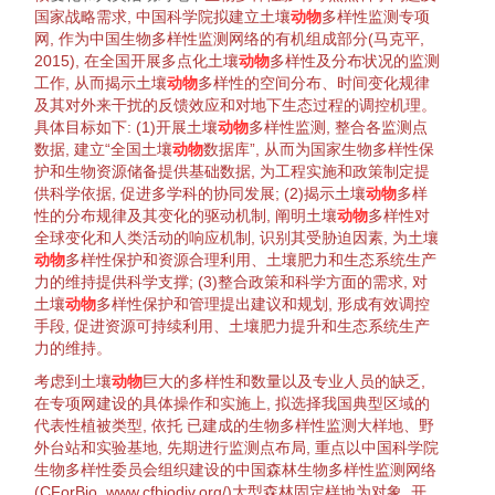
国家战略需求, 中国科学院拟建立土壤
动物
多样性
监测专项
网, 作为中国
生物
多样性
监测网络的有机组成部分(
马克平,
2015
), 在全国开展多点化土壤
动物
多样性
及分布状况的监测
工作, 从而揭示土壤
动物
多样性
的空间分布、时间变化规律
及其对外来
干扰
的
反馈
效应和对地下生态过程的调控机理。
具体目标如下: (1)开展土壤
动物
多样性
监测, 整合各监测点
数据, 建立“全国土壤
动物
数据库”, 从而为国家
生物
多样性
保
护
和
生物
资源
储备提供基础数据, 为工程实施和政策制定提
供科学依据, 促进多学科的协同发展; (2)揭示土壤
动物
多样
性
的分布规律及其变化的驱动机制, 阐明土壤
动物
多样性
对
全球变化
和人类活动的
响应
机制, 识别其受
胁迫
因素, 为土壤
动物
多样性
保护和
资源
合理利用、土壤肥力和
生态系统
生产
力的维持提供科学支撑; (3)整合政策和科学方面的需求, 对
土壤
动物
多样性
保护和管理提出建议和规划, 形成有效调控
手段, 促进
资源
可持续利用
、土壤肥力提升和
生态系统
生产
力的维持。
考虑到土壤
动物
巨大的
多样性
和数量以及专业人员的缺乏,
在专项网建设的具体操作和实施上, 拟
选择
我国典型区域的
代表性
植被
类型, 依托 已建成的
生物
多样性
监测大
样地
、野
外台站和实验基地, 先期进行监测点布局, 重点以中国科学院
生物
多样性
委员会
组织
建设的中国
森林
生物
多样性
监测网络
(CForBio, www.cfbiodiv.org/)大型
森林
固定
样地
为对象, 开