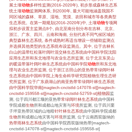
展土壤
动物
多样性
监测(2016-2020年), 初步形成
森林
生态系
统
土壤
动物
监测网体系; 到2030年, 最大可能地涵盖我国不
同区域的
森林
、
草原
、
湿地
、
荒漠
、农田和城市等各类典型
生态系统
。在第一期规划(2016-2020年)中, 土壤
动物
专项网
拟初步设置主监测点8个, 由北至南分别分布在吉林、北京、
浙江、广东、四川、云南和海南, 分别代表不同
气候
区域的
典型
森林
生态系统
, 条件
成熟
时再适当增设一些辅助监测点
并
选择
其他类型的
生态系统
布设监测点。其中, 位于吉林长
白山的温带
红松
落叶
阔叶
混交林
生态系统
由中国科学院沈阳
应用生态所和东北地理与农业生态所监测, 位于北京东灵山
的暖温带
落叶
阔叶林
生态系统
由中国科学院
动物
所和东北地
理与农业生态所监测, 位于浙江古田山的亚热带
常绿阔叶林
生态系统
由中国科学院上海生命科学研究院
植物
生理生态研
究所监测, 位于广东鼎湖山的南亚热带
常绿阔叶林
生态系统
由中国科学院华南[magtech-cnctstId-147078-st][magtech-
cnctstId-159558-st][magtech-cnctstId-52759-st]
植物
园
监
测, 位于四川都江堰的亚热带
常绿阔叶林
生态系统
由中国科
学院成都
生物
所和成都山地灾害与
环境
所监测, 位于四川栗
子坪亚热带区域的山地暗
针叶林
生态系统
由中国科学院成都
生物
所和成都山地灾害与
环境
所监测, 位于云南西双版纳的
热带雨林
生态系统
由中国科学院西双版纳热带[magtech-
cnctstId-147078-st][magtech-cnctstId-159558-st]