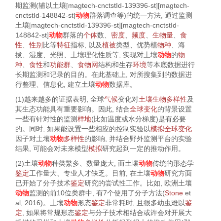
期监测(辅以土壤[magtech-cnctstId-139396-st][magtech-
cnctstId-148842-st]
动物
群落调查等)的统一方法, 通过监测
土壤[magtech-cnctstId-139396-st][magtech-cnctstId-
148842-st]
动物
群落的
个体
数、
密度
、
频度
、
生物量
、
食
性
、
性别
比等
特征
指标, 以及
植被
类型、优势植
物种
、海
拔、湿度、光照、土壤理化性质等, 实现对土壤
动物
的
物
种
、
食性
和
功能群
、
食物网
结构和生存
环境
等本底数据进行
长期监测和记录的目的。在此基础上, 对所搜集到的数据进
行整理、信息化, 建立土壤
动物
数据库。
(1)越来越多的证据表明, 全球
气候
变化对
土壤生物
多样性
及
其生态功能具有重要影响。因此, 结合
全球变化
的背景设置
一些有针对性的监测
样地
(比如温度或水分梯度)是有必要
的。同时, 如果能设置一些相应的控制实验以
模拟
全球变化
因子对土壤
动物
多样性
的影响, 并结合野外监测平台的实验
结果, 可能会对未来模型
模拟
研究起到一定的推动作用。
(2)土壤
动物
种类繁多、数量庞大, 而土壤
动物
传统的形态学
鉴定
工作量大、专业人才缺乏。目前, 在土壤
动物
研究方面
已开始了分子技术
鉴定
研究的尝试性工作。比如, 欧洲土壤
动物
监测的前10位类群中, 有7个使用了分子方法(
Stone
et
al, 2016
)。土壤
动物
形态
鉴定
非常耗时, 且很多幼虫难以
鉴
定
, 如果将常规形态
鉴定
与分子技术相结合或许会对开展大