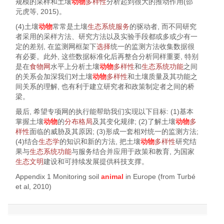
规模的采样和土壤
动物
多样性
分析起到很大的推动作用(
邵
元虎等, 2015
)。
(4)土壤
动物
常常是土壤
生态系统服务
的驱动者, 而不同研究
者采用的采样方法、研究方法以及实验手段都或多或少有一
定的差别, 在监测网框架下
选择
统一的监测方法收集数据很
有必要。此外, 这些数据标准化后再整合分析同样重要, 特别
是在
食物网
水平上分析土壤
动物
多样性
和
生态系统功能
之间
的关系会加深我们对土壤
动物
多样性
和土壤质量及其功能之
间关系的理解, 也有利于建立研究者和政策制定者之间的桥
梁。
最后, 希望专项网的执行能帮助我们实现以下目标: (1)基本
掌握土壤
动物
的
分布格局
及其变化规律; (2)了解土壤
动物
多
样性
面临的威胁及其原因; (3)形成一套相对统一的监测方法;
(4)结合
生态学
的知识和新的方法, 把土壤
动物
多样性
研究结
果与
生态系统功能
与服务结合并应用于政策和教育, 为国家
生态文明
建设和可持续发展提供科技支撑。
Appendix 1 Monitoring soil
animal
in Europe (
from Turbé
et al, 2010
)