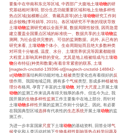
要集中在华南和东北等区域, 中西部广大腹地土壤
动物
的研
究基础相对薄弱; 部分生态功能重要区域和
地上生物
多样性
热点区域(如横断山区、青藏高原等)的土壤
动物
研究工作则
起步较晚(
李玲娟等, 2015
)。各区域研究不平衡的现状导致
土壤
动物
监测研究难以全面开展, 数据局限性较强, 因而急需
建立覆盖全国重点区域的标准统一、数据共享的土壤
动物
监
测网, 为社会提供完整的、可信的监测数据。此外, 从已有的
研究来看, 土壤
动物
个体
小、
生命周期
短而且绝大多数种类
对
环境
十分敏感, 温度、水分、土壤
营养状况
等因素都能很
大程度上影响其
种群
的变化。尤其是地上
植被
组成与土壤
动
物
分布
特征
(种类和数量)有着非常紧密的联系, 土壤
[magtech-cnctstId-139396-st][magtech-cnctstId-148842-
st]
动物
群落
结构和功能对地上
植被
类型变化也有着很好的
反
馈
作用。我国地域辽阔, 拥有多个
气候
类型, 形成多种
植被
地
理分布
格局, 孕育了丰富的土壤
动物
, 对于
大尺度
上开展土壤
动物
的监测工作来说具有得天独厚的条件。但迄今为止, 我
国开展的
生物
多样性
监测
工作主要集中在地上部分, 而针对
土壤
动物
多样性
开展的监测工作则十分缺乏。因此, 有必要
在我国典型区域
选择
有代表性的
生态系统
开展土壤
动物
的监
测工作。
为进一步丰富国家
尺度
下土壤
动物
的基础资料, 回答全球
气
候
变化和人类活动对地下
生物
多样性
影响等热点科学问题及