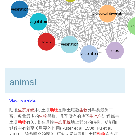
vegetation
biological diversity
vegetation
eco
plant
vegetation
forest
vegetation
animal
View in article
陆地
生态系统
中, 土壤
动物
是除土壤微
生物
外种类最为丰
富、数量最多的
生物
类群。几乎所有的地下
生态学
过程都与
土壤
动物
有关, 其在调控
生态系统
地上部分的结构、功能和
过程中有着至关重要的作用(
Ruiter et al, 1998
;
Fu et al,
2009
)。随着研究的深入, 研究人员注意到, 土壤
动物
在表征