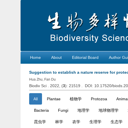
Home
About
Editorial Board
Author Gui
Suggestion to establish a nature reserve for prote
Hua Zhu, Fan Du
Biodiv Sci . 2022, (
3
): 21519 . DOI: 10.17520/biods.2
All
Plantae
植物学
Protozoa
Animal
Bacteria
Fungi
地理学
地球物理学
昆虫学
林学
农学
生理学
生态学