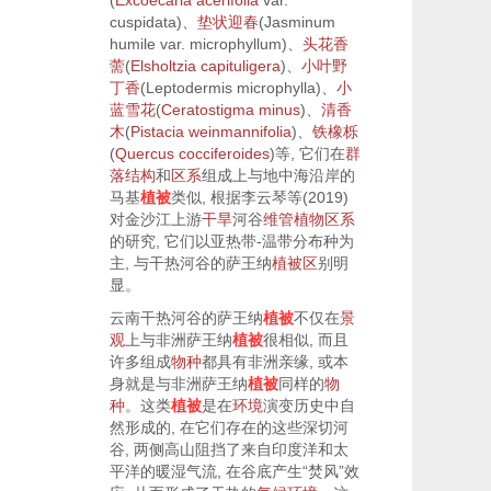
(
Excoecaria acerifolia
var.
cuspidata
)、
垫状迎春
(
Jasminum
humile
var.
microphyllum
)、
头花香
薷
(
Elsholtzia capituligera
)、
小叶
野
丁香
(
Leptodermis microphylla
)、
小
蓝雪花
(
Ceratostigma minus
)
、
清香
木
(
Pistacia weinmannifolia
)
、
铁橡栎
(
Quercus cocciferoides
)等, 它们在
群
落结构
和
区系
组成上与地中海沿岸的
马基
植被
类似, 根据李云琴等(
2019
)
对金沙江上游
干旱
河谷
维管植物
区系
的研究, 它们以亚热带-温带分布种为
主, 与干热河谷的萨王纳
植被区
别明
显。
云南干热河谷的萨王纳
植被
不仅在
景
观
上与非洲萨王纳
植被
很相似, 而且
许多组成
物种
都具有非洲亲缘, 或本
身就是与非洲萨王纳
植被
同样的
物
种
。这类
植被
是在
环境
演变历史中自
然形成的, 在它们存在的这些深切河
谷, 两侧高山阻挡了来自印度洋和太
平洋的暖湿气流, 在谷底产生“焚风”效