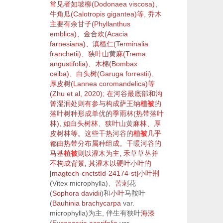
常见者如
坡柳
(
Dodonaea viscosa
)、
牛角瓜
(
Calotropis gigantea
)等,
乔木
主要有
余甘子
(
Phyllanthus
emblica
)、
金合欢
(
Acacia
farnesiana
)、
滇榄仁
(
Terminalia
franchetii
)、
狭叶山黄麻
(
Trema
angustifolia
)、
木棉
(
Bombax
ceiba
)、
白头树
(
Garuga forrestii
)、
厚皮树
(
Lannea coromandelica
)等
(Zhu et al,
2020
); 在河谷最底部和沟
箐湿润处则有参与构成萨王纳
植被
的
落叶
树种形成单优的
季雨林
(热带
落叶
林), 如
白头树
林、
狭叶山黄麻
林、
厚
皮树
林等。这些干热河谷的
植被
几乎
都由热带分布属种组成。干暖河谷的
马基
植被
则以
灌木
为主, 禾草
草丛
并
不构成背景, 其
灌木
以硬叶
小叶
的
[magtech-cnctstId-24174-st]
小叶
荆
(
Vitex microphylla
)、
苦刺
花
(
Sophora davidii
)和
小叶
马鞍叶
(
Bauhinia brachycarpa
var.
microphylla
)为主, 伴生有狭叶
海漆