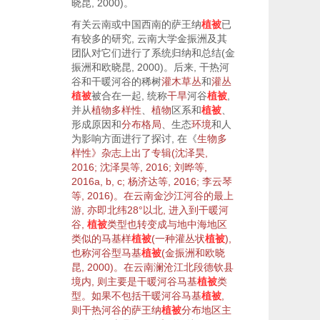
晓昆,
2000
)。
有关云南或中国西南的萨王纳
植被
已
有较多的研究, 云南大学金振洲及其
团队对它们进行了系统归纳和总结(金
振洲和欧晓昆,
2000
)。后来, 干热河
谷和干暖河谷的稀树
灌木
草丛
和
灌丛
植被
被合在一起, 统称
干旱
河谷
植被
,
并从
植物
多样性
、
植物
区系和
植被
、
形成原因和
分布格局
、生态
环境
和人
为影响方面进行了探讨, 在《
生物
多
样性
》杂志上出了专辑(沈泽昊,
2016
; 沈泽昊等,
2016
; 刘晔等,
2016a
,
b
,
c
; 杨济达等,
2016
; 李云琴
等,
2016
)。在云南金沙江河谷的最上
游, 亦即北纬28°以北, 进入到干暖河
谷,
植被
类型也转变成与地中海地区
类似的马基样
植被
(一种
灌丛
状
植被
),
也称河谷型马基
植被
(金振洲和欧晓
昆,
2000
)。在云南澜沧江北段德钦县
境内, 则主要是干暖河谷马基
植被
类
型。如果不包括干暖河谷马基
植被
,
则干热河谷的萨王纳
植被
分布地区主