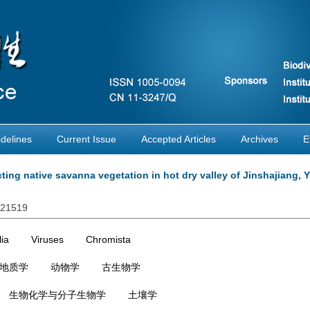
delines
Current Issue
Accepted Articles
Archives
E
cting native savanna vegetation in hot dry valley of Jinshajiang,
021519
ia
Viruses
Chromista
地质学
动物学
古生物学
生物化学与分子生物学
土壤学