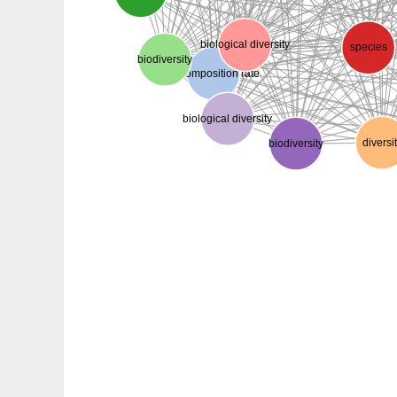
biological diversity
species
biodiversity
decomposition rate
biological diversity
biodiversity
diversit