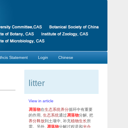
thcis Statement
Login
Chinese
litter
View in article
凋落物
在
生态系统
养分
循环中有重要
的作用,
生态系统
通过
凋落物
分解, 把
养分
释放
到土壤中, 补充
植物生长
所
需。另外,
凋落物
分解过程是和
光合