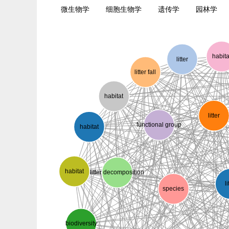
微生物学
细胞生物学
遗传学
园林学
habit
litter
litter fall
habitat
litter
functional group
habitat
habitat
litter decomposition
l
species
biodiversity