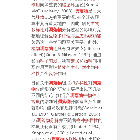
作用
同等重要的
碳循环
途径(Berg &
McClaugherty,
2003
),
凋落物
是向大
气
释放
CO
的重要的源, 在全球碳预
2
算中具有重要地位。因此, 研究
生物
多样性
对
凋落物
分解过程的影响对完
整地理解
生物多样性
与
生态系统功能
关系这一科学问题至关重要。此外,
植物
凋落物
还具有身后效应(afterlife
effect)(Xiong & Nilsson,
1999
), 通过
影响
种子
萌发
、幼苗
定居
和
物种
间相
互作用而影响
植物
的
生长
,
对生
物
多
样性
产生
反馈
作用。
目前关于
凋落物
组成和
多样性
对
凋落
物
分解影响的研究主要得出以下几类
不同的结论: (1)混合
凋落物
中
物种丰
富度
的增加对
凋落物
分解速率产生显
著影响, 但尚没有规律可循(Wardle
et
al.
,
1997
; Gartner & Cardon,
2004
);
(2)
凋落物分解
并不随着
物种多样性
的
梯度变化而有所改变(Rustad,
1994
;
Knops
et al.
,
2001
; Lecerf
et al.
,
2007
); (3)
凋落物
多样性
增加, 土壤的