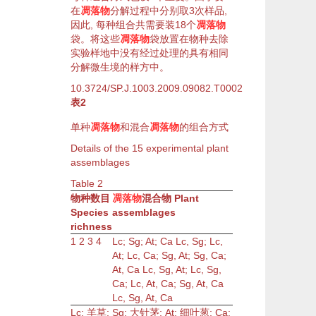
在
凋落物
分解过程中分别取3次样品,
因此, 每种
组合
共需要装18个
凋落物
袋。将这些
凋落物
袋放置在
物种
去除
实验
样地
中没有经过处理的具有相同
分解微
生境
的
样方
中。
10.3724/SP.J.1003.2009.09082.T0002
表2
单种
凋落物
和混合
凋落物
的
组合
方式
Details of the 15 experimental
plant
assemblages
Table
2
物种
数目
凋落物
混合物
Plant
Species
assemblages
richness
1
2
3
4
Lc; Sg; At; Ca
Lc, Sg; Lc,
At; Lc, Ca; Sg, At; Sg, Ca;
At, Ca
Lc, Sg, At; Lc, Sg,
Ca; Lc, At, Ca; Sg, At, Ca
Lc, Sg, At, Ca
Lc:
羊草
; Sg:
大针茅
; At: 细叶葱; Ca: