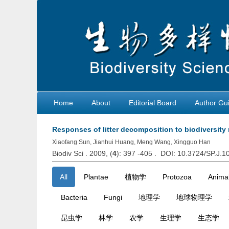
Home
About
Editorial Board
Author Gui
Responses of litter decomposition to biodiversity
Xiaofang Sun, Jianhui Huang, Meng Wang, Xingguo Han
Biodiv Sci . 2009, (
4
): 397 -405 . DOI: 10.3724/SP.J.
All
Plantae
植物学
Protozoa
Animal
Bacteria
Fungi
地理学
地球物理学
昆虫学
林学
农学
生理学
生态学