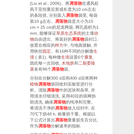
(Liu
et al.
,
2006
)。将
凋落物
在通风处
风干至恒重后剪成长度为10 cm左右
的条段状, 分别装入
凋落物
袋里, 每袋
装10 g左右。
凋落物
袋是大小为15
cm × 25 cm的尼龙网袋, 网孔面积为1
mm, 能够保证
草原生态系统
的土壤
动
物
自由进出。将装好的
凋落物
袋封口,
放置在相应的
样方
中, 与地面接触, 并
用铁丝
固定
。有16种不同的分解微
生
境
(
表1
), 每种微
生境
设置6个
重复
,
因此每一次回收,
木地肤
和
二裂委陵
菜
各有96个
凋落物
袋。
分别在分解300 d后和400 d后将两种
植物
凋落物
袋回收到实验室进行分
析。清除
凋落物
中的泥块和杂草, 并
用清水仔细清洗, 采用40目的筛网协
助清洗, 确保
凋落物
的纯净和完整。
将清洗干净的
凋落物
放入信封中, 在
70℃下烘48 h, 称量烘干重。根据以
下公式计算出
凋落物
重量损失百分比,
作为
凋落物
分解速率的指标: