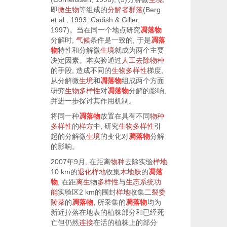
即
微生物
等组成的
分解者
群落
(Berg
et al.
,
1993
; Cadish & Giller,
1997
)。当在同一个地点研究
凋落物
分解时,
气候
条件是一致的, 于是
凋落
物
特性和分解微
生境
就成为两个主要
决定因素。本实验通过
人工去除
物种
的手段, 造成不同的
生物多样性
梯度,
从分解微
生境
和
凋落物
组成两个方面
研究
生物多样性
对
凋落物
分解的影响,
并进一步探讨其作用机制。
将同一种
凋落物
放置在具有不同
物种
多样性
的
样方
中, 研究
生物多样性
引
起的分解微
生境
的变化对
凋落物
分解
的影响。
2007年9月, 在距离
物种
去除实验
样地
10 km的
退化
样地
收集
木地肤
的
凋落
物
, 在距
离生
物
多样性
与
生态系统功
能
实验区2 km的围封
样地
收集
二裂委
陵菜
的
凋落物
, 所采集的
凋落物
均为
新近掉落在地表的植株部分和已经死
亡但仍然
连接
在活的植株上的部分