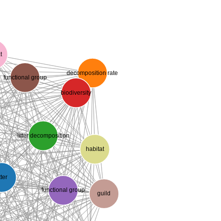
at
decomposition rate
functional group
biodiversity
litter decomposition
habitat
itter
functional group
guild