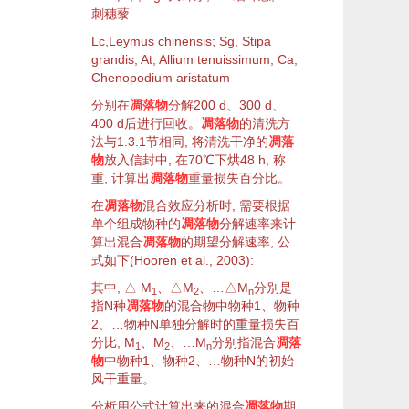
刺穗藜
Lc,
Leymus chinensis
; Sg,
Stipa
grandis
; At,
Allium tenuissimum
; Ca,
Chenopodium aristatum
分别在
凋落物
分解200 d、300 d、
400 d后进行回收。
凋落物
的清洗方
法与1.3.1节相同, 将清洗干净的
凋落
物
放入信封中, 在70℃下烘48 h, 称
重, 计算出
凋落物
重量损失百分比。
在
凋落物
混合效应分析时, 需要根据
单个组成
物种
的
凋落物
分解速率
来计
算出混合
凋落物
的期望
分解速率
, 公
式如下(Hooren
et al.
,
2003
):
其中, △
M
、△
M
、…△
M
分别是
1
2
n
指
N
种
凋落物
的混合物中
物种
1、
物种
2、…
物种
N
单独分解时的重量损失百
分比;
M
、
M
、…
M
分别指混合
凋落
1
2
n
物
中
物种
1、
物种
2、…
物种
N
的初始
风干重量。
分析用公式计算出来的混合
凋落物
期