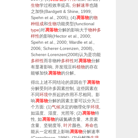
生物
学过程效率提高,
分解速率
也随
之加快(Bardgett & Shine,
1999
;
Spehn
et al.
,
2005
); (4)
凋落物
的
物
种组成
和
生物
功能类型(functional
type
)对
凋落物
分解的影响大于
物种多
样性
的影响(Hector
et al.
,
2000
;
Spehn
et al.
,
2000
; Wardle
et al.
,
2006
; Scherer-Lorenzen,
2008
)。
Scherer-Lorenzen(
2008
)认为是功能
多样性
而非物种
多样性
对
凋落物
分解
有显著影响, 并发现豆科
植物
的存在
能够加快
凋落物
的分解。
得出上述不同结论的原因在于
凋落物
分解受到许多因素控制, 这些因素在
不同
环境
中所起的作用不尽相同。影
响
凋落物
分解的因素主要可以分为三
个方面: (1)
气候
决定的物理化学
环境
,
如温度、湿度、光照等; (2)
凋落物
特
性, 如
凋落物
的碳氮磷含量、木质素
含量、坚韧度等,
叶片
颜色、
寿命
也
能从一定程度上影响
凋落物
分解速率
(Cornelissen,
1996
); (3)分解微
生境
,