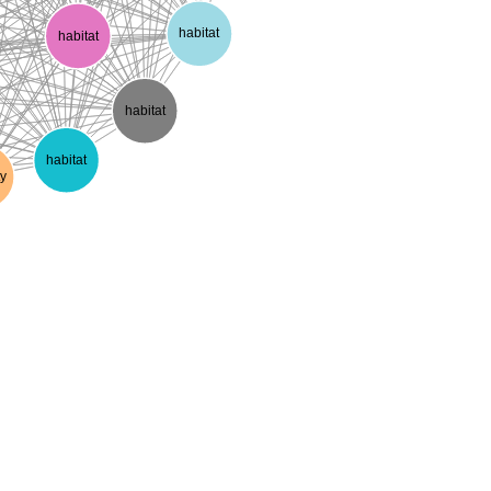
habitat
habitat
habitat
habitat
y