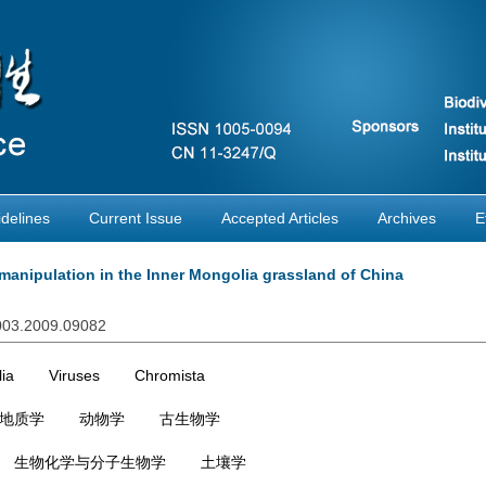
delines
Current Issue
Accepted Articles
Archives
E
 manipulation in the Inner Mongolia grassland of China
1003.2009.09082
ia
Viruses
Chromista
地质学
动物学
古生物学
生物化学与分子生物学
土壤学