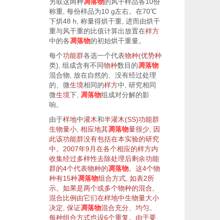
另取这两种
凋落物
的风干样品各10份
称重, 每份样品为10 g左右。在70℃
下烘48 h, 称量得烘干重, 进而由烘干
重与风干重的比值计算出放置在
样方
中的各
凋落物
的初始烘干重量。
每个
功能群
各选一个代表
物种
(
优势种
类), 组成含有不同
物种
数目的
凋落物
混合物, 放在自然的、没有经过处理
的、微
生境
相同的
样方
中, 研究相同
微
生境
下,
凋落物
组成对分解的影
响。
由于
样地
中
灌木
和
半
灌木
(SS)
功能群
生物量
小, 相应地其
凋落物
量很少, 因
此该
功能群
没有包括在本实验的研究
中。2007年9月在各个相应的
样方
内
收集经过
多样性
去除处理后剩余
功能
群
的4个代表
物种
的
凋落物
。这4个
物
种
有15种
凋落物
组合
方式, 如
表2
所
示。如果是两个或多个
物种
的混合,
混合比例由它们在
样地
中
生物量
大小
决定, 保证
凋落物
混合充分、均匀。
每种
组合
方式也设6个
重复
。由于要