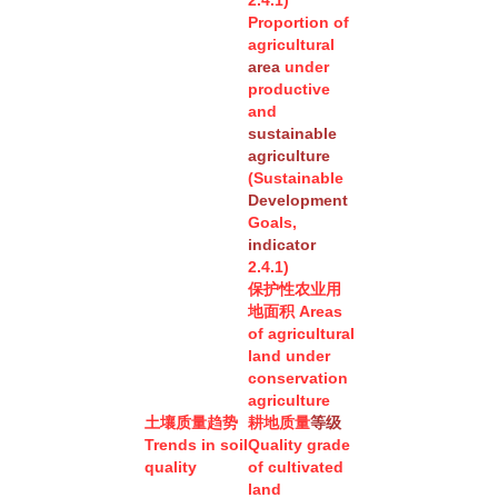
2.4.1)
Proportion of
agricultural
area
under
productive
and
sustainable
agriculture
(Sustainable
Development
Goals,
indicator
2.4.1)
保护性农业用
地面积
Areas
of agricultural
land under
conservation
agriculture
土壤质量趋势
耕地质量
等级
Trends in soil
Quality grade
quality
of cultivated
land