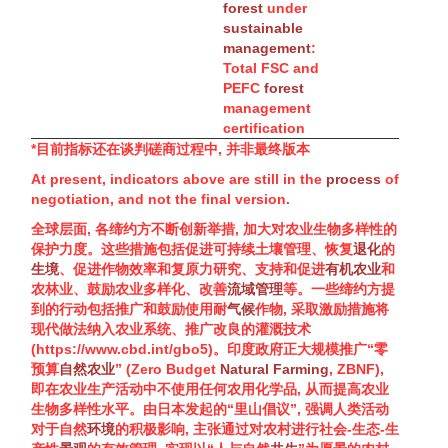
forest
under
sustainable
management
:
Total FSC and
PEFC
forest
management
certification
*目前指标还在谈判磋商过程中, 并非最终版本
At present, indicators above are still in the
process
of
negotiation, and not the final version.
全球层面, 各缔约方不断创新举措, 加大对农业
生物多样性
的
保护力度。这些措施包括促进可持续土壤管理、恢复
退化
的
生境
、促进作物效率和复原力研究、支持和促进
有机农业
和
农林业、鼓励农业多样化、改善
流域管理
等。一些缔约方提
到的行动包括推广和鼓励使用耐
气候
作物, 采取激励措施将
现代做法纳入农业系统、推广改良的灌溉技术
(
https://www.cbd.int/gbo5
)。印度政府正大规模推广“零
预算
自然农业
” (Zero Budget
Natural Farming
, ZBNF),
即在农业生产活动中不使用任何农用化学品, 从而提高农业
生物多样性
水平。由日本发起的“里山倡议”, 强调人类活动
对于自然
环境
的积极影响, 主张通过对农村进行社会-生态-生