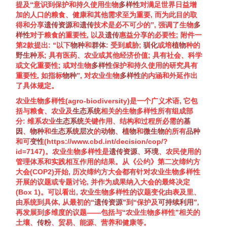
提及“意识到保护和持久使用
生物
多样性
对满足世界日益增
加的人口的粮食、健康和其他需求至为重要, 而为此目的取
得和分享
遗传
资源
和
遗传
技术是必不可少的”, 强调了
生物
多
样性
对于粮食的重要性, 以及
遗传
惠益分享的必要性; 附件一
第2款提出: “以下
物种
和
群体
: 受到威胁;
驯化
或培
植物
种的
野生种
系; 具有医药、农业或其他经济价值; 具有社会、科学
或文化重要性; 或对
生物
多样性
保护和持久使用的研究具有
重要性, 如指标
物种
”, 对农业
生物
多样性
的内涵和外延作出
了具体规定。
农业
生物多样性
(agro-
biodiversity
)是一个广义术语, 它包
括与粮食、农业及
生态系统
相关的
生物多样性
所有组成部
分: 维系农业
生态系统
关键作用、结构和过程所必需的
基
因
、
物种
和
生态系统
层次
的
动物
、
植物
和
微生物
的所有
品种
和可
变性
(
https://www.cbd.int/decision/cop/?
id=7147
)。农业
生物多样性
是
遗传
资源
、
环境
、农民使用的
管理体系和实践相互作用的结果。从《公约》第二次缔约方
大会(COP2)开始, 历次缔约方大会都有针对农业
生物多样性
开展的议题或专题讨论, 并作为成果纳入大会的最终决定
(Box 1)。可以看出, 农业
生物多样性
的议题变化由表及里、
由系统到具体, 从最初的“
遗传
资源
”到“保护及
可持续利用
”,
再发展到多维度的议题——包括与“农业
生物多样性
”相关的
土壤、
传粉
、贸易、能源、营养和健康等。