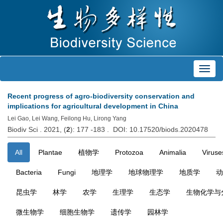
Toggl
navig
Recent progress of agro-biodiversity conservation and
implications for agricultural development in China
Lei Gao, Lei Wang, Feilong Hu, Lirong Yang
Biodiv Sci . 2021, (
2
): 177 -183 . DOI: 10.17520/biods.2020478
All
Plantae
植物学
Protozoa
Animalia
Viruse
Bacteria
Fungi
地理学
地球物理学
地质学
动
昆虫学
林学
农学
生理学
生态学
生物化学与
微生物学
细胞生物学
遗传学
园林学