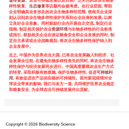
遗传
资源
、农业可持续发展以及目前广泛关注的农业
生物多
样性
恢复、
生态修复
等议题均会被考虑。在行业层面, 帮助
企业明确其业务涉及的农业
生物多样性
范围, 使相关企业深
刻认识到农业
生物多样性
保护关系到企业自身的发展, 以树
立良好企业形象。同时鼓励行业内开展自主交流, 制定行业
指南, 制定相关保护农业
资源
环境
与
生物多样性
的行业标准
或指引, 鼓励相关企业在保证粮食安全和企业发展的同时, 制
定自主承诺或企业战略规划, 将农业
生物多样性
保护纳入到
企业发展中。
总之, 中国作为世界农业大国, 已将农业发展融入到经济、社
会发展全过程, 在避免
生物多样性
丧失的同时, 将农业
生物多
样性
保护与经济发展同步进行。中国高度重视农业生产方式
的转变, 采取积极有效措施, 保护
生物多样性
, 促进
可持续利
用
, 有效促进农产品供应链的可持续性。面对新冠疫情对全
球农业带来的影响, 我们与各方一道, 共同维护世界农业稳定
和粮食安全, 为全球农业可持续发展作出贡献。
Copyright © 2026 Biodiversity Science