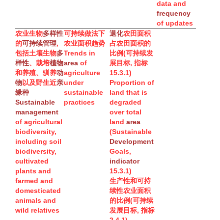
data and
frequency
of updates
农业
生物
多样性
可持续做法下
退化
农田面积
的
可持续管理
,
农业面积趋势
占农田面积的
包括土壤
生物
多
Trends in
比例(可持续发
样性
、栽培
植物
area
of
展目标, 指标
和养殖、驯养
动
agriculture
15.3.1)
物
以及野生近
亲
under
Proportion of
缘种
sustainable
land that is
Sustainable
practices
degraded
management
over total
of agricultural
land
area
biodiversity
,
(Sustainable
including soil
Development
biodiversity
,
Goals,
cultivated
indicator
plants and
15.3.1)
farmed and
生产性和可持
domesticated
续性农业面积
animals and
的比例(可持续
wild relatives
发展目标, 指标