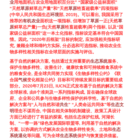
业
用地面积占农业用地面积百分比” “国家级公益林面积”
“天然
草原
鲜草总产量”和“天然
草原
牲畜超载率”四项指标
(
中华人民共和国生态
环境
部, 2019
)。可以看出, 我国采用了
推荐的
有机农业
面积这一项指标, 但增加了
草原
一正(天然
草
原
鲜草总产量)一负(天然
草原
牲畜超载率)两个指标, 以及“国
家级公益林面积”这一本土化指标, 指标设定基本符合中国国
情。因此, “2020年后框架”目标的制定, 应加强相关指标研
究, 兼顾全球和缔约方实际, 分必选和可选指标, 推动农业
生
物多样性
相关指标在全球层面的实施与评估。
基于自然的解决方案, 包括通过支持重要的
生态系统
服务、
保护
生物多样性
、改善生计、健康饮食和可持续粮食系统中
的粮食安全, 是全球共同努力实现《
生物多样性
公约》《联
合国
气候
变化框架公约》目标和可持续发展目标的重要组成
部分。2020年7月23日, IUCN正式发布基于自然的解决方案
全球标准, 由8个准则及一系列指标构成, 旨在确保全球政
府、企业和公民参与
生物多样性
保护的科学性。基于自然的
解决方案与“人与自然和谐
共生
” “人类命运共同体”等
生态文
明
理念不谋而合, 中国在相关体制机制建设、政策工具设计
方面已经进行了有益的探索, 包括生态保护红线, 河湖长
制、“一带一路”绿色发展国际联盟等, 利用基于自然的解决
方案, 以协调的方式解决农业
生物多样性
丧失、土地和
生态
系统
退化
等问题, 可为全球
生态系统
保护与恢复提供借鉴。