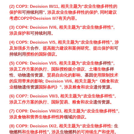
(2) COP3: Decision III/11, 相关主题为“农业
生物多样性
的
保护和
可持续利用
”, 涉及农业
生物多样性
的保护, 同时建议
考虑COP2中Decision II/7有关内容。
(3) COP4: Decision IV/6, 相关主题为“农业
生物多样性
”,
涉及保护和
可持续利用
。
(4) COP5: Decision V/5, 相关主题为“农业
生物多样性
”, 涉
及加强多方
合作
、提高能力建设和案例研究、提出保护和
可
持续利用
授粉的国际倡议。
(5) COP6: Decision VI/5, 相关主题为“农业
生物
多样性
”,
涉及工作方案的执行、国际授粉媒介倡议、土壤
生物
多样
性
、
动物
遗传
资源
、贸易自由化的影响、
基因
使用限制技术
的应用带来的影响; Decision VI/6, 相关主题为“《粮食和农
业
植物
遗传
资源
国际条约》”, 涉及粮食和农业
遗传
资源
。
(6) COP7: Decision VII/3, 相关主题为“农业
生物多样性
”,
涉及工作方案的执行、国际贸易、粮食和农业
遗传
资源
。
(7) COP8: Decision VIII/23, 相关主题为“农业
生物多样性
”,
涉及食物和营养
生物多样性
跨
领域
的倡议。
(8) COP9: Decision IX/2, 相关主题为“农业
生物多样性
:
生
物燃料
和
生物多样性
”, 涉及
生物燃料
的可持续生产和使用。