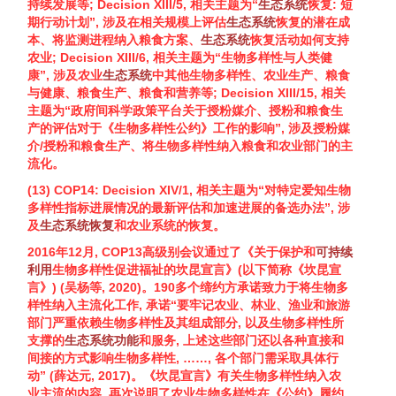
持续发展等; Decision XIII/5, 相关主题为“
生态系统
恢复: 短
期行动计划”, 涉及在相关规模上评估
生态系统
恢复的潜在成
本、将监测进程纳入粮食方案、
生态系统
恢复活动如何支持
农业; Decision XIII/6, 相关主题为“
生物多样性
与人类健
康”, 涉及农业
生态系统
中其他
生物多样性
、农业生产、粮食
与健康、粮食生产、粮食和营养等; Decision XIII/15, 相关
主题为“政府间科学政策平台关于授粉媒介、授粉和粮食生
产的评估对于《
生物多样性
公约》工作的影响”, 涉及授粉媒
介/授粉和粮食生产、将
生物多样性
纳入粮食和农业部门的主
流化。
(13) COP14: Decision XIV/1, 相关主题为“对特定爱知
生物
多样性
指标进展情况的最新评估和加速进展的备选办法”, 涉
及
生态系统恢复
和农业系统的恢复。
2016年12月, COP13高级别会议通过了《关于保护和
可持续
利用
生物多样性
促进福祉的坎昆宣言》(以下简称《坎昆宣
言》) (
吴杨等, 2020
)。190多个缔约方承诺致力于将
生物多
样性
纳入主流化工作, 承诺“要牢记农业、林业、渔业和旅游
部门严重依赖
生物多样性
及其组成部分, 以及
生物多样性
所
支撑的
生态系统功能
和服务, 上述这些部门还以各种直接和
间接的方式影响
生物多样性
, ……, 各个部门需采取具体行
动” (
薛达元, 2017
)。《坎昆宣言》有关
生物多样性
纳入农
业主流的内容, 再次说明了农业
生物多样性
在《公约》履约