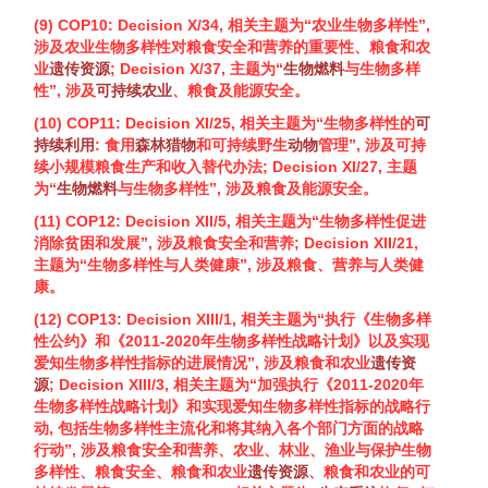
(9) COP10: Decision X/34, 相关主题为“农业
生物多样性
”,
涉及农业
生物多样性
对粮食安全和营养的重要性、粮食和农
业
遗传
资源
; Decision X/37, 主题为“
生物燃料
与
生物多样
性
”, 涉及
可持续农业
、粮食及能源安全。
(10) COP11: Decision XI/25, 相关主题为“
生物多样性
的
可
持续利用
: 食用
森林
猎物
和可持续野生
动物
管理”, 涉及可持
续小规模粮食生产和收入替代办法; Decision XI/27, 主题
为“
生物燃料
与
生物多样性
”, 涉及粮食及能源安全。
(11) COP12: Decision XII/5, 相关主题为“
生物多样性
促进
消除贫困和发展”, 涉及粮食安全和营养; Decision XII/21,
主题为“
生物多样性
与人类健康”, 涉及粮食、营养与人类健
康。
(12) COP13: Decision XIII/1, 相关主题为“执行《
生物多样
性
公约》和《2011-2020年
生物多样性
战略计划》以及实现
爱知
生物多样性
指标的进展情况”, 涉及粮食和农业
遗传
资
源
; Decision XIII/3, 相关主题为“加强执行《2011-2020年
生物多样性
战略计划》和实现爱知
生物多样性
指标的战略行
动, 包括
生物多样性
主流化和将其纳入各个部门方面的战略
行动”, 涉及粮食安全和营养、农业、林业、渔业与保护
生物
多样性
、粮食安全、粮食和农业
遗传
资源
、粮食和农业的可