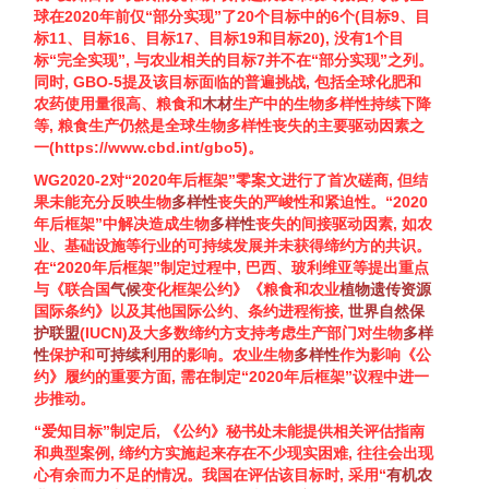
球在2020年前仅“部分实现”了20个目标中的6个(目标9、目
标11、目标16、目标17、目标19和目标20), 没有1个目
标“完全实现”, 与农业相关的目标7并不在“部分实现”之列。
同时, GBO-5提及该目标面临的普遍挑战, 包括全球化肥和
农药使用量很高、粮食和
木材
生产中的
生物多样性
持续下降
等, 粮食生产仍然是全球
生物多样性
丧失的主要驱动因素之
一(
https://www.cbd.int/gbo5
)。
WG2020-2对“2020年后框架”零案文进行了首次磋商, 但结
果未能充分反映
生物
多样性
丧失的严峻性和紧迫性。“2020
年后框架”中解决造成
生物
多样性
丧失的间接驱动因素, 如农
业、基础设施等行业的可持续发展并未获得缔约方的共识。
在“2020年后框架”制定过程中, 巴西、玻利维亚等提出重点
与《联合国
气候
变化框架公约》《粮食和农业
植物
遗传
资源
国际条约》以及其他国际公约、条约进程衔接,
世界自然保
护联盟
(IUCN)及大多数缔约方支持考虑生产部门对
生物
多样
性
保护和
可持续利用
的影响。农业
生物
多样性
作为影响《公
约》履约的重要方面, 需在制定“2020年后框架”议程中进一
步推动。
“爱知目标”制定后, 《公约》秘书处未能提供相关评估指南
和典型案例, 缔约方实施起来存在不少现实困难, 往往会出现
心有余而力不足的情况。我国在评估该目标时, 采用“
有机农