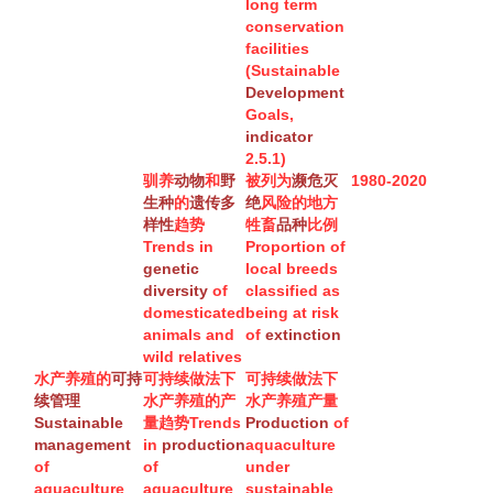
long term
conservation
facilities
(Sustainable
Development
Goals,
indicator
2.5.1)
驯养
动物
和
野
被列为
濒危
灭
1980-2020
生种
的
遗传多
绝
风险的地方
样性
趋势
牲畜
品种
比例
Trends in
Proportion of
genetic
local breeds
diversity
of
classified as
domesticated
being at risk
animals and
of
extinction
wild relatives
水产养殖的
可持
可持续做法下
可持续做法下
续管理
水产养殖的产
水产养殖产量
Sustainable
量趋势
Trends
Production
of
management
in
production
aquaculture
of
of
under
aquaculture
aquaculture
sustainable