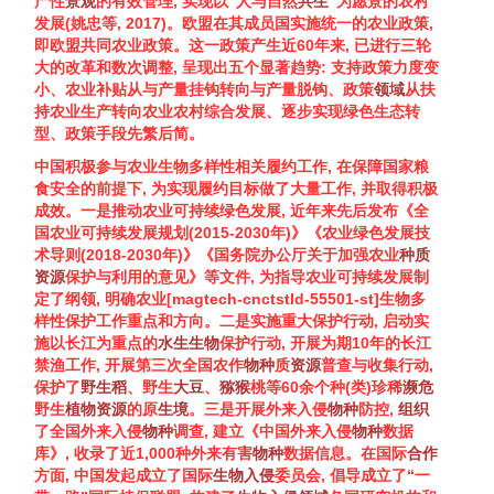
产性
景观
的有效管理, 实现以“人与自然
共生
”为愿景的农村
发展(
姚忠等, 2017
)。欧盟在其成员国实施统一的农业政策,
即欧盟共同农业政策。这一政策产生近60年来, 已进行三轮
大的改革和数次调整, 呈现出五个显著趋势: 支持政策力度变
小、农业补贴从与产量挂钩转向与产量脱钩、政策
领域
从扶
持农业生产转向农业农村综合发展、逐步实现绿色生态转
型、政策手段先繁后简。
中国积极参与农业
生物多样性
相关履约工作, 在保障国家粮
食安全的前提下, 为实现履约目标做了大量工作, 并取得积极
成效。一是推动农业可持续绿色发展, 近年来先后发布《全
国农业可持续发展规划(2015-2030年)》《农业绿色发展技
术导则(2018-2030年)》《国务院办公厅关于加强农业
种质
资源
保护与利用的意见》等文件, 为指导农业可持续发展制
定了纲领, 明确农业[magtech-cnctstId-55501-st]
生物多
样性
保护
工作重点和方向。二是实施重大保护行动, 启动实
施以长江为重点的
水生生物
保护行动, 开展为期10年的长江
禁渔工作, 开展第三次全国农作
物种
质
资源
普查与收集行动,
保护了
野生稻
、野生
大豆
、
猕猴
桃等60余个种(类)珍稀
濒危
野生
植物
资源
的原
生境
。三是开展外来入侵
物种
防控,
组织
了全国外来入侵
物种
调查, 建立《中国外来入侵
物种
数据
库》, 收录了近1,000种外来有害
物种
数据信息。在国际
合作
方面, 中国发起成立了国际
生物入侵
委员会, 倡导成立了“一