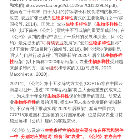
和水稻(
http://www.fao.org/3/cb1329en/CB1329EN.pdf
)。
然而近二十年来, 由于人口的持续增长和饮食结构的根本性
改变, 农业扩张已成为
生物多样性
丧失的主要驱动力之一(
赵
国松等, 2014
)。国际上, 农业
生物多样性
是《
生物多样性
公
约》(以下简称《公约》)履约中不可或缺的重要组成部分, 在
《公约》谈判的进程中发生了一系列的发展和演变。从《公
约》最先提出的“
可持续农业
发展”到“爱知
生物多样性
目标”
(以下简称“爱知目标”) (
徐靖等, 2018
), 到“‘沙姆沙伊赫到昆
明’人与自然行动议程”, 再到最新的“2020年后全球
生物多样
性
框架” (以下简称“2020年后框架”), 农业
生物多样性
受到越
来越多缔约方、国际
组织
和专家的关注(
弓成等, 2020
;
Macchi et al, 2020
)。
2021年, 《公约》第十五次缔约方大会(COP15)将在中国云
南昆明召开, 通过“2020年后框架”将是大会最重要的成果之
一, 为未来十年全球
生物多样性
保护制定新的蓝图。研究农
业
生物多样性
的履约进展, 提出中国未来农业发展的清晰脉
络, 不仅有利于推动实现“2020年后框架”, 塑造中国作为
COP15东道国和主席国的良好国家形象, 也是实现农业可持
续发展和《公约》履约的客观需求。
《公约》涉及农业
生物
多样性
的条款主要分布在序言和附件
一中, 分别对应关键词“粮食”和“农业”。《公约》在序言中