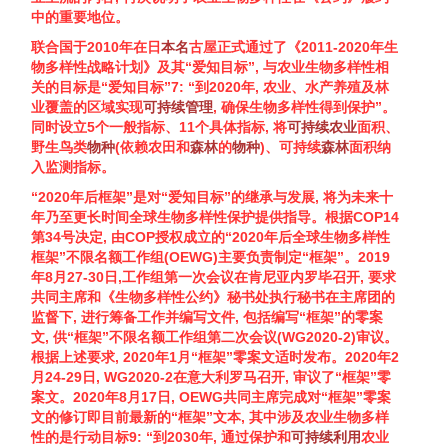
中的重要地位。
联合国于2010年在日
本名
古屋正式通过了《2011-2020年
生
物多样性
战略计划》及其“爱知目标”, 与农业
生物多样性
相
关的目标是“爱知目标”7: “到2020年, 农业、水产养殖及林
业覆盖的区域实现
可持续管理
, 确保
生物多样性
得到保护”。
同时设立5个一般指标、11个具体指标, 将
可持续农业
面积、
野生鸟类
物种
(依赖农田和
森林
的
物种
)、可持续
森林
面积纳
入监测指标。
“2020年后框架”是对“爱知目标”的继承与发展, 将为未来十
年乃至更长时间全球
生物多样性
保护提供指导。根据COP14
第34号决定, 由COP授权成立的“2020年后全球
生物多样性
框架”不限名额工作组(OEWG)主要负责制定“框架”。2019
年8月27-30日,工作组第一次会议在肯尼亚内罗毕召开, 要求
共同主席和《
生物多样性
公约》秘书处执行秘书在主席团的
监督下, 进行筹备工作并编写文件, 包括编写“框架”的零案
文, 供“框架”不限名额工作组第二次会议(WG2020-2)审议。
根据上述要求, 2020年1月“框架”零案文适时发布。2020年2
月24-29日, WG2020-2在意大利罗马召开, 审议了“框架”零
案文。2020年8月17日, OEWG共同主席完成对“框架”零案
文的修订即目前最新的“框架”文本, 其中涉及农业
生物多样
性
的是行动目标9: “到2030年, 通过保护和
可持续利用
农业