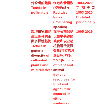
传粉者
的趋势
红色名录指数
1993-2020,
Trends in
(授粉
物种
)
定期
更新
pollinators
Red List
1993-2020,
Index
Updated
(Pollinating
periodically
species
)
栽培
植物
和野
在中长期保护
1995-2019
生近缘种的
基
设施中获得的
因多样性
趋势
粮食和农业动
Trends in
植物
遗传
资源
genetic
数量(可持续发
diversity
of
展目标, 指标
cultivated
2.5.1)
Number
plants and
of
plant
and
wild relatives
animal
genetic
resources
for
food and
agriculture
secured in
either
medium- or