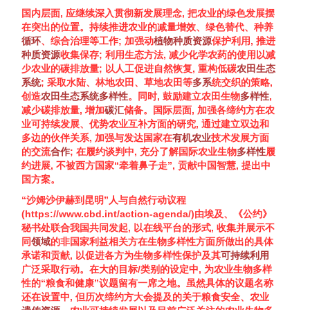
国内层面, 应继续深入贯彻新发展理念, 把农业的绿色发展摆
在突出的位置。持续推进农业的减量增效、绿色替代、种养
循环
、综合治理等工作; 加强动
植物
种质
资源
保护利用, 推进
种质
资源
收集保存; 利用生态方法, 减少化学农药的使用以减
少农业的碳排放量; 以人工促进自然恢复, 重构低碳
农田生态
系统
; 采取水陆、林地农田、草地农田等
多系
统交织的策略,
创造
农田生态系统
多样性
。同时, 鼓励建立农田
生物
多样性
,
减少碳排放量, 增加
碳汇
储备。国际层面, 加强各缔约方在农
业可持续发展、优势农业互补方面的研究, 通过建立双边和
多边的伙伴关系, 加强与发达国家在
有机农业
技术发展方面
的交流
合作
; 在履约谈判中, 充分了解国际农业
生物
多样性
履
约进展, 不被西方国家“牵着鼻子走”, 贡献中国智慧, 提出中
国方案。
“沙姆沙伊赫到昆明”人与自然行动议程
(
https://www.cbd.int/action-agenda/
)由埃及、《公约》
秘书处联合我国共同发起, 以在线平台的形式, 收集并展示不
同
领域
的非国家利益相关方在
生物多样性
方面所做出的具体
承诺和贡献, 以促进各方为
生物多样性
保护及其
可持续利用
广泛采取行动。在大的目标/类别的设定中, 为农业
生物多样
性
的“粮食和健康”议题留有一席之地。虽然具体的议题名称
还在设置中, 但历次缔约方大会提及的关于粮食安全、农业