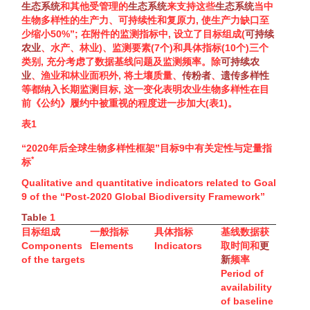
生态系统
和其他受管理的
生态系统
来支持这些
生态系统
当中
生物多样性
的生产力、可持续性和复原力, 使生产力缺口至
少缩小50%”; 在附件的监测指标中, 设立了目标组成(
可持续
农业
、水产、林业)、监测要素(7个)和具体指标(10个)三个
类别, 充分考虑了数据基线问题及监测频率。除
可持续农
业
、渔业和林业面积外, 将土壤质量、
传粉者
、
遗传多样性
等都纳入长期监测目标, 这一变化表明农业
生物多样性
在目
前《公约》履约中被重视的程度进一步加大(
表1
)。
表1
“2020年后全球
生物多样性
框架”目标9中有关定性与定量指
*
标
Qualitative and quantitative indicators related to Goal
9 of the “Post-2020 Global
Biodiversity
Framework”
Table
1
目标组成
一般指标
具体指标
基线数据获
Components
Elements
Indicators
取时间和
更
of the targets
新
频率
Period of
availability
of baseline