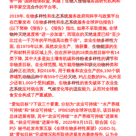
带一路”国际植保联盟, 构建了
生物入侵
领域
各国研究机构和
科学家交流
合作
的平台等。
2019年,
生物
多样性
和
生态系统
服务
政府间科学与政策平台
在巴黎发布《
生物
多样性
和
生态系统
服务
全球评估报告》
(以下简称《报告》), 《报告》指出, 如果不采取措施, 全球
物种
灭绝
速度将“进一步加速”, 而现在的
灭绝
速度已经“至少
比过去一千万年的平均值高出数千倍”。农业
生物
多样性
方
面, 自1970年以来, 虽然农业生产、渔获量、
生物能
源的生
产和材料开采区域上升, 但在所评估的18类自然目标中有14
类下降, 其中大多是如土壤有机碳和
传粉者
多样性
的
调节
和
非物质目标。在全球范围, 地方栽培
物种
和
驯化
动
物种
类和
品种
正在消失, 到2016年, 用于粮食和农业生产的6,190个驯
养哺乳
动物
品种
中有559个已经
灭绝
, 约占总数的9%, 此外至
少还有1,000个受到威胁。
生物
多样性
的丧失破坏了农业
生
态系统
应对病虫害、
气候
变化等的
适应
能力, 从而对全球粮
食安全构成了严重威胁。
“爱知目标”7下设三个要素, 分别为“农业可持续” “水产养殖
可持续”和“林业可持续”。IPBES的全球评估显示, 该目标的
总体进展有限, 其中“农业可持续”“水产养殖可持续”进展有
限, “林业可持续”进展中等。2020年9月15日, 联合国《公
约》秘书处发布第五版《全球
生物多样性
展望》(GBO-5),
就“爱知目标”完成情况和所取得进展发布最终报告, 认为全