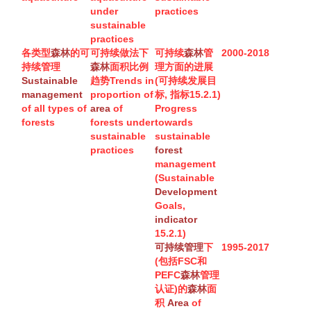
under
practices
sustainable
practices
各类型
森林
的可
可持续做法下
可持续
森林
管
2000-2018
持续
管理
森林
面积比例
理方面的进展
Sustainable
趋势Trends in
(可持续发展目
management
proportion of
标, 指标15.2.1)
of all types of
area
of
Progress
forests
forests under
towards
sustainable
sustainable
practices
forest
management
(Sustainable
Development
Goals,
indicator
15.2.1)
可持续管理
下
1995-2017
(包括FSC和
PEFC
森林
管理
认证)的
森林
面
积
Area
of