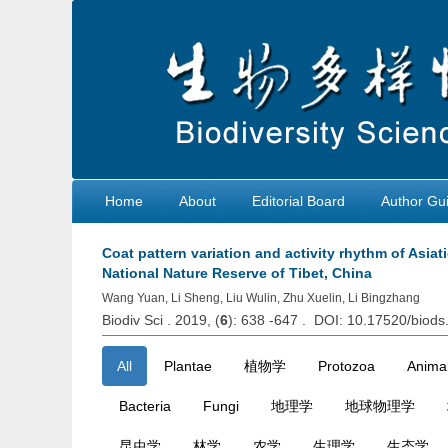
Home
About
Editorial Board
Author Gui
Coat pattern variation and activity rhythm of Asiati
National Nature Reserve of Tibet, China
Wang Yuan, Li Sheng, Liu Wulin, Zhu Xuelin, Li Bingzhang
Biodiv Sci . 2019, (
6
): 638 -647 . DOI: 10.17520/biod
All
Plantae
植物学
Protozoa
Animal
Bacteria
Fungi
地理学
地球物理学
昆虫学
林学
农学
生理学
生态学