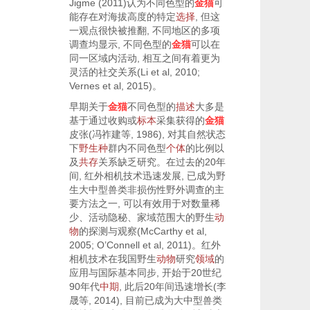
Jigme (2011)
认为不同色型的
金猫
可
能存在对海拔高度的特定
选择
, 但这
一观点很快被推翻, 不同地区的多项
调查均显示, 不同色型的
金猫
可以在
同一区域内活动, 相互之间有着更为
灵活的社交关系(
Li et al, 2010
;
Vernes et al, 2015
)。
早期关于
金猫
不同色型的
描述
大多是
基于通过收购或
标本
采集获得的
金猫
皮张(
冯祚建等, 1986
), 对其自然状态
下
野生种
群内不同色型
个体
的比例以
及
共存
关系缺乏研究。在过去的20年
间, 红外相机技术迅速发展, 已成为野
生大中型兽类非损伤性野外调查的主
要方法之一, 可以有效用于对数量稀
少、活动隐秘、家域范围大的野生
动
物
的探测与观察(
McCarthy et al,
2005
;
O’Connell et al, 2011
)。红外
相机技术在我国野生
动物
研究
领域
的
应用与国际基本同步, 开始于20世纪
90年代
中期
, 此后20年间迅速增长(
李
晟等, 2014
), 目前已成为大中型兽类