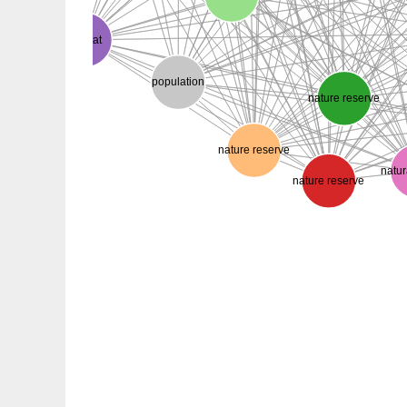
habitat
population
nature reserve
nature reserve
natur
nature reserve