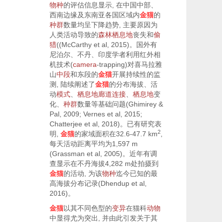
物种
的评估信息显示, 在中国中部、
西南边缘及东南亚各国区域内
金猫
的
种群
数量均呈下降趋势, 主要原因为
人类活动导致的
森林
栖息地
丧失和
偷
猎
((
McCarthy et al, 2015
)。国外有
尼泊尔、不丹、印度学者利用红外相
机技术(
camera
-trapping)对喜马拉雅
山
中段
和东段的
金猫
开展持续性的监
测, 陆续阐述了
金猫
的分布海拔、活
动
模式
、
栖息地
廊道
连接
、
栖息地
变
化、
种群
数量等基础问题(
Ghimirey &
Pal, 2009
;
Vernes et al, 2015
;
Chatterjee et al, 2018
)。已有研究表
2
明,
金猫
的家域面积在32.6-47.7 km
,
每天活动距离平均为1,597 m
(
Grassman et al, 2005
)。近年有调
查显示在不丹海拔4,282 m处拍摄到
金猫
的活动, 为该
物种
迄今已知的最
高海拔分布记录(
Dhendup et al,
2016
)。
金猫
以其不同色型的
变异
在猫科
动物
中显得尤为突出, 并由此引发关于其