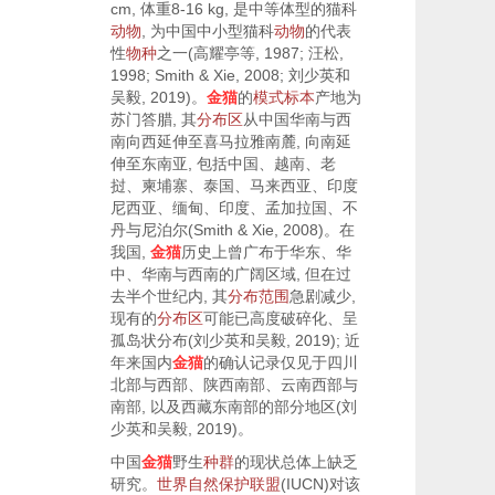
cm, 体重8-16 kg, 是中等体型的猫科
动物
, 为中国中小型猫科
动物
的代表
性
物种
之一(
高耀亭等, 1987
;
汪松,
1998
;
Smith & Xie, 2008
;
刘少英和
吴毅, 2019
)。
金猫
的
模式标本
产地为
苏门答腊, 其
分布区
从中国华南与西
南向西延伸至喜马拉雅南麓, 向南延
伸至东南亚, 包括中国、越南、老
挝、柬埔寨、泰国、马来西亚、印度
尼西亚、缅甸、印度、孟加拉国、不
丹与尼泊尔(
Smith & Xie, 2008
)。在
我国,
金猫
历史上曾广布于华东、华
中、华南与西南的广阔区域, 但在过
去半个世纪内, 其
分布范围
急剧减少,
现有的
分布区
可能已高度破碎化、呈
孤岛状分布(
刘少英和吴毅, 2019
); 近
年来国内
金猫
的确认记录仅见于四川
北部与西部、陕西南部、云南西部与
南部, 以及西藏东南部的部分地区(
刘
少英和吴毅, 2019
)。
中国
金猫
野生
种群
的现状总体上缺乏
研究。
世界自然保护联盟
(IUCN)对该