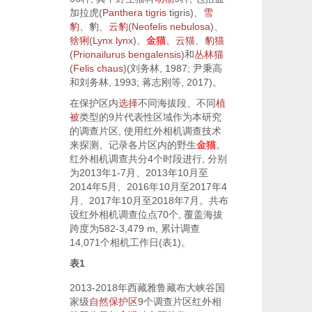
加拉虎(
Panthera tigris
tigris
)、
雪
豹
、豹、
云豹
(
Neofelis nebulosa
)、
猞猁
(
Lynx lynx
)、
金猫
、
云猫
、
豹猫
(
Prionailurus bengalensis
)和
丛林猫
(
Felis chaus
)(
刘务林, 1987
;
尹秉高
和刘务林, 1993
;
蒋志刚等, 2017
)。
在保护区内
选择
不同海拔段、不同
植
被
类型的9片代表性区域作为本研究
的调查片区, 使用红外相机调查技术
来探测、记录各片区内的野生
金猫
。
红外相机调查共分4个时段进行, 分别
为2013年1-7月、2013年10月至
2014年5月、2016年10月至2017年4
月、2017年10月至2018年7月。共布
设红外相机调查位点70个, 覆盖海拔
跨度为582-3,479 m, 累计调查
14,071个相机工作日(
表1
)。
表1
2013-2018年西藏雅鲁藏布大峡谷国
家级
自然保护区
9个调查片区红外相