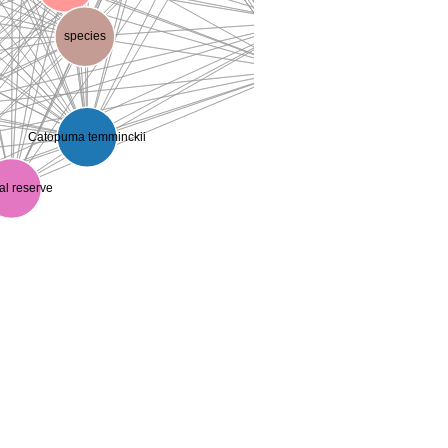
area
species
description
Catopuma temminckii
al reserve