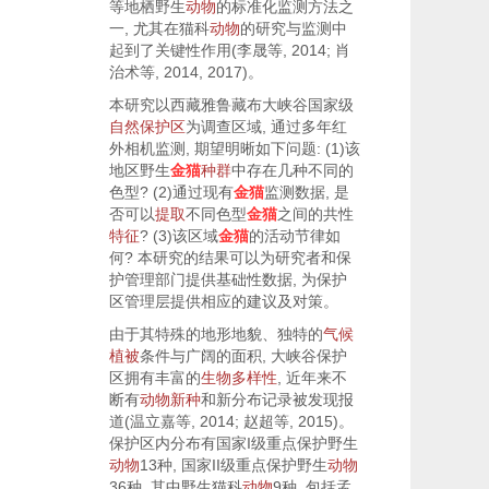
等地栖野生
动物
的标准化监测方法之
一, 尤其在猫科
动物
的研究与监测中
起到了关键性作用(
李晟等, 2014
;
肖
治术等, 2014
,
2017
)。
本研究以西藏雅鲁藏布大峡谷国家级
自然保护区
为调查区域, 通过多年红
外相机监测, 期望明晰如下问题: (1)该
地区野生
金猫
种群
中存在几种不同的
色型? (2)通过现有
金猫
监测数据, 是
否可以
提取
不同色型
金猫
之间的共性
特征
? (3)该区域
金猫
的活动节律如
何? 本研究的结果可以为研究者和保
护管理部门提供基础性数据, 为保护
区管理层提供相应的建议及对策。
由于其特殊的地形地貌、独特的
气候
植被
条件与广阔的面积, 大峡谷保护
区拥有丰富的
生物多样性
, 近年来不
断有
动物
新种
和新分布记录被发现报
道(
温立嘉等, 2014
;
赵超等, 2015
)。
保护区内分布有国家I级重点保护野生
动物
13种, 国家II级重点保护野生
动物
36种, 其中野生猫科
动物
9种, 包括孟