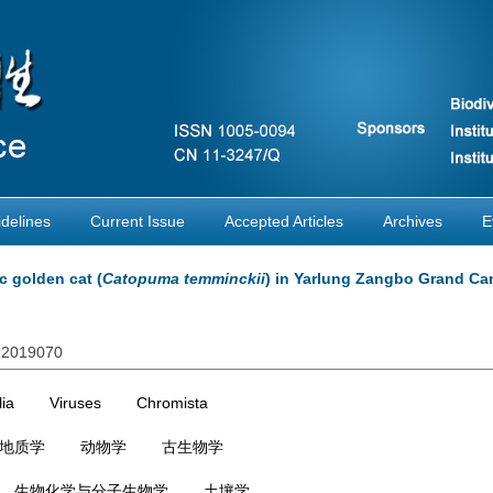
delines
Current Issue
Accepted Articles
Archives
E
c golden cat (
Catopuma temminckii
) in Yarlung Zangbo Grand C
s.2019070
ia
Viruses
Chromista
地质学
动物学
古生物学
生物化学与分子生物学
土壤学