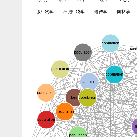
微生物学
细胞生物学
遗传学
园林学
population
natu
population
population
population
animal
population
form
population
description
population
s
population