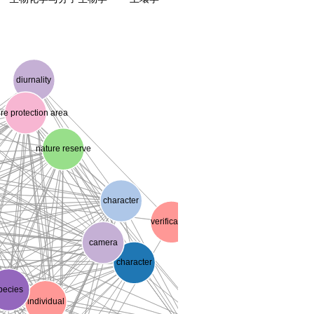
diurnality
re protection area
nature reserve
character
verification
camera
character
pecies
individual