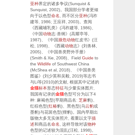
亚种
界定的诸多争议(
Sunquist &
Sunquist, 2002
)。我国部分学者更倾
向于以色型
命名
, 而不区分
亚种
(
冯祚
建等, 1986
;
王应祥, 2003
)。查阅
《西藏哺乳类》(
冯祚建等, 1986
)、
《中国
动物
志·兽纲》(
高耀亭等,
1987
)、《中国
濒危
动物
红皮书》(
汪
松, 1998
)、《西藏
动物
志》(
刘务林,
2005
)、《中国兽类野外手册》
(
Smith & Xie, 2008
)、
Field
Guide
to
the
Wildlife
of Southwest China
(
McShea et al, 2018
)、《中国兽类
图鉴》(
刘少英和吴毅, 2019
)等志书
与
Li等(2010)
的文献, 根据其中记述的
金猫
标本
形态
特征
与少量实体图片,
我国有记录的
金猫
色型可分为以下4
种: 麻褐色型(早期商品名:
芝麻
豹)、
红棕色型(
红椿
豹)、黑色型(乌
云豹
或
墨豹)与花斑色型(狸豹)。国内早期出
版物大多无实体照片, 着重以文字
描
述
和商品名
命名
, 这样导致对该
物种
色型的记述较为混乱(
汪松, 1998
)。