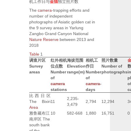
机工作日与
金猫
独立照片数
The
camera
-trapping efforts and
number of independent
photographs of Asiatic golden cat in
the 9 survey areas in Yarlung
Zangbo Grand Canyon National
Nature Reserve
between 2013 and
2018
Table
1
调查片区
红外相机
海拔范围
相机工
照片数量
Survey
位点数
Elevation
作日
Number of
areas
Number
range
(m)
Number
photographs
i
of
of
p
camera
camera
-
o
stations
days
c
比西日区
2,235-
The Bixiri
11
2,794
12,294
3
3,479
Area
雅鲁藏布江
10
582-668
1,880
16,751
0
南岸区
The
south bank
of the