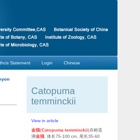
thcis Statement
Login
Chinese
anyon
Catopuma
temminckii
View in article
金猫
(
Catopuma temminckii
)亦称亚
洲
金猫
, 体长75-100 cm, 尾长35-60