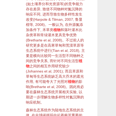
(如土壤
养分
和光
资源
等)的
竞争
能力
存在差异, 致使不同
物种
对
氮沉降
的
响应
不同, 进而导致
生物
多样性
发生
改变(
Harpole & Tilman, 2007
;
鲁显
楷等, 2008
)。一般认为, 在
外源
氮添
加条件下, 禾草类
植物
和
落叶
灌木
比
杂类草和常绿
灌木
更具
竞争
优势
(
Bretharte et al, 2008
)。不过前人的
研究更多是在高寒
草甸
和
荒漠草原
等
生态系统
中进行(
Tian et al, 2018
), 主
要是横向比较同一
生活型
不同
物种
之
间的
竞争
关系, 而针对不同
生活型
植
物
之间的相互作用研究较少
(
Johannes et al, 2001
); 而且
草原
和
草甸
等
生态系统
缺乏高大
乔木
的遮光
作用, 有可能夸大了光照对
植物
的影
响(
Bretharte et al, 2008
)。因此有必
要在
森林生态系统
开展相关实验, 以
期进一步理解
生物多样性
对
氮沉降
的
响应
机制。
森林生态系统
作为
陆地生态系统
的主
体, 在全球
碳循环
中起着极其重要的