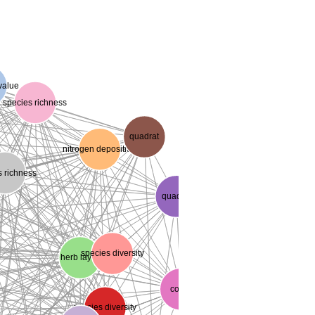
value
species richness
quadrat
nitrogen deposition
s richness
quadrat
species diversity
herb layer
cover
species diversity