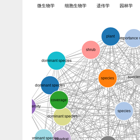
微生物学
细胞生物学
遗传学
园林学
plant
importance 
shrub
dominant species
specie
species
dominant species
coverage
species diversity
species
dominant species
dominant species
quadrat