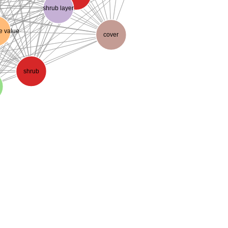
shrub layer
e value
cover
shrub