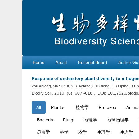
Home
About
Editorial Board
Author Gui
Response of understory plant diversity to nitroge
Zou Anlong, Ma Suhui, Ni Xiaofeng, Cai Qiong, Li Xiuping, Ji C
Biodiv Sci . 2019, (
6
): 607 -618 . DOI: 10.17520/biod
All
Plantae
植物学
Protozoa
Animal
Bacteria
Fungi
地理学
地球物理学
昆虫学
林学
农学
生理学
生态学