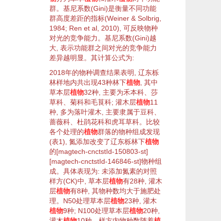
群
。基尼系数(Gini)是衡量不同
功能
群
高度差距的指标(
Weiner & Solbrig,
1984
;
Ren et al, 2010
), 可反映
物种
对光的
竞争
能力。基尼系数(Gini)越
大, 表示
功能群
之间对光的
竞争
能力
差异越明显。其计算公式为:
2018年的
物种
调查结果表明, 辽东栎
林
样地
内共出现43种林下
植物
, 其中
草本层
植物
32种, 主要为禾本科、莎
草科、菊科和
毛茛
科;
灌木
层
植物
11
种, 多为
落叶
灌木
, 主要隶属于豆科、
蔷薇科、
杜鹃
花科和
虎耳草
科。比较
各个处理的
植物
群落的
物种
组成发现
(
表1
), 氮添加改变了辽东栎林下
植物
的[magtech-cnctstId-150803-st]
[magtech-cnctstId-146846-st]
物种
组
成
。具体表现为: 未添加氮素的对照
样方
(CK)中,
草本层
植物
有28种,
灌木
层
植物
有8种, 其
物种
数均大于施肥处
理。N50处理
草本层
植物
23种,
灌木
植物
9种; N100处理
草本层
植物
20种,
灌木
植物
10种。
样方
内
物种
数随着
植