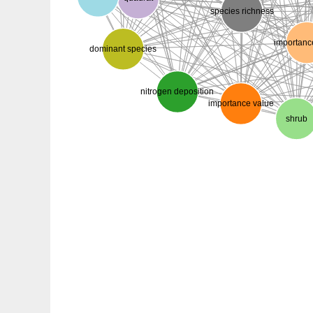
species richness
importanc
dominant species
nitrogen deposition
importance value
shrub