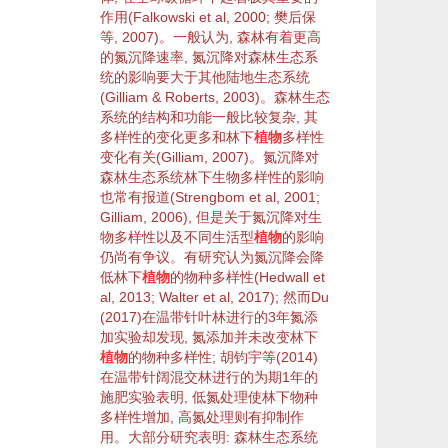
作用(
Falkowski et al, 2000
;
樊后保
等, 2007
)。一般认为,
森林
有着更高
的
氮沉降
速率,
氮沉降
对
森林
生态系
统
的影响要大于其他
陆地生态系统
(
Gilliam & Roberts, 2003
)。
森林生态
系统
的结构和功能一般比较复杂, 其
多样性
的变化更多和林下
植物
多样性
变化有关(
Gilliam, 2007
)。
氮沉降
对
森林生态系统
林下
生物多样性
的影响
也常有报道(
Strengbom et al, 2001
;
Gilliam, 2006
), 但是关于
氮沉降
对生
物
多样性
以及不同
生活型
植物
的影响
仍尚有争议。有研究认为
氮沉降
会降
低林下
植物
的物种
多样性
(
Hedwall et
al, 2013
;
Walter et al, 2017
); 然而
Du
(2017)
在温带
针叶林
进行的3年氮添
加实验却发现, 氮添加并未改变林下
植物
的
物种多样性
;
胡钧宇等(2014)
在温带针阔
混交林
进行的为期1年的
施肥实验表明, 低氮处理使林下
物种
多样性
增加, 高氮处理则有
抑制作
用
。大部分研究表明:
森林
生态系统