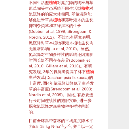
不同
生活型
植物
对
氮沉降
的
响应
与
草
原
草甸
等
生态系统
不同
生活型
植物
对
氮沉降
的
响应
大体相同, 即
氮沉降
能
够促进禾草类
植物
和
落叶
灌木
的
生长
,
抑制杂类草和常绿
灌木
的
生长
(
Dobben et al, 1999
;
Strengbom &
Nordin, 2012
)。不过也有研究表明,
氮沉降
对
草本植物
和
灌木
植物生长
均
无显著影响(
Lu et al, 2010
)。当然,
氮沉降
对生
物
多样性
的影响还因施肥
时间长短不同存在差异(
Bobbink et
al, 2010
;
Gilliam et al, 2016
)。有研
究发现, 3年的
氮沉降
提高了林下
植物
曲芒发草
(
Deschampsia flexuosa
)的
丰富度, 而4年
氮沉降
却降低了
曲芒发
草
的丰富度(
Strengbom et al, 2003
;
Nordin et al, 2009
)。因此, 有必要进
行长时间连续性的施肥实验, 进一步
探究
氮沉降
对
森林
物种多样性
的影
响。
目前全球温带
森林
的平均
氮沉降
水平
-1
-1
为5.5-15 kg N·ha
·yr
, 并且以一定