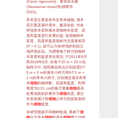
(
Carex rigescens
)、
银背风毛菊
(
Saussurea nivea
)等(
姚辉等,
2015
)。
草本层
主要是多年生
草本植物
,
灌木
层主要是
落叶
灌木
。氮添加前, 对各
样地
草本层
和
灌木
层
物种丰富度
、高
度和
盖度
进行多重比较, 发现
物种丰
富度
、高度和
盖度
指标均无显著差异
(
P
> 0.1), 故可认为各
样地
的初始
立
地
环境
近似。为调查每个
样方
的
物种
丰富度
和
盖度
变化情况, 于2011年8月
和2018年8月, 在每个20 m × 20 m实
验
样方
中, 按照梅花布点分别设置5个
5 m × 5 m的
灌木
小
样方
和5个1 m ×
1 m的
草本
小
样方
, 分别测定
灌木
和
草
本
植物
的
物种
数、高度和
盖度
。利用
精度为0.01 cm的卷尺测量
植物
最高
处离地面的距离作为
植物
高度, 通过
外形表观计算
植物
占
样方
的投影面积
作为
植物
盖度
。
本研究根据不同
物种组成
, 将林下
植
物
分为草本
植物
和
灌木
植物
两个
功能