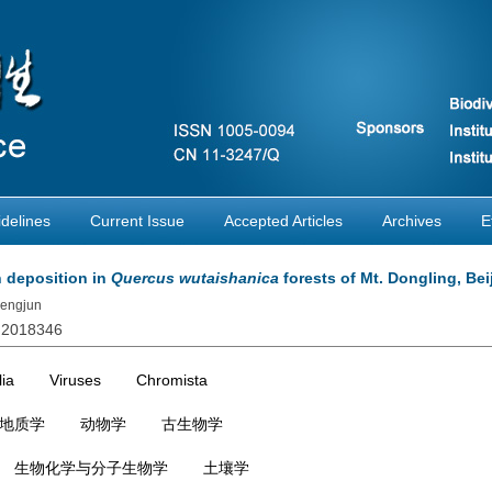
delines
Current Issue
Accepted Articles
Archives
E
n deposition in
Quercus wutaishanica
forests of Mt. Dongling, Bei
hengjun
s.2018346
ia
Viruses
Chromista
地质学
动物学
古生物学
生物化学与分子生物学
土壤学