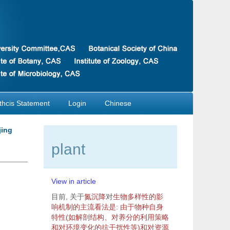
thcis Statement
Login
Chinese
jing
plant
View in article
目前, 关于
氮沉降
对
生物
多样性
的影
响机制的主流看法是: 由于
物种
自身
特性(如解剖结构、对
养分
的利用策略
和对
环境
变化的抗
干扰
性等)和对
资源