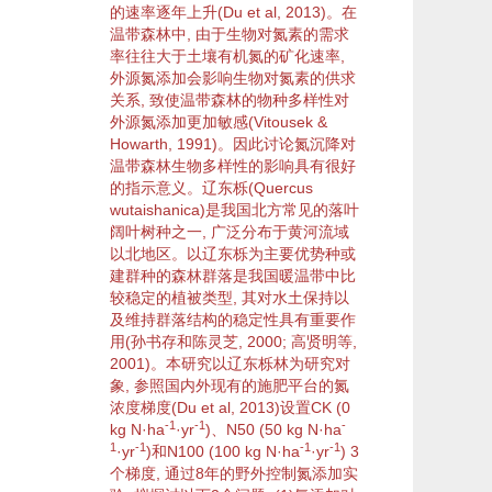
的速率逐年上升(
Du et al, 2013
)。在
温带
森林
中, 由于
生物
对氮素的需求
率往往大于土壤有机氮的矿化速率,
外源
氮添加会影响
生物
对氮素的供求
关系, 致使温带
森林
的
物种多样性
对
外源
氮添加更加敏感(
Vitousek &
Howarth, 1991
)。因此讨论
氮沉降
对
温带
森林
生物多样性
的影响具有很好
的指示意义。辽东栎(
Quercus
wutaishanica
)是我国北方常见的
落叶
阔叶树种之一, 广泛分布于黄河流域
以北地区。以辽东栎为主要
优势种
或
建群种
的
森林
群落
是我国暖温带中比
较稳定的
植被
类型, 其对
水土保持
以
及维持
群落
结构的
稳定性
具有重要作
用(
孙书存和陈
灵芝
, 2000
;
高贤明等,
2001
)。本研究以辽东栎林为研究对
象, 参照国内外现有的施肥平台的氮
浓度梯度(
Du et al, 2013
)设置CK (0
-1
-1
-
kg N·ha
·yr
)、N50 (50 kg N·ha
1
-1
-1
-1
·yr
)和N100 (100 kg N·ha
·yr
) 3
个梯度, 通过8年的野外控制氮添加实