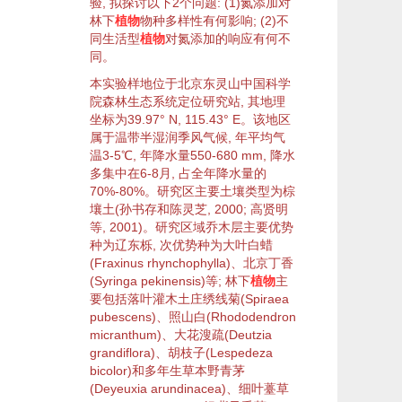
验, 拟探讨以下2个问题: (1)氮添加对
林下
植物
物种多样性
有何影响; (2)不
同
生活型
植物
对氮添加的
响应
有何不
同。
本实验
样地
位于北京东灵山中国科学
院
森林生态系统
定位研究站, 其地理
坐标为39.97° N, 115.43° E。该地区
属于温带半湿润季风
气候
, 年平均气
温3-5℃, 年降水量550-680 mm, 降水
多集中在6-8月, 占全年降水量的
70%-80%。研究区主要土壤类型为棕
壤土(
孙书存和陈
灵芝
, 2000
;
高贤明
等, 2001
)。研究区域
乔木层
主要
优势
种
为辽东栎, 次
优势种
为大叶白蜡
(
Fraxinus rhynchophylla
)、
北京丁香
(
Syringa pekinensis
)等; 林下
植物
主
要包括
落叶
灌木
土庄绣线菊
(
Spiraea
pubescens
)、
照山白
(
Rhododendron
micranthum
)、
大花溲疏
(
Deutzia
grandiflora
)、
胡枝子
(
Lespedeza
bicolor
)和多年生
草本
野青茅
(
Deyeuxia arundinacea
)、
细叶薹草