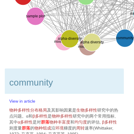
na
sample plot
communit
alpha-diversity
mixed forest
alpha diversity
mixed forest
community
View in article
物种多样性
分布格局
及其影响因素是
生物多样性
研究中的热
点问题。α和
β多样性
是
物种多样性
研究中的两个常用指标,
其中
α多样性
是对
群落
物种丰富度
和
均匀度
的评估,
β多样性
则度量
群落
的
物种组成
沿
环境
梯度的
周转
速率(
Whittaker,