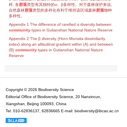
样, 各
群落
类型有其独特的α、
β多样性
。对于
森林
保护来说,
自然
森林
群落
类型的多样化有利于维持该区域
森林
群落
物种
多样性
。
Appendix 1 The difference of rarefied α
diversity
between
community
types in Gutianshan National
Nature Reserve
Appendix 2 The β
diversity
(
Horn
-Morisita dissimilarity
index) along an altitudinal gradient within (A) and between
(B)
community
types in Gutianshan National
Nature
Reserve
Copyright © 2026 Biodiversity Science
Editorial Office of Biodiversity Science, 20 Nanxincun,
Xiangshan, Beijing 100093, China
Tel: 010-62836137, 62836665 E-mail: biodiversity@ibcas.ac.cn