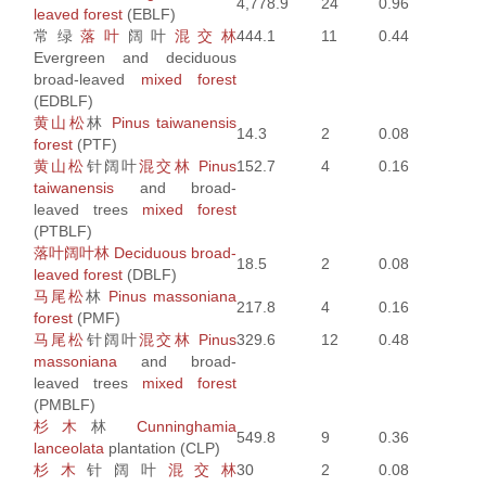
4,778.9
24
0.96
leaved forest
(EBLF)
常绿
落叶
阔叶
混交林
444.1
11
0.44
Evergreen and deciduous
broad-leaved
mixed forest
(EDBLF)
黄山松
林
Pinus taiwanensis
14.3
2
0.08
forest
(PTF)
黄山松
针阔叶
混交林
Pinus
152.7
4
0.16
taiwanensis
and broad-
leaved trees
mixed forest
(PTBLF)
落叶阔叶林
Deciduous broad-
18.5
2
0.08
leaved forest
(DBLF)
马尾松
林
Pinus massoniana
217.8
4
0.16
forest
(PMF)
马尾松
针阔叶
混交林
Pinus
329.6
12
0.48
massoniana
and broad-
leaved trees
mixed forest
(PMBLF)
杉木
林
Cunninghamia
549.8
9
0.36
lanceolata
plantation (CLP)
杉木
针阔叶
混交林
30
2
0.08