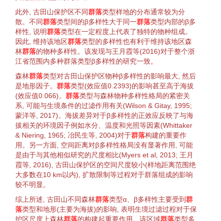
此外, 古田山保护区不同
群落
类型
样地
的分布通常较为分
散。不同
群落
类型间的
β
多样性
大于同一
群落
类型内部的
β
多
样性
, 说明
群落
类型在一定程度上代表了独特的
物种组成
。
因此, 维持该地区
群落
类型的
多样性
也有利于维持该地区
森
林
群落
的物种
多样性
。该发现与
王月霞等(2016)
对于整个浙
江省范围内多
种群
落类型
β多样性
的研究一致。
森林
群落
类型对古田山保护区
物种
β多样性
的影响最大, 然后
是地形因子。
群落
类型(效应值0.2393)的影响甚至高于海拔
(效应值0.066)。
群落
类型与
森林
物种
多样性格局的紧密关
系, 可能与
生境
条件的过滤作用有关(
Wilson & Gitay, 1995
;
蒙洋等, 2017
)。海拔差异对于
β多样性
的正效应反映了与海
拔相关的
环境
因子例如水分、温度和光照等因素(
Whittaker
& Niering, 1965
;
冶民生等, 2004
)对于
群落
构建的重要作
用。另一方面, 空间距离对
β多样性
格局没有显著作用, 可能
是由于与其他相似研究的
尺度
相比(
Myers et al, 2013
;
王月
霞等, 2016
), 古田山保护区的
空间尺度
较小(
样地
距离范围绝
大多数在10 km以内),
扩散
限制等过程对于
群落组成
的影响
较不明显。
综上所述, 古田山不同
森林
群落
类型α、
β多样性
主要受到
群
落
类型和地形(主要为海拔)的影响, 表明
生境
过滤过程对于保
护区
尺度
上
森林
群落
的构建起重要作用。该区域
群落
类型多