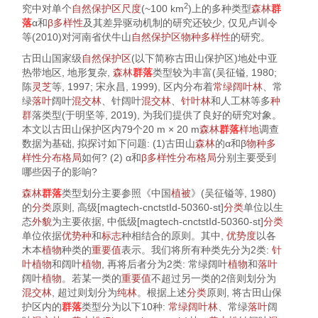
2
究中对单个
自然保护区
尺度
(~100 km
)上的多种类型
森林
群
落
α和
β多样性
及其差异驱动机制的研究还较少, 仅见
卢训令
等(2010)
对河南省伏牛山
自然保护区
物种多样性
的研究。
古田山国家级
自然保护区
(以下简称古田山保护区)地处中亚
热带地区, 地形复杂,
森林
群落
类型较为丰富(
吴征镒, 1980
;
陈
灵芝
等, 1997
;
宋永昌, 1999
), 区内分布着
常绿阔叶林
、常
绿
落叶
阔叶
混交林
、针阔叶
混交林
、
针叶林
和人工林等多
种
群
落类型(
于明坚等, 2019
), 为我们提供了良好的研究对象。
本文以古田山保护区内79个20 m × 20 m
森林
群落
样地
调查
数据为基础, 拟探讨如下问题: (1)古田山
森林
的α和β
物种多
样性
分布格局
如何? (2) α和
β多样性
分布格局
分别主要受到
哪些因子的影响?
森林
群落
类型划分主要参照《中国
植被
》(
吴征镒等, 1980
)
的
分类
原则, 高级[magtech-cnctstId-50360-st]
分类
单位以生
态
外貌
为主要依据, 中低级[magtech-cnctstId-50360-st]
分类
单位依据
优势种
和
标志
种相结合的原则。其中,
优势度
以各
木本
植物
种类的
重要值
表示。我们将所有种类先分为2类:
针
叶
植物
和阔叶
植物
, 再将后者分为2类: 常绿阔叶
植物
和
落叶
阔叶
植物
。若某一类的
重要值
不超过另一类的2倍则划分为
混交林
, 超过则划分为
纯林
。根据上述
分类
原则, 将古田山保
护区内的
群落
类型分为以下10种:
常绿阔叶林
、常绿
落叶
阔