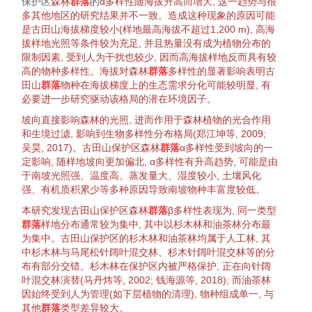
保护区
森林
群落
的
α
多样性
随海拔升高而增大, 这一趋势与很
多其他地区的研究结果并不一致。造成这种现象的原因可能
是古田山海拔梯度较小(
样地
最高海拔不超过1,200 m), 高海
拔
样地
光照等条件较为充足, 并且热量没有成为
植物
分布的
限制因素, 受到人为
干扰
也较少, 因而高海拔
样地
反而具有较
高的
物种
多样性
。海拔对
森林
群落
多样性
的显著影响表明古
田山
群落
物种
在海拔梯度上的生态需求
分化
可能较明显, 有
必要进一步研究驱动该格局的潜在
环境
因子。
坡向直接影响
森林
的光照, 进而作用于
森林
植物
的
光合作用
和
生境
过滤, 影响到
生物多样性
分布格局
(
郑江坤等, 2009
;
吴昊, 2017
)。古田山保护区
森林
群落
α多样性
受到坡向的一
定影响, 随
样地
坡向更加偏北,
α多样性
有升高趋势, 可能是由
于南坡光照强、温度高、蒸发量大、湿度较小, 土壤风化
强、有机质积累少等多种原因导致南坡
物种丰富度
较低。
本研究发现古田山保护区
森林
群落
β多样性
表现为, 同一类型
群落
样地
分布通常较为集中, 其中以
杉木
林和
油茶
林分布最
为集中。古田山保护区的
杉木
林和
油茶
林均属于人工林, 其
中
杉木
林与
马尾松
针阔叶
混交林
、
杉木
针阔叶
混交林
等的分
布有部分交错。
杉木
林在保护区内被严格保护, 正在向针阔
叶
混交林
演替
(
马丹炜等, 2002
;
钱海源等, 2018
); 而
油茶
林
因始终受到人为管理(如下层
植物
的清理),
物种组成
单一, 与
其他
群落
类型差异较大。