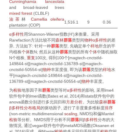
Cunninghamia lanceolata
and broad-leaved trees
mixed forest
(CLBLF)
油茶
林
Camellia oleifera
1,516.1
9
0.36
plantation (COP)
α多样性
用Shannon-Wiener指数(
H'
)来衡量。采用
Rarefaction方法比较不同
森林
群落
类型间
物种
α多样性
的差
异, 方法如下: 针对一种
群落
类型, 先确定单个
样地
所含的平
均植株
个体
数N; 然后从这种
群落
类型的所有
个体
中随机抽取
N个植株,
重复
100次, 得到100个[magtech-cnctstId-
149844-st][magtech-cnctstId-136789-st][magtech-
cnctstId-50554-st]
物种
丰富度值, 即为该
群落
类型的
样地
水
平[magtech-cnctstId-149844-st][magtech-cnctstId-
136789-st][magtech-cnctstId-50554-st]
物种
丰富度。
为
检验
地形因子和
群落
类型等对
α多样性
的影响, 采用lme4
软件包中的lmer函数(
Bates et al, 2014
)和stats软件包中的
anova函数分别进行多元回归和
方差分析
。为比较
森林
群落
β多样性
分布格局
的驱动因子, 进行了非度量多维标度
排序
(non-metric multidimensional
scaling
, NMDS)和偏Mantel
检验
等分析。NMDS用于分析不同
群落
间
β多样性
分布的大
致情况, 通过vegan软件包中的metaMDS函数(
Oksanen et
al, 2016
)完成。偏Mantel
检验
的多元回归手段用于
检验
空间