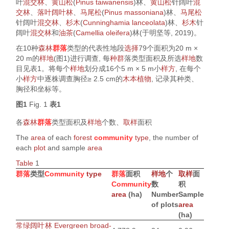
叶
混交林
、
黄山松
(
Pinus taiwanensis
)林、
黄山松
针阔叶
混
交林
、
落叶阔叶林
、
马尾松
(
Pinus massoniana
)林、
马尾松
针阔叶
混交林
、
杉木
(
Cunninghamia lanceolata
)林、
杉木
针
阔叶
混交林
和
油茶
(
Camellia oleifera
)林(
于明坚等, 2019
)。
在10种
森林
群落
类型的代表性地段
选择
79个面积为20 m ×
20 m的
样地
(
图1
)进行调查, 每
种群
落类型面积及所选
样地
数
目见
表1
。将每个
样地
划分成16个5 m × 5 m小
样方
, 在每个
小
样方
中逐株调查胸径≥ 2.5 cm的
木本植物
, 记录其种类、
胸径和坐标等。
图1
Fig. 1
表1
各
森林
群落
类型面积及
样地
个数、
取样
面积
The
area
of each
forest
community
type
, the number of
each
plot
and sample
area
Table
1
群落
类型
Community
type
群落
面积
样地
个
取样
面
Community
数
积
area
(ha)
Number
Sample
of plots
area
(ha)
常绿阔叶林
Evergreen broad-