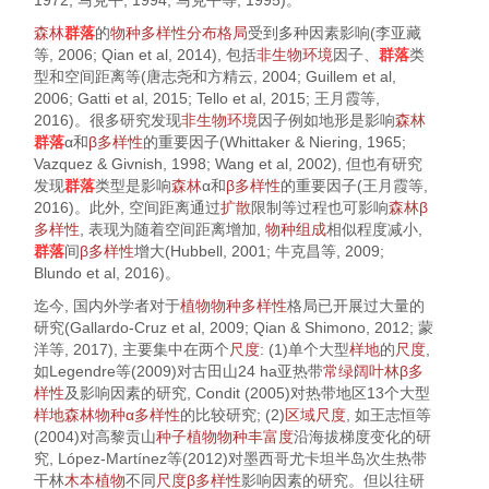
1972
;
马克平, 1994
;
马克平等, 1995
)。
森林
群落
的
物种多样性
分布格局
受到多种因素影响(
李亚藏
等, 2006
;
Qian et al, 2014
), 包括
非生物环境
因子、
群落
类
型和空间距离等(
唐志尧和方精云, 2004
;
Guillem et al,
2006
;
Gatti et al, 2015
;
Tello et al, 2015
;
王月霞等,
2016
)。很多研究发现
非生物环境
因子例如地形是影响
森林
群落
α和
β多样性
的重要因子(
Whittaker & Niering, 1965
;
Vazquez & Givnish, 1998
;
Wang et al, 2002
), 但也有研究
发现
群落
类型是影响
森林
α和
β多样性
的重要因子(
王月霞等,
2016
)。此外, 空间距离通过
扩散
限制等过程也可影响
森林
β
多样性
, 表现为随着空间距离增加,
物种组成
相似程度减小,
群落
间
β多样性
增大(
Hubbell, 2001
;
牛克昌等, 2009
;
Blundo et al, 2016
)。
迄今, 国内外学者对于
植物
物种多样性
格局已开展过大量的
研究(
Gallardo-Cruz et al, 2009
;
Qian & Shimono, 2012
;
蒙
洋等, 2017
), 主要集中在两个
尺度
: (1)单个大型
样地
的
尺度
,
如
Legendre等(2009)
对古田山24 ha亚热带
常绿阔叶林
β多
样性
及影响因素的研究,
Condit (2005)
对热带地区13个大型
样地
森林
物种
α多样性
的比较研究; (2)
区域尺度
, 如
王志恒等
(2004)
对高黎贡山
种子植物
物种丰富度
沿海拔梯度变化的研
究,
López-Martínez等(2012)
对墨西哥尤卡坦半岛次生热带
干林
木本植物
不同
尺度
β多样性
影响因素的研究。但以往研