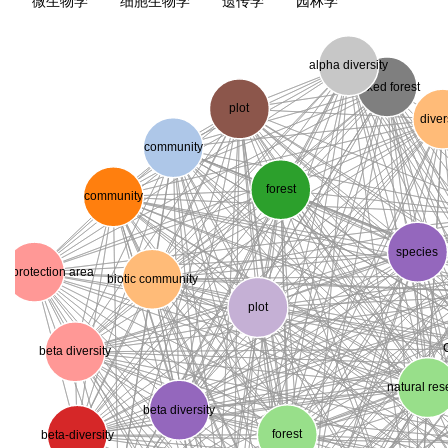
微生物学
细胞生物学
遗传学
园林学
alpha diversity
mixed forest
plot
diver
community
forest
community
species
re protection area
biotic community
plot
beta diversity
natural res
beta diversity
forest
beta-diversity