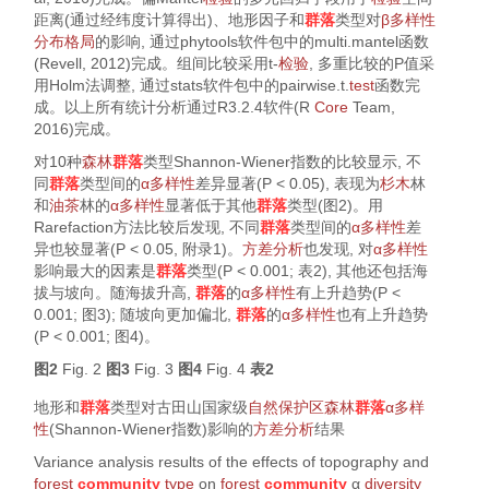
距离(通过经纬度计算得出)、地形因子和
群落
类型对
β多样性
分布格局
的影响, 通过phytools软件包中的multi.mantel函数
(
Revell, 2012
)完成。组间比较采用
t
-
检验
, 多重比较的
P
值采
用Holm法调整, 通过stats软件包中的pairwise.t.
test
函数完
成。以上所有统计分析通过R3.2.4软件(
R
Core
Team,
2016
)完成。
对10种
森林
群落
类型Shannon-Wiener指数的比较显示, 不
同
群落
类型间的
α多样性
差异显著(
P
< 0.05), 表现为
杉木
林
和
油茶
林的
α多样性
显著低于其他
群落
类型(
图2
)。用
Rarefaction方法比较后发现, 不同
群落
类型间的
α多样性
差
异也较显著(
P
< 0.05, 附录1)。
方差分析
也发现, 对
α多样性
影响最大的因素是
群落
类型(
P
< 0.001;
表2
), 其他还包括海
拔与坡向。随海拔升高,
群落
的
α多样性
有上升趋势(
P
<
0.001;
图3
); 随坡向更加偏北,
群落
的
α多样性
也有上升趋势
(
P
< 0.001;
图4
)。
图2
Fig. 2
图3
Fig. 3
图4
Fig. 4
表2
地形和
群落
类型对古田山国家级
自然保护区
森林
群落
α多样
性
(Shannon-Wiener指数)影响的
方差分析
结果
Variance analysis results of the effects of topography and
forest
community
type
on
forest
community
α
diversity