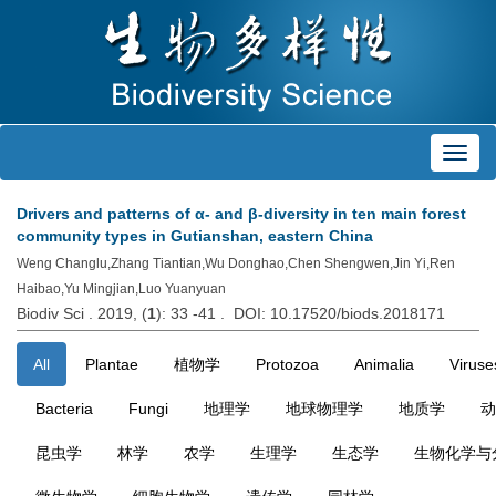
Toggl
navig
Drivers and patterns of α- and β-diversity in ten main forest
community types in Gutianshan, eastern China
Weng Changlu,Zhang Tiantian,Wu Donghao,Chen Shengwen,Jin Yi,Ren
Haibao,Yu Mingjian,Luo Yuanyuan
Biodiv Sci . 2019, (
1
): 33 -41 . DOI: 10.17520/biods.2018171
All
Plantae
植物学
Protozoa
Animalia
Viruse
Bacteria
Fungi
地理学
地球物理学
地质学
动
昆虫学
林学
农学
生理学
生态学
生物化学与