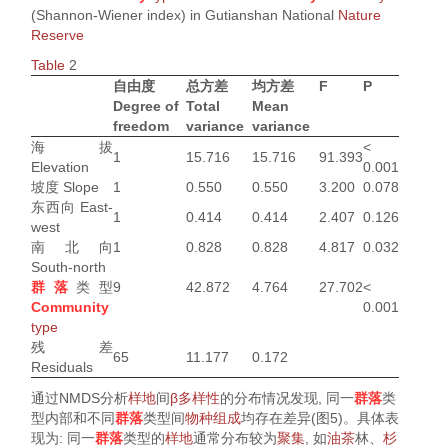
(Shannon-Wiener index) in Gutianshan National
Nature
Reserve
Table
2
自由度
总方差
均方差
F
P
Degree of
Total
Mean
freedom
variance
variance
海拔
<
1
15.716
15.716
91.393
Elevation
0.001
坡度 Slope
1
0.550
0.550
3.200
0.078
东西向 East-
1
0.414
0.414
2.407
0.126
west
南北向
1
0.828
0.828
4.817
0.032
South-north
群落
类型
9
42.872
4.764
27.702
<
Community
0.001
type
残差
65
11.177
0.172
Residuals
通过NMDS分析
样地
间
β多样性
的分布情况发现, 同一
群落
类
型内部和不同
群落
类型间
物种组成
均存在差异(
图5
)。具体表
现为: 同一
群落
类型的
样地
通常分布较为
聚集
, 如
油茶
林、
杉