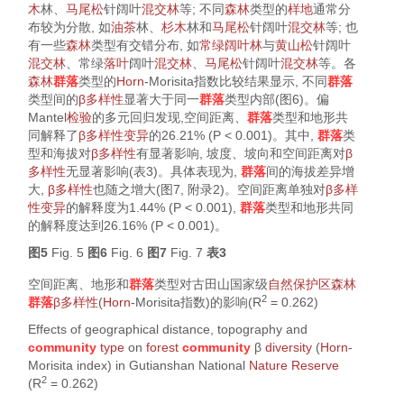
木
林、
马尾松
针阔叶
混交林
等; 不同
森林
类型的
样地
通常分
布较为分散, 如
油茶
林、
杉木
林和
马尾松
针阔叶
混交林
等; 也
有一些
森林
类型有交错分布, 如
常绿阔叶林
与
黄山松
针阔叶
混交林
、常绿
落叶
阔叶
混交林
、
马尾松
针阔叶
混交林
等。各
森林
群落
类型的
Horn
-Morisita指数比较结果显示, 不同
群落
类型间的
β多样性
显著大于同一
群落
类型内部(
图6
)。偏
Mantel
检验
的多元回归发现,空间距离、
群落
类型和地形共
同解释了
β多样性
变异
的26.21% (
P
< 0.001)。其中,
群落
类
型和海拔对
β多样性
有显著影响, 坡度、坡向和空间距离对
β
多样性
无显著影响(
表3
)。具体表现为,
群落
间的海拔差异增
大,
β多样性
也随之增大(
图7
, 附录2)。空间距离单独对
β多样
性
变异
的解释度为1.44% (
P
< 0.001),
群落
类型和地形共同
的解释度达到26.16% (
P
< 0.001)。
图5
Fig. 5
图6
Fig. 6
图7
Fig. 7
表3
空间距离、地形和
群落
类型对古田山国家级
自然保护区
森林
2
群落
β多样性
(
Horn
-Morisita指数)的影响(
R
= 0.262)
Effects of geographical distance, topography and
community
type
on
forest
community
β
diversity
(
Horn
-
Morisita index) in Gutianshan National
Nature Reserve
2
(
R
= 0.262)