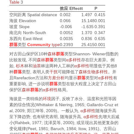
Table
3
效应 Effect
t
P
空间距离 Spatial distance
0.002
1.497
0.415
海拔 Elevation
0.066
15.148
0.001
坡度 Slope
-0.006
-1.635
0.391
南北向 North-South
0.0052
1.370
0.347
东西向 East-West
0.0035
0.836
0.635
群落
类型
Community
type
0.2393
25.415
0.001
对古田山保护区10种
森林
群落
类型Shannon- Wiener指数的
比较发现, 不同
森林
群落
类型间
α多样性
存在巨大差异。例
如,
杉木
林和
油茶
林这两种人工林的
α多样性
明显低于其他8
种
群落
类型, 表明人类
干扰
可能降低了
森林
生物多样性
。并
且Rarefaction方法和
方差分析
均显示
群落
类型对
α多样性
有
重要影响, 进一步说明
群落
类型在较大程度上决定了古田山
保护区
森林
群落
的
α多样性
格局。
海拔是一类特殊的
环境
因子, 反映了水分、温度和光照等因
素的综合情况(
Whittaker & Niering, 1965
;
Gallardo-Cruz et
al, 2009
;
郑江坤等, 2009
)。一般认为,
α多样性
随海拔升高
呈下降趋势; 也有研究表明, 随海拔升高,
α多样性
先增大后减
小(
Rahbek, 1977
;
沈泽昊等, 2000
); 或呈现出其他更复杂的
变化规律(
Peet, 1981
;
Baruch, 1984
;
Itow, 1991
)。古田山