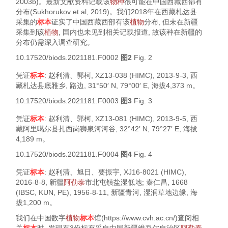
2003b
)。最新文献资料记载该
物种
很可能在中国西藏西部有
分布(Sukhorukov et al,
2019
)。我们2018年在西藏札达县
采集的
标本
证实了中国西藏西部有该
植物
分布, 但未在新疆
采集到该
植物
, 国内也未见到相关记载报道, 故该种在新疆的
分布仍需深入调查研究。
10.17520/biods.2021181.F0002
图2
Fig. 2
凭证
标本
: 赵利清、郭柯, XZ13-038 (HIMC), 2013-9-3, 西
藏札达县底雅乡, 路边, 31°50′ N, 79°00′ E, 海拔4,373 m。
10.17520/biods.2021181.F0003
图3
Fig. 3
凭证
标本
: 赵利清、郭柯, XZ13-081 (HIMC), 2013-9-5, 西
藏阿里噶尔县扎西岗狮泉河河谷, 32°42′ N, 79°27′ E, 海拔
4,189 m。
10.17520/biods.2021181.F0004
图4
Fig. 4
凭证
标本
: 赵利清、旭日、要振宇, XJ16-8021 (HIMC),
2016-8-8, 新疆
阿勒泰
市北屯镇盐湿低地; 秦仁昌, 1668
(IBSC, KUN, PE), 1956-8-11, 新疆青河, 湿润草地边缘, 海
拔1,200 m。
我们在中国数字
植物
标本
馆(
https://www.cvh.ac.cn/
)查阅相