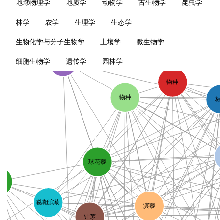
地球物理学
地质学
动物学
古生物学
昆虫学
林学
农学
生理学
生态学
生物化学与分子生物学
土壤学
微生物学
种子
细胞生物学
遗传学
园林学
物种
物种
球花藜
地
鞑靼滨藜
滨藜
针茅