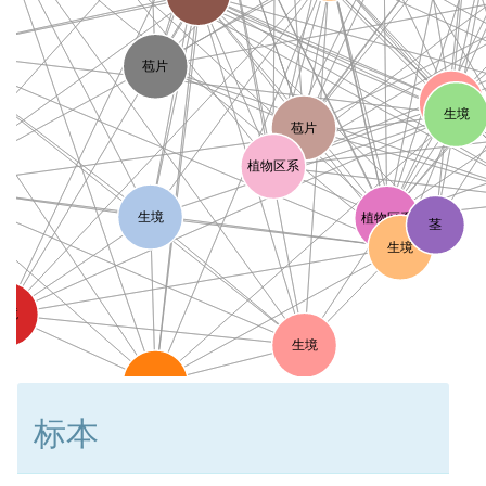
苞片
植物志
生境
苞片
植物区系
生境
植物区系
茎
生境
生境
生境
栖息地
标本