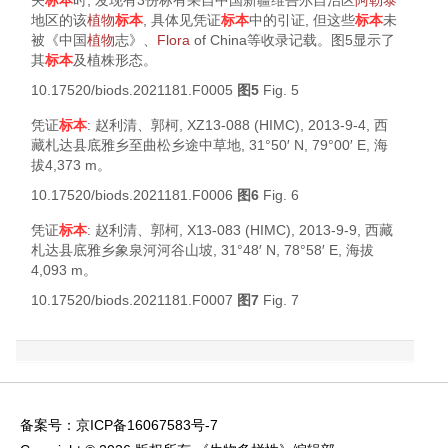
关
标本
时, 发现有3份标有采自中国新疆维吾尔自治区
阿勒泰
地区的该
植物
标本
, 具体见凭证
标本
中的引证, 但这些
标本
未
被《中国
植物
志》、
Flora
of China
等收录记载。
图5
显示了
其
标本
及植株形态。
10.17520/biods.2021181.F0005
图5
Fig. 5
凭证
标本
: 赵利清、郭柯, XZ13-088 (HIMC), 2013-9-4, 西
藏札达县底雅乡至曲松乡途中草地, 31°50′ N, 79°00′ E, 海
拔4,373 m。
10.17520/biods.2021181.F0006
图6
Fig. 6
凭证
标本
: 赵利清、郭柯, X13-083 (HIMC), 2013-9-9, 西藏
札达县底雅乡象泉河河谷山坡, 31°48′ N, 78°58′ E, 海拔
4,093 m。
10.17520/biods.2021181.F0007
图7
Fig. 7
备案号：
京ICP备16067583号-7