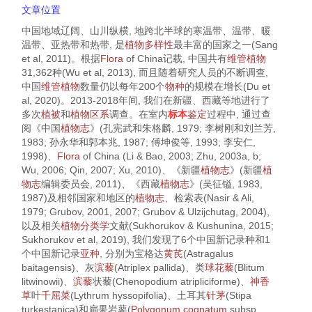
文章位置
中国地域辽阔、山川纵横, 地跨北半球的寒温带、温带、暖
温带、亚热带和热带, 是
植物
多样性
最丰富的国家之一(Sang
et al,
2011
)。根据
Flora
of China
记载, 中国共有
维管植物
31,362种(Wu et al,
2013
), 而且随着研究人员的不断调查,
中国
维管植物
数量仍以每年200个
物种
的规模在增长(Du et
al,
2020
)。2013-2018年间, 我们在新疆、西藏等地进行了
多次
植被
和
植物区系
调查。在室内
标本
鉴定
过程中, 通过查
阅《中国
植物志
》(孔宪武和朱格麟,
1979
; 李树刚和刘兰芳,
1983
; 孙永华和郭本兆,
1987
; 傅坤俊等,
1993
; 李安仁,
1998
)、
Flora
of China
(Li & Bao,
2003
; Zhu,
2003a
, b;
Wu,
2006
; Qin,
2007
; Xu,
2010
)、《新疆
植物志
》(新疆
植
物志
编辑委员会,
2011
)、《西藏
植物志
》(吴征镒,
1983
,
1987
)及相邻国家和地区的
植物志
、检索表(Nasir & Ali,
1979
; Grubov,
2001
,
2007
; Grubov & Ulzijchutag,
2004
),
以及相关
植物分类学
文献(Sukhorukov & Kushunina,
2015
;
Sukhorukov et al,
2019
), 我们发现了6个中国新记录种和1
个中国新记录
亚种
, 分别为宝格达
黄芪
(
Astragalus
baitagensis
)、灰
滨藜
(
Atriplex pallida
)、类
球花藜
(
Blitum
litwinowii
)、
滨藜
状藜(
Chenopodium atripliciforme
)、
神香
草
叶
千屈菜
(
Lythrum hyssopifolia
)、土耳其
针茅
(
Stipa
turkestanica
)和扁果岩蓼(
Polygonum cognatum
subsp.