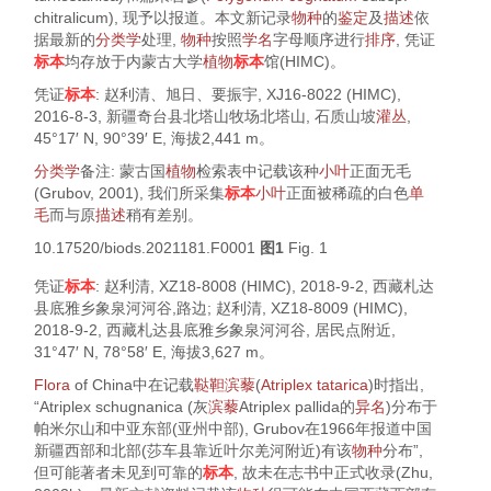
chitralicum
), 现予以报道。本文新记录
物种
的
鉴定
及
描述
依
据最新的
分类学
处理,
物种
按照
学名
字母顺序进行
排序
, 凭证
标本
均存放于内蒙古大学
植物
标本
馆(HIMC)。
凭证
标本
: 赵利清、旭日、要振宇, XJ16-8022 (HIMC),
2016-8-3, 新疆奇台县北塔山牧场北塔山, 石质山坡
灌丛
,
45°17′ N, 90°39′ E, 海拔2,441 m。
分类学
备注: 蒙古国
植物
检索表中记载该种
小叶
正面无毛
(Grubov,
2001
), 我们所采集
标本
小叶
正面被稀疏的白色
单
毛
而与原
描述
稍有差别。
10.17520/biods.2021181.F0001
图1
Fig. 1
凭证
标本
: 赵利清, XZ18-8008 (HIMC), 2018-9-2, 西藏札达
县底雅乡象泉河河谷,路边; 赵利清, XZ18-8009 (HIMC),
2018-9-2, 西藏札达县底雅乡象泉河河谷, 居民点附近,
31°47′ N, 78°58′ E, 海拔3,627 m。
Flora
of China
中在记载
鞑靼滨藜
(
Atriplex tatarica
)时指出,
“
Atriplex schugnanica
(灰
滨藜
Atriplex pallida
的
异名
)分布于
帕米尔山和中亚东部(亚州中部), Grubov在1966年报道中国
新疆西部和北部(莎车县靠近叶尔羌河附近)有该
物种
分布”,
但可能著者未见到可靠的
标本
, 故未在志书中正式收录(Zhu,