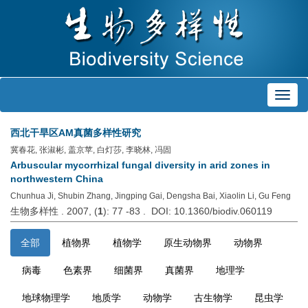
Toggl
navig
西北干旱区AM真菌多样性研究
冀春花, 张淑彬, 盖京苹, 白灯莎, 李晓林, 冯固
Arbuscular mycorrhizal fungal diversity in arid zones in
northwestern China
Chunhua Ji, Shubin Zhang, Jingping Gai, Dengsha Bai, Xiaolin Li, Gu Feng
生物多样性 . 2007, (
1
): 77 -83 . DOI: 10.1360/biodiv.060119
全部
植物界
植物学
原生动物界
动物界
病毒
色素界
细菌界
真菌界
地理学
地球物理学
地质学
动物学
古生物学
昆虫学