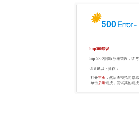
http500错误
http 500内部服务器错误，
请尝试以下操作：
·打开
主页
，然后查找指向您感
·单击
后退
链接，尝试其他链接