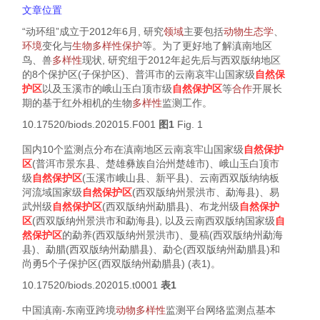
文章位置
“动环组”成立于2012年6月, 研究
领域
主要包括
动物生态学
、
环境
变化与
生物
多样性
保护
等。为了更好地了解滇南地区
鸟、兽
多样性
现状, 研究组于2012年起先后与西双版纳地区
的8个保护区(子保护区)、普洱市的云南哀牢山国家级
自然保
护区
以及玉溪市的峨山玉白顶市级
自然保护区
等
合作
开展长
期的基于红外相机的生物
多样性
监测工作。
10.17520/biods.202015.F001
图1
Fig. 1
国内10个监测点分布在滇南地区云南哀牢山国家级
自然保护
区
(普洱市景东县、楚雄彝族自治州楚雄市)、峨山玉白顶市
级
自然保护区
(玉溪市峨山县、新平县)、云南西双版纳纳板
河流域国家级
自然保护区
(西双版纳州景洪市、勐海县)、易
武州级
自然保护区
(西双版纳州勐腊县)、布龙州级
自然保护
区
(西双版纳州景洪市和勐海县), 以及云南西双版纳国家级
自
然保护区
的勐养(西双版纳州景洪市)、曼稿(西双版纳州勐海
县)、勐腊(西双版纳州勐腊县)、勐仑(西双版纳州勐腊县)和
尚勇5个子保护区(西双版纳州勐腊县) (
表1
)。
10.17520/biods.202015.t0001
表1
中国滇南-东南亚跨境
动物
多样性
监测平台网络监测点基本