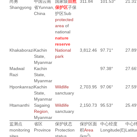
尚勇
中国云南
国家级
自然
311.84
101.53°
21.31
Shangyong
省
Yunnan,
保护区
子保
China
护区
Sub
protected
area
of
national
nature
reserve
Khakaborazi
Kachin
National
3,812.46
97.71°
27.89
State,
park
Myanmar
Madwal
Kachin
97.38°
27.66
Razi
State,
Myanmar
Hponkanrazi
Kachin
Wildlife
2,703.95
97.06°
27.59
State,
sanctuary
Myanmar
Htamanthi
Sagaing
Wildlife
2,150.73
95.53°
25.49
Region
,
sanctuary
Myanmar
监测点
省区
保护状态
保护区面
中心经度
中心
monitoring
Province
Protection
积
Area
Longitude
(E)
Latit
2
sites
status
(km
)