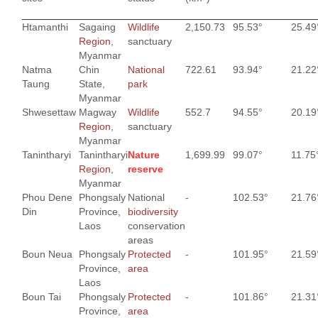
Htamanthi
Sagaing
Wildlife
2,150.73
95.53°
25.49
Region
,
sanctuary
Myanmar
Natma
Chin
National
722.61
93.94°
21.22
Taung
State,
park
Myanmar
Shwesettaw
Magway
Wildlife
552.7
94.55°
20.19
Region
,
sanctuary
Myanmar
Tanintharyi
Tanintharyi
Nature
1,699.99
99.07°
11.75
Region
,
reserve
Myanmar
Phou Dene
Phongsaly
National
-
102.53°
21.76
Din
Province,
biodiversity
Laos
conservation
areas
Boun Neua
Phongsaly
Protected
-
101.95°
21.59
Province,
area
Laos
Boun Tai
Phongsaly
Protected
-
101.86°
21.31
Province,
area