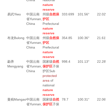
China
National
nature
reserve
易武
Yiwu
中国云南
州级
自然保
333.699
101.56°
22.02
省
Yunnan,
护区
China
Prefectural
nature
reserve
布龙
Bulong
中国云南
州级
自然保
354.85
100.36°
21.61
省
Yunnan,
护区
China
Prefectural
nature
reserve
勐养
中国云南
国家级
自然
998.4
101.13°
22.28
Mengyang
省
Yunnan,
保护区
子保
China
护区
Sub
protected
area
of
national
nature
reserve
曼稿
Mangao
中国云南
国家级
自然
78.7
100.31°
22.06
省
Yunnan,
保护区
子保