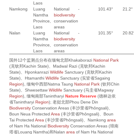
Laos
Namkong
Luang
National
-
101.43°
21.2°
Namtha
biodiversity
Province,
conservation
Laos
areas
Nalan
Luang
National
-
101.35°
20.82
Namtha
biodiversity
Province,
conservation
Laos
areas
国外12个监测点分布在缅甸北部Khakaborazi
National Park
(克钦邦Kachin State)、Madwal Razi (克钦邦Kachin
State)、Hponkanrazi
Wildlife
Sanctuary (克钦邦Kachin
State)、Htamanthi
Wildlife
Sanctuary (实皆省Sagaing
Region
), 缅甸中西部Natma Taung
National Park
(钦邦Chin
State)、Shwesettaw
Wildlife
Sanctuary (马圭省Magway
Region
), 缅甸南部Tanintharyi
Nature Reserve
(德林达依
省Tanintharyi
Region
); 老挝北部Phou Dene Din
Biodiversity
Conservation Areas (丰沙里省Phôngsali)、
Boun Neua Protected
Area
(丰沙里省Phôngsali)、Boun
Tai Protected
Area
(丰沙里省Phôngsali)、Namkong
area
of Nam Ha National
Biodiversity
Conservation Areas (琅南
塔省Louang Namtha)和Nalan
area
of Nam Ha National