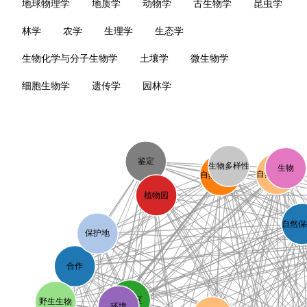
地球物理学
地质学
动物学
古生物学
昆虫学
林学
农学
生理学
生态学
生物化学与分子生物学
土壤学
微生物学
细胞生物学
遗传学
园林学
鉴定
生物多样性
生物
自然保护区
自然保护区
植物园
自然保
保护地
合作
分布区
野生生物
环境