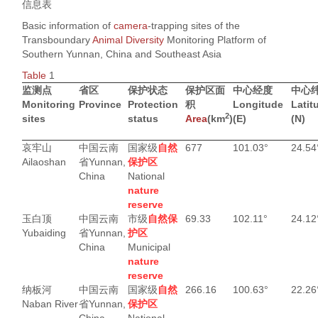
信息表
Basic information of
camera
-trapping sites of the
Transboundary
Animal
Diversity
Monitoring Platform of
Southern Yunnan, China and Southeast Asia
Table
1
监测点
省区
保护状态
保护区面
中心经度
中心
Monitoring
Province
Protection
积
Longitude
Latit
2
sites
status
Area
(km
)
(E)
(N)
哀牢山
中国云南
国家级
自然
677
101.03°
24.54
Ailaoshan
省
Yunnan,
保护区
China
National
nature
reserve
玉白顶
中国云南
市级
自然保
69.33
102.11°
24.12
Yubaiding
省
Yunnan,
护区
China
Municipal
nature
reserve
纳板河
中国云南
国家级
自然
266.16
100.63°
22.26
Naban River
省
Yunnan,
保护区